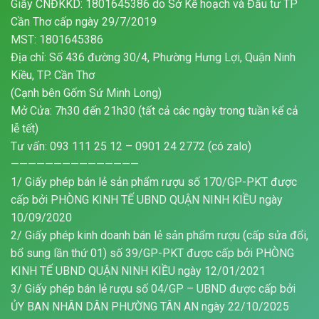
Giấy CNĐKKD: 1801645386 do Sở Kế hoạch và Đầu tư TP
Cần Thơ cấp ngày 29/7/2019
MST: 1801645386
Địa chỉ: Số 436 đường 30/4, Phường Hưng Lợi, Quận Ninh
Kiều, TP. Cần Thơ
(Cạnh bên Gốm Sứ Minh Long)
Mở Cửa: 7h30 đến 21h30 (tất cả các ngày trong tuần kể cả
lễ tết)
Tư vấn: 093 111 25 12 – 0901 24 2772 (có zalo)
———————————————
1/ Giấy phép bán lẻ sản phẩm rượu số 170/GP-PKT được
cấp bởi PHÒNG KINH TẾ UBND QUẬN NINH KIỀU ngày
10/09/2020
2/ Giấy phép kinh doanh bán lẻ sản phẩm rượu (cấp sửa đổi,
bổ sung lần thứ 01) số 39/GP-PKT được cấp bởi PHÒNG
KINH TẾ UBND QUẬN NINH KIỀU ngày 12/01/2021
3/ Giấy phép bán lẻ rượu số 04/GP – UBND được cấp bởi
ỦY BAN NHÂN DÂN PHƯỜNG TÂN AN ngày 22/10/2025