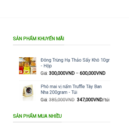
SẢN PHẨM KHUYẾN MÃI
Đông Trùng Hạ Thảo Sấy Khô 10gr
- Hộp
Giá:
300,000
VND
–
600,000
VND
Phô mai vị nấm Truffle Tây Ban
Nha 200gram - Túi
Giá
Giá
Giá:
385,000
VND
347,000
VND
/túi
gốc
hiện
là:
tại
SẢN PHẨM MUA NHIỀU
385,000VND.
là:
347,000VND.