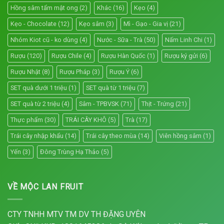
Hồng sâm tẩm mật ong
(2)
Khác
(16)
Kẹo
(4)
Kẹo - Chocolate
(12)
Kẹo sâm
(3)
Mì - Gạo - Gia vị
(21)
Nhóm Kiot cũ - ko dùng
(4)
Nước - Sữa - Trà
(50)
Nấm Linh Chi
(1)
Rượu
(120)
Rượu Chile
(4)
Rượu Hàn Quốc
(1)
Rượu ký gửi
(6)
Rượu Nhật
(8)
Rượu Pháp
(3)
Rượu Ý
(6)
SET quà dưới 1 triệu
(1)
SET quà từ 1 triệu
(7)
SET quà từ 2 triệu
(4)
Sâm - TPBVSK
(71)
Thịt - Trứng
(21)
Thực phẩm
(30)
TRÁI CÂY KHÔ
(5)
Trà
(17)
Trái cây nhập khẩu
(14)
Trái cây theo mùa
(14)
Viên hồng sâm
(1)
Yến
(3)
Đông Trùng Hạ Thảo
(5)
VỀ MỘC LAN FRUIT
CTY TNHH MTV TM DV TH ĐẶNG UYÊN