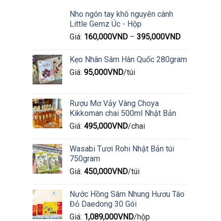
Nho ngón tay khô nguyên cành
Little Gemz Úc - Hộp
Giá:
160,000
VND
–
395,000
VND
Kẹo Nhân Sâm Hàn Quốc 280gram
Giá:
95,000
VND
/túi
Rượu Mơ Vảy Vàng Choya
Kikkoman chai 500ml Nhật Bản
Giá:
495,000
VND
/chai
Wasabi Tươi Rohi Nhật Bản túi
750gram
Giá:
450,000
VND
/túi
Nước Hồng Sâm Nhung Hươu Táo
Đỏ Daedong 30 Gói
Giá:
1,089,000
VND
/hộp