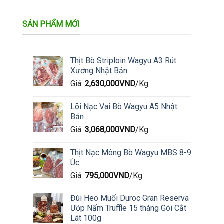
SẢN PHẨM MỚI
Thịt Bò Striploin Wagyu A3 Rút
Xương Nhật Bản
Giá:
2,630,000
VND
/Kg
Lõi Nạc Vai Bò Wagyu A5 Nhật
Bản
Giá:
3,068,000
VND
/Kg
Thịt Nạc Mông Bò Wagyu MBS 8-9
Úc
Giá:
795,000
VND
/Kg
Đùi Heo Muối Duroc Gran Reserva
Ướp Nấm Truffle 15 tháng Gói Cắt
Lát 100g