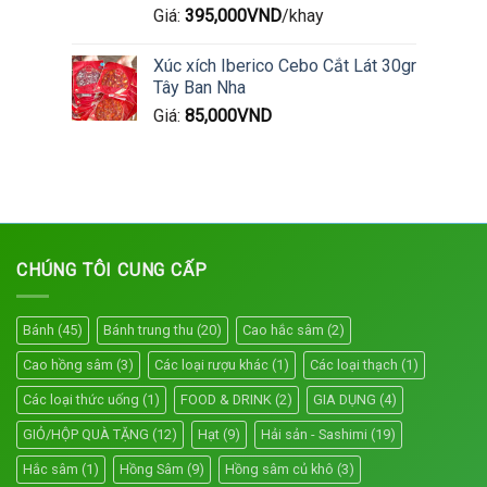
Giá:
395,000
VND
/khay
Xúc xích Iberico Cebo Cắt Lát 30gr
Tây Ban Nha
Giá:
85,000
VND
CHÚNG TÔI CUNG CẤP
Bánh
(45)
Bánh trung thu
(20)
Cao hắc sâm
(2)
Cao hồng sâm
(3)
Các loại rượu khác
(1)
Các loại thạch
(1)
Các loại thức uống
(1)
FOOD & DRINK
(2)
GIA DỤNG
(4)
GIỎ/HỘP QUÀ TẶNG
(12)
Hạt
(9)
Hải sản - Sashimi
(19)
Hắc sâm
(1)
Hồng Sâm
(9)
Hồng sâm củ khô
(3)