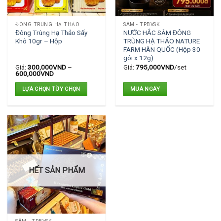
ĐÔNG TRÙNG HẠ THẢO
SÂM - TPBVSK
Đông Trùng Hạ Thảo Sấy
NƯỚC HẮC SÂM ĐÔNG
Khô 10gr – Hộp
TRÙNG HẠ THẢO NATURE
FARM HÀN QUỐC (Hộp 30
gói x 12g)
Giá:
300,000
VND
–
Giá:
795,000
VND
/set
600,000
VND
LỰA CHỌN TÙY CHỌN
MUA NGAY
Sản
phẩm
này
có
nhiều
biến
thể.
HẾT SẢN PHẨM
Các
tùy
chọn
có
thể