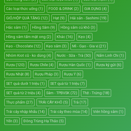
Các loại thức uống
(1)
FOOD & DRINK
(2)
GIA DỤNG
(4)
GIỎ/HỘP QUÀ TẶNG
(12)
Hạt
(9)
Hải sản - Sashimi
(19)
Hắc sâm
(1)
Hồng Sâm
(9)
Hồng sâm củ khô
(3)
Hồng sâm tẩm mật ong
(2)
Khác
(16)
Kẹo
(4)
Kẹo - Chocolate
(12)
Kẹo sâm
(3)
Mì - Gạo - Gia vị
(21)
Nhóm Kiot cũ - ko dùng
(4)
Nước - Sữa - Trà
(50)
Nấm Linh Chi
(1)
Rượu
(120)
Rượu Chile
(4)
Rượu Hàn Quốc
(1)
Rượu ký gửi
(6)
Rượu Nhật
(8)
Rượu Pháp
(3)
Rượu Ý
(6)
SET quà dưới 1 triệu
(1)
SET quà từ 1 triệu
(7)
SET quà từ 2 triệu
(4)
Sâm - TPBVSK
(72)
Thịt - Trứng
(18)
Thực phẩm
(27)
TRÁI CÂY KHÔ
(5)
Trà
(17)
Trái cây nhập khẩu
(14)
Trái cây theo mùa
(14)
Viên hồng sâm
(1)
Yến
(3)
Đông Trùng Hạ Thảo
(5)