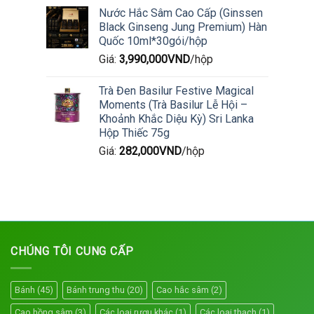
Nước Hắc Sâm Cao Cấp (Ginssen
Black Ginseng Jung Premium) Hàn
Quốc 10ml*30gói/hộp
Giá:
3,990,000
VND
/hộp
Trà Đen Basilur Festive Magical
Moments (Trà Basilur Lễ Hội –
Khoảnh Khắc Diệu Kỳ) Sri Lanka
Hộp Thiếc 75g
Giá:
282,000
VND
/hộp
CHÚNG TÔI CUNG CẤP
Bánh
(45)
Bánh trung thu
(20)
Cao hắc sâm
(2)
Cao hồng sâm
(3)
Các loại rượu khác
(1)
Các loại thạch
(1)