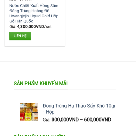
SÂM - TPBVSK
được
Nước Chiết Xuất Hồng Sâm
chọn
Đông Trùng Hoàng Đế
trên
Hwangjejin Liquid Gold Hộp
Gỗ Hàn Quốc
trang
Giá:
4,300,000
VND
/set
sản
phẩm
LIÊN HỆ
SẢN PHẨM KHUYẾN MÃI
Đông Trùng Hạ Thảo Sấy Khô 10gr
- Hộp
Giá:
300,000
VND
–
600,000
VND