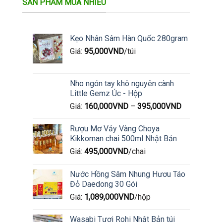
SẢN PHẨM MUA NHIỀU
Kẹo Nhân Sâm Hàn Quốc 280gram
Giá:
95,000
VND
/túi
Nho ngón tay khô nguyên cành
Little Gemz Úc - Hộp
Giá:
160,000
VND
–
395,000
VND
Rượu Mơ Vảy Vàng Choya
Kikkoman chai 500ml Nhật Bản
Giá:
495,000
VND
/chai
Nước Hồng Sâm Nhung Hươu Táo
Đỏ Daedong 30 Gói
Giá:
1,089,000
VND
/hộp
Wasabi Tươi Rohi Nhật Bản túi