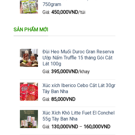
750gram
Giá:
450,000
VND
/túi
SẢN PHẨM MỚI
Đùi Heo Muối Duroc Gran Reserva
Ướp Nấm Truffle 15 tháng Gói Cắt
Lát 100g
Giá:
395,000
VND
/khay
Xúc xích Iberico Cebo Cắt Lát 30gr
Tây Ban Nha
Giá:
85,000
VND
Xúc Xích Khô Litte Fuet El Conchel
55g Tây Ban Nha
Giá:
130,000
VND
–
160,000
VND