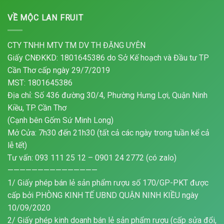
VỀ MỘC LAN FRUIT
CTY TNHH MTV TM DV TH ĐẶNG UYÊN
Giấy CNĐKKD: 1801645386 do Sở Kế hoạch và Đầu tư TP
Cần Thơ cấp ngày 29/7/2019
MST: 1801645386
Địa chỉ: Số 436 đường 30/4, Phường Hưng Lợi, Quận Ninh
Kiều, TP. Cần Thơ
(Cạnh bên Gốm Sứ Minh Long)
Mở Cửa: 7h30 đến 21h30 (tất cả các ngày trong tuần kể cả
lễ tết)
Tư vấn: 093 111 25 12 – 0901 24 2772 (có zalo)
———————————————
1/ Giấy phép bán lẻ sản phẩm rượu số 170/GP-PKT được
cấp bởi PHÒNG KINH TẾ UBND QUẬN NINH KIỀU ngày
10/09/2020
2/ Giấy phép kinh doanh bán lẻ sản phẩm rượu (cấp sửa đổi,