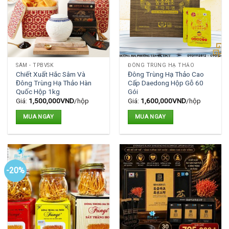
SÂM - TPBVSK
ĐÔNG TRÙNG HẠ THẢO
Chiết Xuất Hắc Sâm Và
Đông Trùng Hạ Thảo Cao
Đông Trùng Hạ Thảo Hàn
Cấp Daedong Hộp Gỗ 60
Quốc Hộp 1kg
Gói
Giá:
1,500,000
VND
/hộp
Giá:
1,600,000
VND
/hộp
MUA NGAY
MUA NGAY
-20%