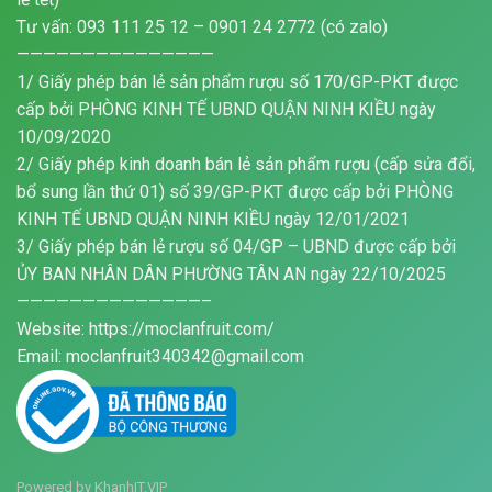
Tư vấn: 093 111 25 12 – 0901 24 2772 (có zalo)
———————————————
1/ Giấy phép bán lẻ sản phẩm rượu số 170/GP-PKT được
cấp bởi PHÒNG KINH TẾ UBND QUẬN NINH KIỀU ngày
10/09/2020
2/ Giấy phép kinh doanh bán lẻ sản phẩm rượu (cấp sửa đổi,
bổ sung lần thứ 01) số 39/GP-PKT được cấp bởi PHÒNG
KINH TẾ UBND QUẬN NINH KIỀU ngày 12/01/2021
3/ Giấy phép bán lẻ rượu số 04/GP – UBND được cấp bởi
ỦY BAN NHÂN DÂN PHƯỜNG TÂN AN ngày 22/10/2025
——————————————–
Website: https://moclanfruit.com/
Email: moclanfruit340342@gmail.com
Powered by
KhanhIT.VIP