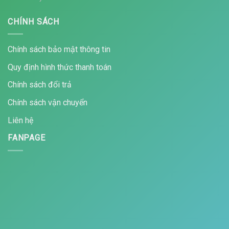
CHÍNH SÁCH
Chính sách bảo mật thông tin
Quy định hình thức thanh toán
Chính sách đổi trả
Chính sách vận chuyển
Liên hệ
FANPAGE