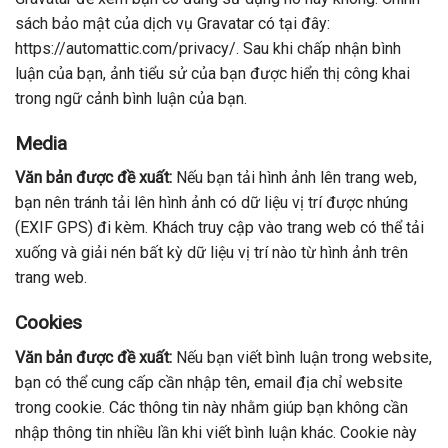
sách bảo mật của dịch vụ Gravatar có tại đây:
https://automattic.com/privacy/. Sau khi chấp nhận bình
luận của bạn, ảnh tiểu sử của bạn được hiển thị công khai
trong ngữ cảnh bình luận của bạn.
Media
Văn bản được đề xuất:
Nếu bạn tải hình ảnh lên trang web,
bạn nên tránh tải lên hình ảnh có dữ liệu vị trí được nhúng
(EXIF GPS) đi kèm. Khách truy cập vào trang web có thể tải
xuống và giải nén bất kỳ dữ liệu vị trí nào từ hình ảnh trên
trang web.
Cookies
Văn bản được đề xuất:
Nếu bạn viết bình luận trong website,
bạn có thể cung cấp cần nhập tên, email địa chỉ website
trong cookie. Các thông tin này nhằm giúp bạn không cần
nhập thông tin nhiều lần khi viết bình luận khác. Cookie này