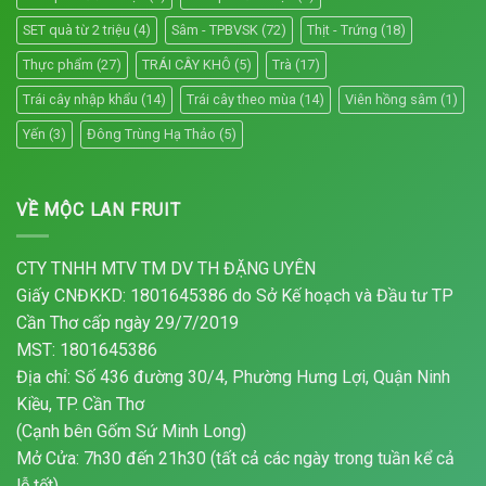
SET quà từ 2 triệu
(4)
Sâm - TPBVSK
(72)
Thịt - Trứng
(18)
Thực phẩm
(27)
TRÁI CÂY KHÔ
(5)
Trà
(17)
Trái cây nhập khẩu
(14)
Trái cây theo mùa
(14)
Viên hồng sâm
(1)
Yến
(3)
Đông Trùng Hạ Thảo
(5)
VỀ MỘC LAN FRUIT
CTY TNHH MTV TM DV TH ĐẶNG UYÊN
Giấy CNĐKKD: 1801645386 do Sở Kế hoạch và Đầu tư TP
Cần Thơ cấp ngày 29/7/2019
MST: 1801645386
Địa chỉ: Số 436 đường 30/4, Phường Hưng Lợi, Quận Ninh
Kiều, TP. Cần Thơ
(Cạnh bên Gốm Sứ Minh Long)
Mở Cửa: 7h30 đến 21h30 (tất cả các ngày trong tuần kể cả
lễ tết)