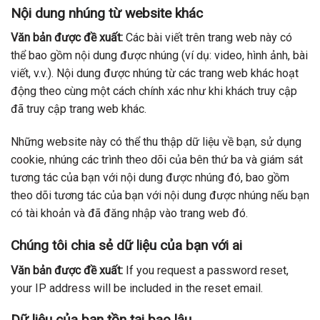
Nội dung nhúng từ website khác
Văn bản được đề xuất:
Các bài viết trên trang web này có
thể bao gồm nội dung được nhúng (ví dụ: video, hình ảnh, bài
viết, v.v.). Nội dung được nhúng từ các trang web khác hoạt
động theo cùng một cách chính xác như khi khách truy cập
đã truy cập trang web khác.
Những website này có thể thu thập dữ liệu về bạn, sử dụng
cookie, nhúng các trình theo dõi của bên thứ ba và giám sát
tương tác của bạn với nội dung được nhúng đó, bao gồm
theo dõi tương tác của bạn với nội dung được nhúng nếu bạn
có tài khoản và đã đăng nhập vào trang web đó.
Chúng tôi chia sẻ dữ liệu của bạn với ai
Văn bản được đề xuất:
If you request a password reset,
your IP address will be included in the reset email.
Dữ liệu của bạn tồn tại bao lâu