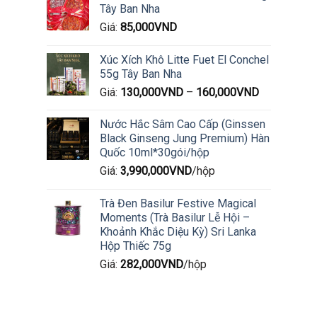
Tây Ban Nha
Giá:
85,000
VND
Xúc Xích Khô Litte Fuet El Conchel
55g Tây Ban Nha
Giá:
130,000
VND
–
160,000
VND
Nước Hắc Sâm Cao Cấp (Ginssen
Black Ginseng Jung Premium) Hàn
Quốc 10ml*30gói/hộp
Giá:
3,990,000
VND
/hộp
Trà Đen Basilur Festive Magical
Moments (Trà Basilur Lễ Hội –
Khoảnh Khắc Diệu Kỳ) Sri Lanka
Hộp Thiếc 75g
Giá:
282,000
VND
/hộp