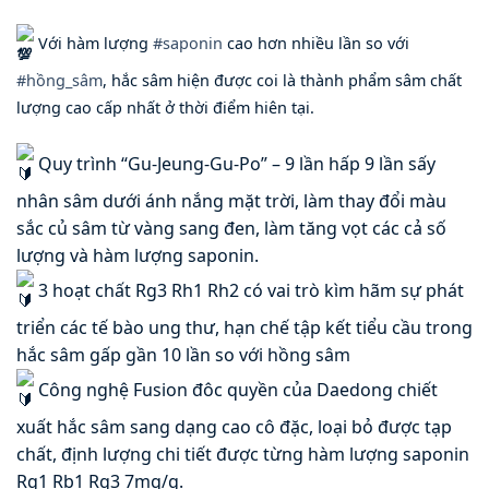
Với hàm lượng
#saponin
cao hơn nhiều lần so với
#hồng_sâm
, hắc sâm hiện được coi là thành phẩm sâm chất
lượng cao cấp nhất ở thời điểm hiên tại.
Quy trình “Gu-Jeung-Gu-Po” – 9 lần hấp 9 lần sấy
nhân sâm dưới ánh nắng mặt trời, làm thay đổi màu
sắc củ sâm từ vàng sang đen, làm tăng vọt các cả số
lượng và hàm lượng saponin.
3 hoạt chất Rg3 Rh1 Rh2 có vai trò kìm hãm sự phát
triển các tế bào ung thư, hạn chế tập kết tiểu cầu trong
hắc sâm gấp gần 10 lần so với hồng sâm
Công nghệ Fusion đôc quyền của Daedong chiết
xuất hắc sâm sang dạng cao cô đặc, loại bỏ được tạp
chất, định lượng chi tiết được từng hàm lượng saponin
Rg1 Rb1 Rg3 7mg/g.