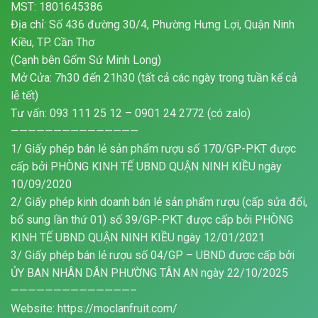
MST: 1801645386
Địa chỉ: Số 436 đường 30/4, Phường Hưng Lợi, Quận Ninh
Kiều, TP. Cần Thơ
(Cạnh bên Gốm Sứ Minh Long)
Mở Cửa: 7h30 đến 21h30 (tất cả các ngày trong tuần kể cả
lễ tết)
Tư vấn: 093 111 25 12 – 0901 24 2772 (có zalo)
———————————————
1/ Giấy phép bán lẻ sản phẩm rượu số 170/GP-PKT được
cấp bởi PHÒNG KINH TẾ UBND QUẬN NINH KIỀU ngày
10/09/2020
2/ Giấy phép kinh doanh bán lẻ sản phẩm rượu (cấp sửa đổi,
bổ sung lần thứ 01) số 39/GP-PKT được cấp bởi PHÒNG
KINH TẾ UBND QUẬN NINH KIỀU ngày 12/01/2021
3/ Giấy phép bán lẻ rượu số 04/GP – UBND được cấp bởi
ỦY BAN NHÂN DÂN PHƯỜNG TÂN AN ngày 22/10/2025
——————————————–
Website: https://moclanfruit.com/