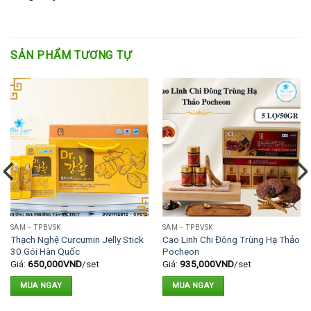
SẢN PHẨM TƯƠNG TỰ
SÂM - TPBVSK
SÂM - TPBVSK
Thạch Nghệ Curcumin Jelly Stick
Cao Linh Chi Đông Trùng Hạ Thảo
30 Gói Hàn Quốc
Pocheon
Giá:
650,000
VND
/set
Giá:
935,000
VND
/set
MUA NGAY
MUA NGAY