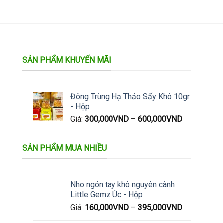
SẢN PHẨM KHUYẾN MÃI
Đông Trùng Hạ Thảo Sấy Khô 10gr
- Hộp
Giá:
300,000
VND
–
600,000
VND
SẢN PHẨM MUA NHIỀU
Nho ngón tay khô nguyên cành
Little Gemz Úc - Hộp
Giá:
160,000
VND
–
395,000
VND