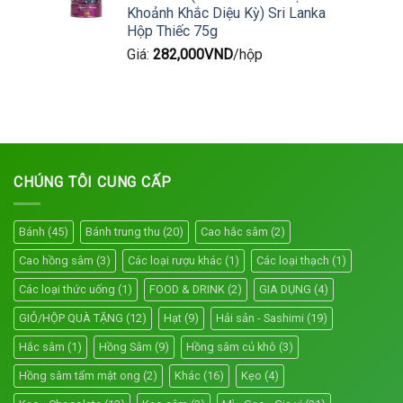
Khoảnh Khắc Diệu Kỳ) Sri Lanka
Hộp Thiếc 75g
Giá:
282,000
VND
/hộp
CHÚNG TÔI CUNG CẤP
Bánh
(45)
Bánh trung thu
(20)
Cao hắc sâm
(2)
Cao hồng sâm
(3)
Các loại rượu khác
(1)
Các loại thạch
(1)
Các loại thức uống
(1)
FOOD & DRINK
(2)
GIA DỤNG
(4)
GIỎ/HỘP QUÀ TẶNG
(12)
Hạt
(9)
Hải sản - Sashimi
(19)
Hắc sâm
(1)
Hồng Sâm
(9)
Hồng sâm củ khô
(3)
Hồng sâm tẩm mật ong
(2)
Khác
(16)
Kẹo
(4)