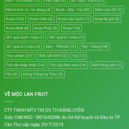
Kẹo - Chocolate
(12)
Kẹo sâm
(3)
Mì - Gạo - Gia vị
(21)
Nhóm Kiot cũ - ko dùng
(4)
Nước - Sữa - Trà
(50)
Nấm Linh Chi
(1)
Rượu
(120)
Rượu Chile
(4)
Rượu Hàn Quốc
(1)
Rượu ký gửi
(6)
Rượu Nhật
(8)
Rượu Pháp
(3)
Rượu Ý
(6)
SET quà dưới 1 triệu
(1)
SET quà từ 1 triệu
(7)
SET quà từ 2 triệu
(4)
Sâm - TPBVSK
(72)
Thịt - Trứng
(18)
Thực phẩm
(27)
TRÁI CÂY KHÔ
(5)
Trà
(17)
Trái cây nhập khẩu
(14)
Trái cây theo mùa
(14)
Viên hồng sâm
(1)
Yến
(3)
Đông Trùng Hạ Thảo
(5)
VỀ MỘC LAN FRUIT
CTY TNHH MTV TM DV TH ĐẶNG UYÊN
Giấy CNĐKKD: 1801645386 do Sở Kế hoạch và Đầu tư TP
Cần Thơ cấp ngày 29/7/2019