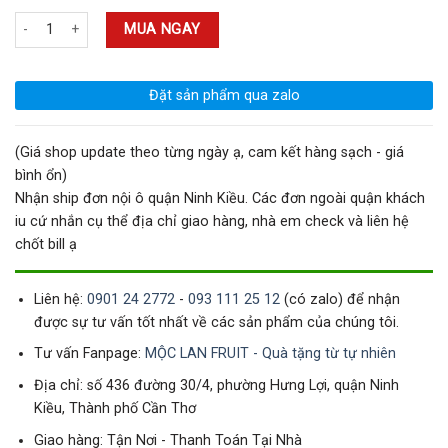
Cao Hắc Sâm Daedong Nguyên Chất Premium Lọ 120gr số lượng
MUA NGAY
Đặt sản phẩm qua zalo
(Giá shop update theo từng ngày ạ, cam kết hàng sạch - giá
bình ổn)
Nhận ship đơn nội ô quận Ninh Kiều. Các đơn ngoài quận khách
iu cứ nhắn cụ thể địa chỉ giao hàng, nhà em check và liên hệ
chốt bill ạ
Liên hệ:
0901 24 2772
-
093 111 25 12
(có zalo) để nhận
được sự tư vấn tốt nhất về các sản phẩm của chúng tôi.
Tư vấn Fanpage:
MỘC LAN FRUIT - Quà tặng từ tự nhiên
Địa chỉ: số 436 đường 30/4, phường Hưng Lợi, quận Ninh
Kiều, Thành phố Cần Thơ
Giao hàng: Tận Nơi - Thanh Toán Tại Nhà