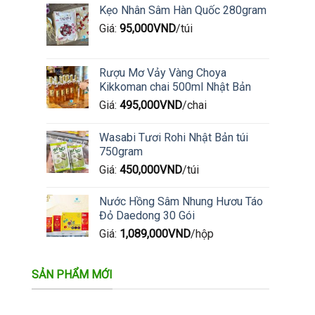
Kẹo Nhân Sâm Hàn Quốc 280gram
Giá:
95,000
VND
/túi
Rượu Mơ Vảy Vàng Choya
Kikkoman chai 500ml Nhật Bản
Giá:
495,000
VND
/chai
Wasabi Tươi Rohi Nhật Bản túi
750gram
Giá:
450,000
VND
/túi
Nước Hồng Sâm Nhung Hươu Táo
Đỏ Daedong 30 Gói
Giá:
1,089,000
VND
/hộp
SẢN PHẨM MỚI