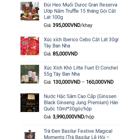
Đùi Heo Muối Duroc Gran Reserva
Ướp Nấm Truffle 15 tháng Gói Cắt
Lát 100g
Giá:
395,000
VND
/khay
Xúc xích Iberico Cebo Cắt Lát 30gr
Tây Ban Nha
Giá:
85,000
VND
Xúc Xích Khô Litte Fuet El Conchel
55g Tây Ban Nha
Giá:
130,000
VND
–
160,000
VND
Nước Hắc Sâm Cao Cấp (Ginssen
Black Ginseng Jung Premium) Hàn
Quốc 10ml*30gói/hộp
Giá:
3,990,000
VND
/hộp
Trà Đen Basilur Festive Magical
Moments (Trà Basilur Lễ Hội –