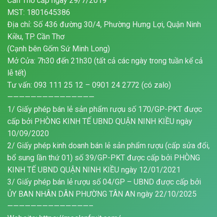
Cần Thơ cấp ngày 29/7/2019
MST: 1801645386
Địa chỉ: Số 436 đường 30/4, Phường Hưng Lợi, Quận Ninh
Kiều, TP. Cần Thơ
(Cạnh bên Gốm Sứ Minh Long)
Mở Cửa: 7h30 đến 21h30 (tất cả các ngày trong tuần kể cả
lễ tết)
Tư vấn: 093 111 25 12 – 0901 24 2772 (có zalo)
———————————————
1/ Giấy phép bán lẻ sản phẩm rượu số 170/GP-PKT được
cấp bởi PHÒNG KINH TẾ UBND QUẬN NINH KIỀU ngày
10/09/2020
2/ Giấy phép kinh doanh bán lẻ sản phẩm rượu (cấp sửa đổi,
bổ sung lần thứ 01) số 39/GP-PKT được cấp bởi PHÒNG
KINH TẾ UBND QUẬN NINH KIỀU ngày 12/01/2021
3/ Giấy phép bán lẻ rượu số 04/GP – UBND được cấp bởi
ỦY BAN NHÂN DÂN PHƯỜNG TÂN AN ngày 22/10/2025
——————————————–