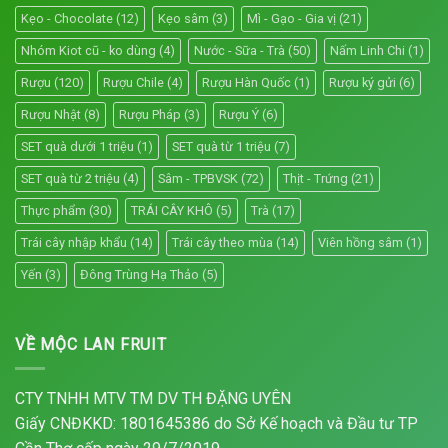
Kẹo - Chocolate
(12)
Kẹo sâm
(3)
Mì - Gạo - Gia vị
(21)
Nhóm Kiot cũ - ko dùng
(4)
Nước - Sữa - Trà
(50)
Nấm Linh Chi
(1)
Rượu
(120)
Rượu Chile
(4)
Rượu Hàn Quốc
(1)
Rượu ký gửi
(6)
Rượu Nhật
(8)
Rượu Pháp
(3)
Rượu Ý
(6)
SET quà dưới 1 triệu
(1)
SET quà từ 1 triệu
(7)
SET quà từ 2 triệu
(4)
Sâm - TPBVSK
(72)
Thịt - Trứng
(21)
Thực phẩm
(30)
TRÁI CÂY KHÔ
(5)
Trà
(17)
Trái cây nhập khẩu
(14)
Trái cây theo mùa
(14)
Viên hồng sâm
(1)
Yến
(3)
Đông Trùng Hạ Thảo
(5)
VỀ MỘC LAN FRUIT
CTY TNHH MTV TM DV TH ĐẶNG UYÊN
Giấy CNĐKKD: 1801645386 do Sở Kế hoạch và Đầu tư TP