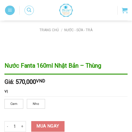
Skip
to
content
TRANG CHỦ
/
NƯỚC - SỮA - TRÀ
Nước Fanta 160ml Nhật Bản – Thùng
Giá:
570,000
VND
VỊ
Cam
Nho
Nước Fanta 160ml Nhật Bản - Thùng số lượng
MUA NGAY