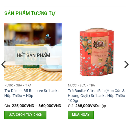
SẢN PHẨM TƯƠNG TỰ
HẾT SẢN PHẨM
NƯỚC - SỮA - TRÀ
NƯỚC - SỮA - TRÀ
Trà Dilmah 85 Reserve Sri Lanka
Trà Basilur Citrus Blis (Hoa Cúc &
Hộp Thiếc – Hộp
Hương Quýt) Sri Lanka Hộp Thiếc
100gr
Giá:
225,000
VND
–
360,000
VND
Giá:
268,000
VND
/hộp
LỰA CHỌN TÙY CHỌN
MUA NGAY
Sản
phẩm