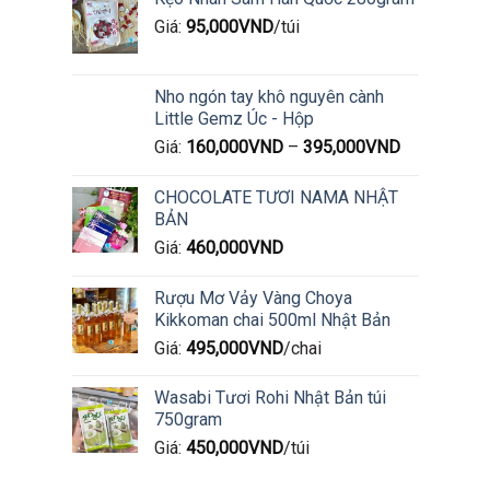
Giá:
95,000
VND
/túi
Nho ngón tay khô nguyên cành
Little Gemz Úc - Hộp
Giá:
160,000
VND
–
395,000
VND
CHOCOLATE TƯƠI NAMA NHẬT
BẢN
Giá:
460,000
VND
Rượu Mơ Vảy Vàng Choya
Kikkoman chai 500ml Nhật Bản
Giá:
495,000
VND
/chai
Wasabi Tươi Rohi Nhật Bản túi
750gram
Giá:
450,000
VND
/túi