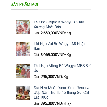
SẢN PHẨM MỚI
Thịt Bò Striploin Wagyu A3 Rút
Xương Nhật Bản
Giá:
2,630,000
VND
/Kg
Lõi Nạc Vai Bò Wagyu A5 Nhật
Bản
Giá:
3,068,000
VND
/Kg
Thịt Nạc Mông Bò Wagyu MBS 8-9
Úc
Giá:
795,000
VND
/Kg
Đùi Heo Muối Duroc Gran Reserva
Ướp Nấm Truffle 15 tháng Gói Cắt
Lát 100g
Giá:
395,000
VND
/khay