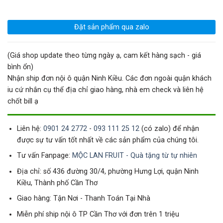
Đặt sản phẩm qua zalo
(Giá shop update theo từng ngày ạ, cam kết hàng sạch - giá
bình ổn)
Nhận ship đơn nội ô quận Ninh Kiều. Các đơn ngoài quận khách
iu cứ nhắn cụ thể địa chỉ giao hàng, nhà em check và liên hệ
chốt bill ạ
Liên hệ:
0901 24 2772
-
093 111 25 12
(có zalo) để nhận
được sự tư vấn tốt nhất về các sản phẩm của chúng tôi.
Tư vấn Fanpage:
MỘC LAN FRUIT - Quà tặng từ tự nhiên
Địa chỉ: số 436 đường 30/4, phường Hưng Lợi, quận Ninh
Kiều, Thành phố Cần Thơ
Giao hàng: Tận Nơi - Thanh Toán Tại Nhà
Miễn phí ship nội ô TP Cần Thơ với đơn trên 1 triệu