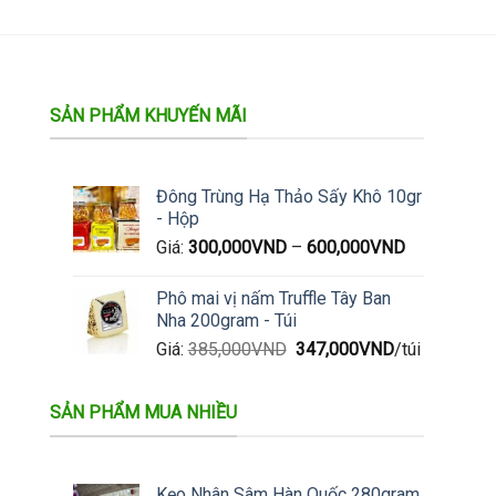
này
có
nhiều
biến
thể.
SẢN PHẨM KHUYẾN MÃI
Các
tùy
chọn
Đông Trùng Hạ Thảo Sấy Khô 10gr
có
- Hộp
thể
Giá:
300,000
VND
–
600,000
VND
được
chọn
trên
Phô mai vị nấm Truffle Tây Ban
trang
Nha 200gram - Túi
sản
Giá
Giá
Giá:
385,000
VND
347,000
VND
/túi
phẩm
gốc
hiện
là:
tại
SẢN PHẨM MUA NHIỀU
385,000VND.
là:
347,000VND.
Kẹo Nhân Sâm Hàn Quốc 280gram