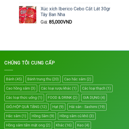
Xúc xích Iberico Cebo Cắt Lát 30gr
Tây Ban Nha
Giá:
85,000
VND
CHÚNG TÔI CUNG CẤP
Bánh
(45)
Bánh trung thu
(20)
Cao hắc sâm
(2)
Cao hồng sâm
(3)
Các loại rượu khác
(1)
Các loại thạch
(1)
Các loại thức uống
(1)
FOOD & DRINK
(2)
GIA DỤNG
(4)
GIỎ/HỘP QUÀ TẶNG
(12)
Hạt
(9)
Hải sản - Sashimi
(19)
Hắc sâm
(1)
Hồng Sâm
(9)
Hồng sâm củ khô
(3)
Hồng sâm tẩm mật ong
(2)
Khác
(16)
Kẹo
(4)