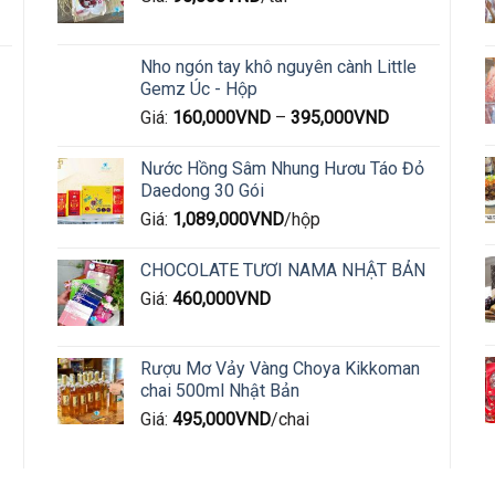
Nho ngón tay khô nguyên cành Little
Gemz Úc - Hộp
Giá:
160,000
VND
–
395,000
VND
Nước Hồng Sâm Nhung Hươu Táo Đỏ
Daedong 30 Gói
00VND.
Giá:
1,089,000
VND
/hộp
CHOCOLATE TƯƠI NAMA NHẬT BẢN
Giá:
460,000
VND
Rượu Mơ Vảy Vàng Choya Kikkoman
chai 500ml Nhật Bản
Giá:
495,000
VND
/chai