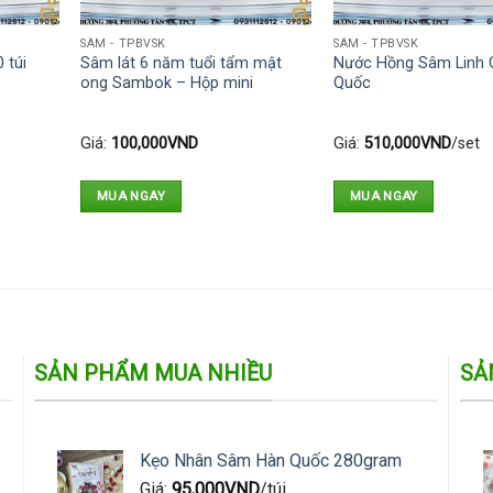
SÂM - TPBVSK
SÂM - TPBVSK
 túi
Sâm lát 6 năm tuổi tẩm mật
Nước Hồng Sâm Linh 
ong Sambok – Hộp mini
Quốc
Giá:
100,000
VND
Giá:
510,000
VND
/set
MUA NGAY
MUA NGAY
SẢN PHẨM MUA NHIỀU
SẢ
Kẹo Nhân Sâm Hàn Quốc 280gram
Giá:
95,000
VND
/túi