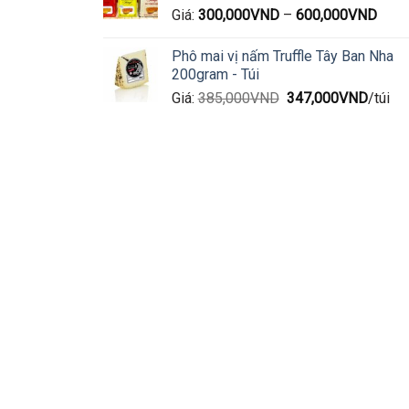
Giá:
300,000
VND
–
600,000
VND
Phô mai vị nấm Truffle Tây Ban Nha
200gram - Túi
Giá
Giá
Giá:
385,000
VND
347,000
VND
/túi
gốc
hiện
là:
tại
385,000VND.
là:
347,0