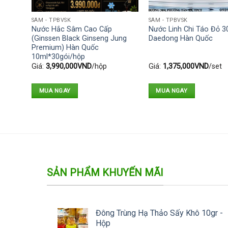
SÂM - TPBVSK
SÂM - TPBVSK
Nước Hắc Sâm Cao Cấp
Nước Linh Chi Táo Đỏ 30
(Ginssen Black Ginseng Jung
Daedong Hàn Quốc
Premium) Hàn Quốc
10ml*30gói/hộp
Giá:
3,990,000
VND
/hộp
Giá:
1,375,000
VND
/set
MUA NGAY
MUA NGAY
SẢN PHẨM KHUYẾN MÃI
Đông Trùng Hạ Thảo Sấy Khô 10gr -
Hộp