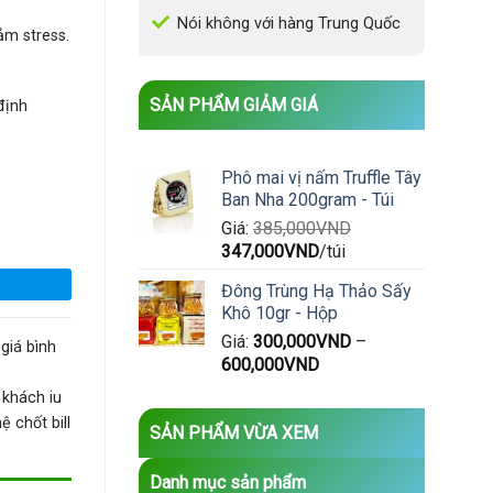
Nói không với hàng Trung Quốc
iảm stress.
SẢN PHẨM GIẢM GIÁ
định
Phô mai vị nấm Truffle Tây
Ban Nha 200gram - Túi
 số lượng
Giá:
385,000
VND
Giá
Giá
347,000
VND
/túi
gốc
hiện
Đông Trùng Hạ Thảo Sấy
là:
tại
Khô 10gr - Hộp
385,000VND.
là:
Giá:
300,000
VND
–
347,000VND.
giá bình
600,000
VND
 khách iu
 chốt bill
SẢN PHẨM VỪA XEM
Danh mục sản phẩm