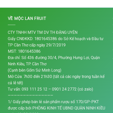
VỀ MỘC LAN FRUIT
CTY TNHH MTV TM DV TH ĐẶNG UYÊN
Giấy CNĐKKD: 1801645386 do Sở Kế hoạch và Đầu tư
TP Cần Thơ cấp ngày 29/7/2019
MST: 1801645386
Địa chỉ: Số 436 đường 30/4, Phường Hưng Lợi, Quận
Ninh Kiều, TP. Cần Thơ
(Cạnh bên Gốm Sứ Minh Long)
Mở Cửa: 7h30 đến 21h30 (tất cả các ngày trong tuần kể
cả lễ tết)
Tư vấn: 093 111 25 12 – 0901 24 2772 (có zalo)
———————————————
1/ Giấy phép bán lẻ sản phẩm rượu số 170/GP-PKT
được cấp bởi PHÒNG KINH TẾ UBND QUẬN NINH KIỀU