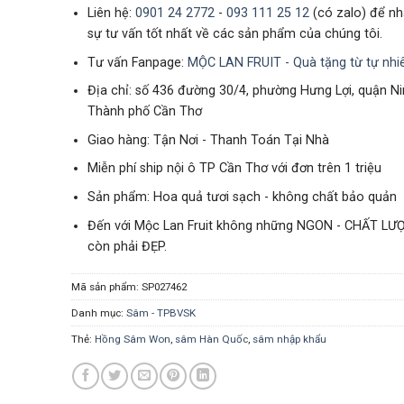
Liên hệ:
0901 24 2772
-
093 111 25 12
(có zalo) để n
sự tư vấn tốt nhất về các sản phẩm của chúng tôi.
Tư vấn Fanpage:
MỘC LAN FRUIT - Quà tặng từ tự nhi
Địa chỉ: số 436 đường 30/4, phường Hưng Lợi, quận Ni
Thành phố Cần Thơ
Giao hàng: Tận Nơi - Thanh Toán Tại Nhà
Miễn phí ship nội ô TP Cần Thơ với đơn trên 1 triệu
Sản phẩm: Hoa quả tươi sạch - không chất bảo quản
Đến với Mộc Lan Fruit không những NGON - CHẤT LƯ
còn phải ĐẸP.
Mã sản phẩm:
SP027462
Danh mục:
Sâm - TPBVSK
Thẻ:
Hồng Sâm Won
,
sâm Hàn Quốc
,
sâm nhập khẩu