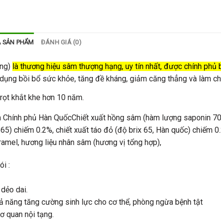
Ả SẢN PHẨM
ĐÁNH GIÁ (0)
ang)
là thương hiệu sâm thượng hạng, uy tín nhất, được chính phủ
c dụng bồi bổ sức khỏe, tăng đề kháng, giảm căng thẳng và làm 
trọt khắt khe hơn 10 năm.
Chính phủ Hàn QuốcChiết xuất hồng sâm (hàm lượng saponin 7
65) chiếm 0.2%, chiết xuất táo đỏ (độ brix 65, Hàn quốc) chiếm 0
aramel, hương liệu nhân sâm (hương vị tổng hợp),
i :
 dẻo dai.
ả năng tăng cường sinh lực cho cơ thể, phòng ngừa bệnh tật
ơ quan nội tạng.