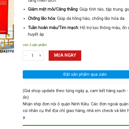
tăng miễn dịch.
Giảm mệt mỏi/Căng thẳng:
Giúp tỉnh táo, tập trung, g
Chống lão hóa:
Giúp da hồng hào, chống lão hóa da.
Tuần hoàn máu/Tim mạch:
Hỗ trợ lưu thông máu, ổn 
huyết áp
còn 2 sản phẩm
Nước Hồng Sâm Won Pouch Cheong Kwan Jang 15 Túi Hàn Quốc
MUA NGAY
Đặt sản phẩm qua zalo
(Giá shop update theo từng ngày ạ, cam kết hàng sạch - 
ổn)
Nhận ship đơn nội ô quận Ninh Kiều. Các đơn ngoài quận
cứ nhắn cụ thể địa chỉ giao hàng, nhà em check và liên hệ
ạ