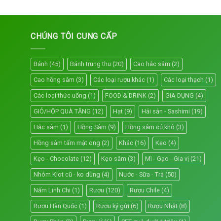
CHÚNG TÔI CUNG CẤP
Bánh
(45)
Bánh trung thu
(20)
Cao hắc sâm
(2)
Cao hồng sâm
(3)
Các loại rượu khác
(1)
Các loại thạch
(1)
Các loại thức uống
(1)
FOOD & DRINK
(2)
GIA DỤNG
(4)
GIỎ/HỘP QUÀ TẶNG
(12)
Hạt
(9)
Hải sản - Sashimi
(19)
Hắc sâm
(1)
Hồng Sâm
(9)
Hồng sâm củ khô
(3)
Hồng sâm tẩm mật ong
(2)
Khác
(16)
Kẹo
(4)
Kẹo - Chocolate
(12)
Kẹo sâm
(3)
Mì - Gạo - Gia vị
(21)
Nhóm Kiot cũ - ko dùng
(4)
Nước - Sữa - Trà
(50)
Nấm Linh Chi
(1)
Rượu
(120)
Rượu Chile
(4)
Rượu Hàn Quốc
(1)
Rượu ký gửi
(6)
Rượu Nhật
(8)