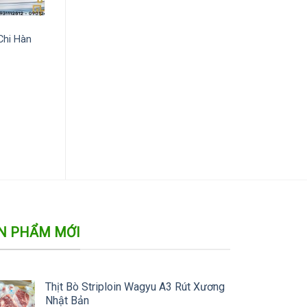
Chi Hàn
N PHẨM MỚI
Thịt Bò Striploin Wagyu A3 Rút Xương
Nhật Bản