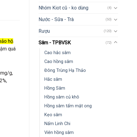
Nhóm Kiot cũ - ko dùng
(4)
Nước - Sữa - Trà
(50)
Rượu
(120)
 bảo hộ
.
Sâm - TPBVSK
(72)
chậm quá
Cao hắc sâm
Cao hồng sâm
Đông Trùng Hạ Thảo
0mg/g,
Hắc sâm
.2%,
Hồng Sâm
Hồng sâm củ khô
Hồng sâm tẩm mật ong
Kẹo sâm
Nấm Linh Chi
Viên hồng sâm