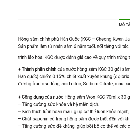
MÔ T
Hồng sâm chính phủ Hàn Quốc (KGC – Cheong Kwan J
Sản phẩm làm từ nhân sâm 6 năm tuổi, nổi tiếng với tá
trình lão hóa. KGC được đánh giá cao về quy trình trồng 
+ Thành phần chính
của nước hồng sâm KGC 30 gói sâm 
Hàn quốc) chiếm 0.15%, chiết xuất xuyên khung (độ brix 
đường fructose lỏng, acid citric, Sodium Citrate, màu c
+ Công dụng
của nước Hồng sâm Won KGC 70ml x 30 gó
– Tăng cường sức khỏe và hệ miễn dịch.
– Kích thích tuần hoàn máu, giúp cơ thể luôn khỏe mạnh,
– Chất saponin có trong hồng sâm được biết đến với kh
– Tăng cường sức đề kháng, giúp bồi bổ cơ thể và các c