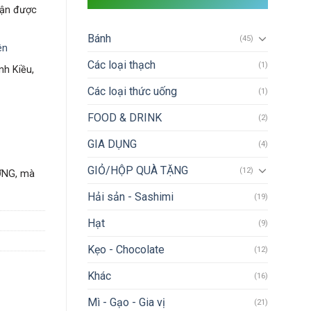
hận được
Bánh
(45)
ên
Các loại thạch
(1)
nh Kiều,
Các loại thức uống
(1)
FOOD & DRINK
(2)
GIA DỤNG
(4)
GIỎ/HỘP QUÀ TẶNG
(12)
ỢNG, mà
Hải sản - Sashimi
(19)
Hạt
(9)
Kẹo - Chocolate
(12)
Khác
(16)
Mì - Gạo - Gia vị
(21)