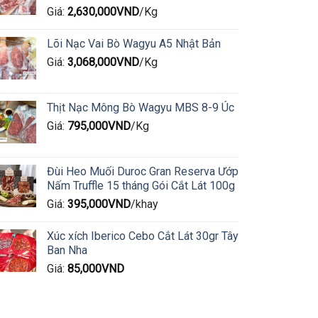
Giá:
2,630,000
VND
/Kg
Lõi Nạc Vai Bò Wagyu A5 Nhật Bản
Giá:
3,068,000
VND
/Kg
Thịt Nạc Mông Bò Wagyu MBS 8-9 Úc
Giá:
795,000
VND
/Kg
Đùi Heo Muối Duroc Gran Reserva Ướp
Nấm Truffle 15 tháng Gói Cắt Lát 100g
Giá:
395,000
VND
/khay
Xúc xích Iberico Cebo Cắt Lát 30gr Tây
Ban Nha
Giá:
85,000
VND