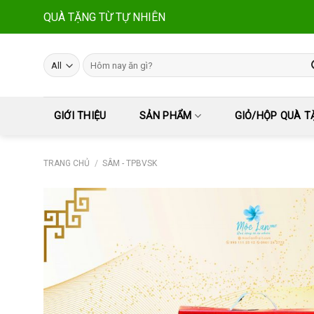
Skip
QUÀ TẶNG TỪ TỰ NHIÊN
to
content
Tìm
kiếm:
GIỚI THIỆU
SẢN PHẨM
GIỎ/HỘP QUÀ T
TRANG CHỦ
/
SÂM - TPBVSK