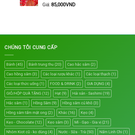
Giá:
85,000
VND
CHÚNG TÔI CUNG CẤP
Bánh
(45)
Bánh trung thu
(20)
Cao hắc sâm
(2)
Cao hồng sâm
(3)
Các loại rượu khác
(1)
Các loại thạch
(1)
Các loại thức uống
(1)
FOOD & DRINK
(2)
GIA DỤNG
(4)
GIỎ/HỘP QUÀ TẶNG
(12)
Hạt
(9)
Hải sản - Sashimi
(19)
Hắc sâm
(1)
Hồng Sâm
(9)
Hồng sâm củ khô
(3)
Hồng sâm tẩm mật ong
(2)
Khác
(16)
Kẹo
(4)
Kẹo - Chocolate
(12)
Kẹo sâm
(3)
Mì - Gạo - Gia vị
(21)
Nhóm Kiot cũ - ko dùng
(4)
Nước - Sữa - Trà
(50)
Nấm Linh Chi
(1)