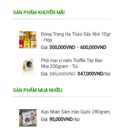
biến
biến
thể.
thể.
SẢN PHẨM KHUYẾN MÃI
Các
Các
tùy
tùy
chọn
chọn
Đông Trùng Hạ Thảo Sấy Khô 10gr
có
có
- Hộp
thể
thể
Giá:
300,000
VND
–
600,000
VND
được
được
chọn
chọn
trên
trên
Phô mai vị nấm Truffle Tây Ban
trang
trang
Nha 200gram - Túi
sản
sản
Giá
Giá
Giá:
385,000
VND
347,000
VND
/túi
phẩm
phẩm
gốc
hiện
là:
tại
SẢN PHẨM MUA NHIỀU
385,000VND.
là:
347,000VND.
Kẹo Nhân Sâm Hàn Quốc 280gram
Giá:
95,000
VND
/túi