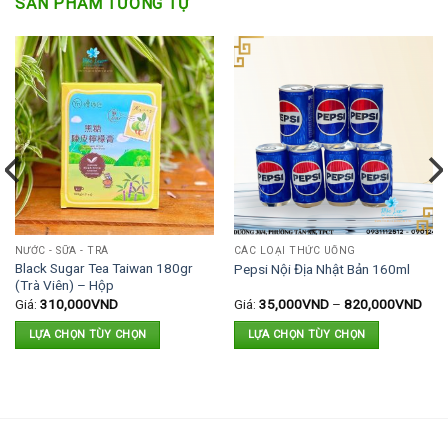
SẢN PHẨM TƯƠNG TỰ
NƯỚC - SỮA - TRÀ
CÁC LOẠI THỨC UỐNG
Black Sugar Tea Taiwan 180gr
Pepsi Nội Địa Nhật Bản 160ml
(Trà Viên) – Hộp
Giá:
310,000
VND
Giá:
35,000
VND
–
820,000
VND
LỰA CHỌN TÙY CHỌN
LỰA CHỌN TÙY CHỌN
Sản
Sản
phẩm
phẩm
này
này
có
có
nhiều
nhiều