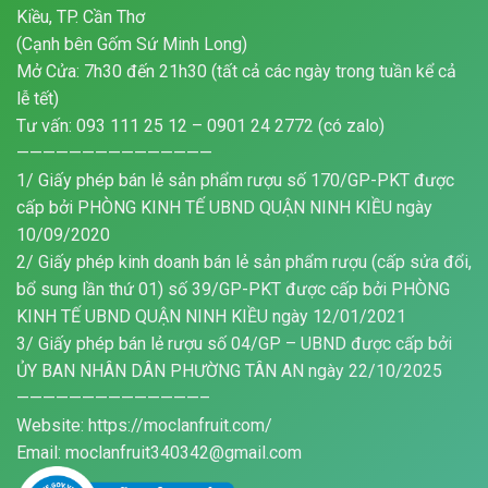
Kiều, TP. Cần Thơ
(Cạnh bên Gốm Sứ Minh Long)
Mở Cửa: 7h30 đến 21h30 (tất cả các ngày trong tuần kể cả
lễ tết)
Tư vấn: 093 111 25 12 – 0901 24 2772 (có zalo)
———————————————
1/ Giấy phép bán lẻ sản phẩm rượu số 170/GP-PKT được
cấp bởi PHÒNG KINH TẾ UBND QUẬN NINH KIỀU ngày
10/09/2020
2/ Giấy phép kinh doanh bán lẻ sản phẩm rượu (cấp sửa đổi,
bổ sung lần thứ 01) số 39/GP-PKT được cấp bởi PHÒNG
KINH TẾ UBND QUẬN NINH KIỀU ngày 12/01/2021
3/ Giấy phép bán lẻ rượu số 04/GP – UBND được cấp bởi
ỦY BAN NHÂN DÂN PHƯỜNG TÂN AN ngày 22/10/2025
——————————————–
Website: https://moclanfruit.com/
Email: moclanfruit340342@gmail.com