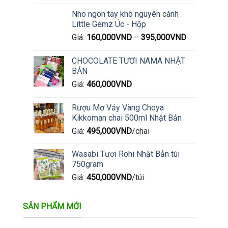
Nho ngón tay khô nguyên cành
Little Gemz Úc - Hộp
Giá:
160,000
VND
–
395,000
VND
CHOCOLATE TƯƠI NAMA NHẬT
BẢN
Giá:
460,000
VND
Rượu Mơ Vảy Vàng Choya
Kikkoman chai 500ml Nhật Bản
Giá:
495,000
VND
/chai
Wasabi Tươi Rohi Nhật Bản túi
750gram
Giá:
450,000
VND
/túi
SẢN PHẨM MỚI