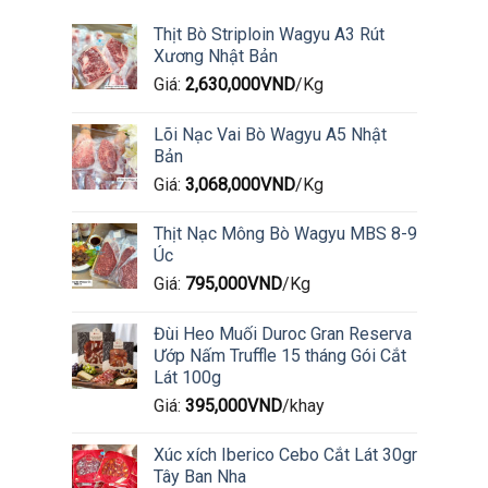
Thịt Bò Striploin Wagyu A3 Rút
Xương Nhật Bản
Giá:
2,630,000
VND
/Kg
Lõi Nạc Vai Bò Wagyu A5 Nhật
Bản
Giá:
3,068,000
VND
/Kg
Thịt Nạc Mông Bò Wagyu MBS 8-9
Úc
Giá:
795,000
VND
/Kg
Đùi Heo Muối Duroc Gran Reserva
Ướp Nấm Truffle 15 tháng Gói Cắt
Lát 100g
Giá:
395,000
VND
/khay
Xúc xích Iberico Cebo Cắt Lát 30gr
Tây Ban Nha