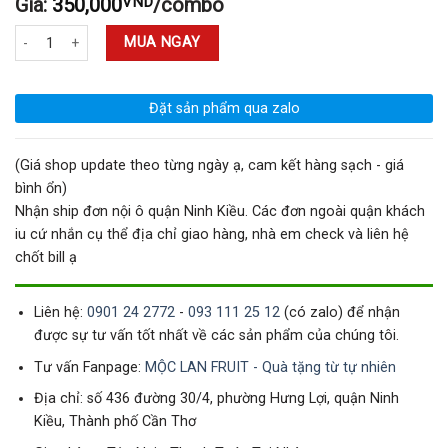
Giá:
350,000
VND
/combo
Nước Mát Đông Trùng Táo Đỏ Đường Phèn 350ml - Combo 10 Chai số lượng
MUA NGAY
Đặt sản phẩm qua zalo
(Giá shop update theo từng ngày ạ, cam kết hàng sạch - giá
bình ổn)
Nhận ship đơn nội ô quận Ninh Kiều. Các đơn ngoài quận khách
iu cứ nhắn cụ thể địa chỉ giao hàng, nhà em check và liên hệ
chốt bill ạ
Liên hệ:
0901 24 2772
-
093 111 25 12
(có zalo) để nhận
được sự tư vấn tốt nhất về các sản phẩm của chúng tôi.
Tư vấn Fanpage:
MỘC LAN FRUIT - Quà tặng từ tự nhiên
Địa chỉ: số 436 đường 30/4, phường Hưng Lợi, quận Ninh
Kiều, Thành phố Cần Thơ