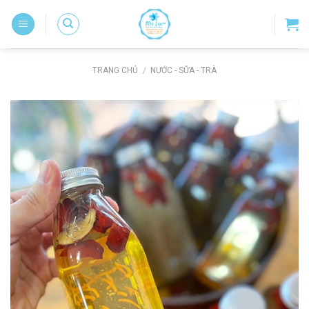
Skip
to
content
TRANG CHỦ
/
NƯỚC - SỮA - TRÀ