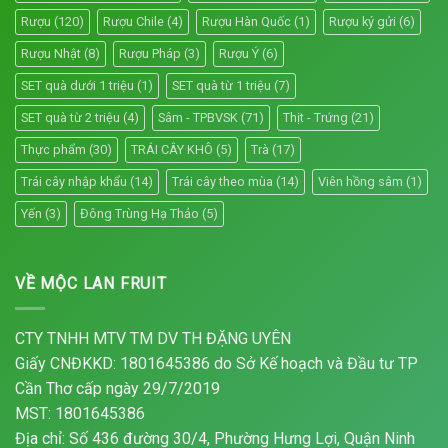
Rượu
(120)
Rượu Chile
(4)
Rượu Hàn Quốc
(1)
Rượu ký gửi
(6)
Rượu Nhật
(8)
Rượu Pháp
(3)
Rượu Ý
(6)
SET quà dưới 1 triệu
(1)
SET quà từ 1 triệu
(7)
SET quà từ 2 triệu
(4)
Sâm - TPBVSK
(71)
Thịt - Trứng
(21)
Thực phẩm
(30)
TRÁI CÂY KHÔ
(5)
Trà
(17)
Trái cây nhập khẩu
(14)
Trái cây theo mùa
(14)
Viên hồng sâm
(1)
Yến
(3)
Đông Trùng Hạ Thảo
(5)
VỀ MỘC LAN FRUIT
CTY TNHH MTV TM DV TH ĐẶNG UYÊN
Giấy CNĐKKD: 1801645386 do Sở Kế hoạch và Đầu tư TP
Cần Thơ cấp ngày 29/7/2019
MST: 1801645386
Địa chỉ: Số 436 đường 30/4, Phường Hưng Lợi, Quận Ninh