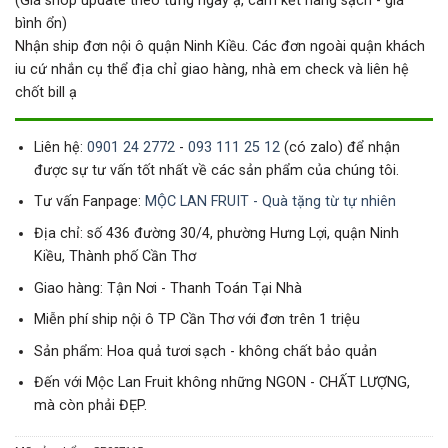
(Giá shop update theo từng ngày ạ, cam kết hàng sạch - giá
bình ổn)
Nhận ship đơn nội ô quận Ninh Kiều. Các đơn ngoài quận khách
iu cứ nhắn cụ thể địa chỉ giao hàng, nhà em check và liên hệ
chốt bill ạ
Liên hệ:
0901 24 2772
-
093 111 25 12
(có zalo) để nhận
được sự tư vấn tốt nhất về các sản phẩm của chúng tôi.
Tư vấn Fanpage:
MỘC LAN FRUIT - Quà tặng từ tự nhiên
Địa chỉ: số 436 đường 30/4, phường Hưng Lợi, quận Ninh
Kiều, Thành phố Cần Thơ
Giao hàng: Tận Nơi - Thanh Toán Tại Nhà
Miễn phí ship nội ô TP Cần Thơ với đơn trên 1 triệu
Sản phẩm: Hoa quả tươi sạch - không chất bảo quản
Đến với Mộc Lan Fruit không những NGON - CHẤT LƯỢNG,
mà còn phải ĐẸP.