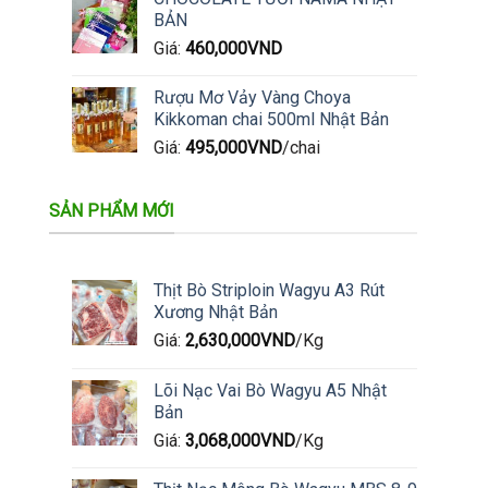
BẢN
Giá:
460,000
VND
Rượu Mơ Vảy Vàng Choya
Kikkoman chai 500ml Nhật Bản
Giá:
495,000
VND
/chai
SẢN PHẨM MỚI
Thịt Bò Striploin Wagyu A3 Rút
Xương Nhật Bản
Giá:
2,630,000
VND
/Kg
Lõi Nạc Vai Bò Wagyu A5 Nhật
Bản
Giá:
3,068,000
VND
/Kg