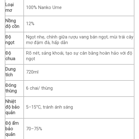
Loại
100% Nanko Ume
mơ
Nồng
12%
độ cồn
Độ
Ngọt nhẹ, chính giữa rượu vang bán ngọt; mùi trái cây
ngọt
mơ đậm đà, hấp dẫn
Độ
Rõ nét, sảng khoái, tạo sự cân bằng hoàn hảo với độ
chua
ngọt
Dung
720ml
tích
Đóng
6 chai/ thùng
thùng
Nhiệt
độ bảo
5–15°C, tránh ánh sáng
quản
Độ ẩm
bảo
70–75%
quản