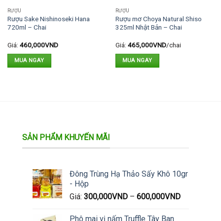
RƯỢU
RƯỢU
Rượu Sake Nishinoseki Hana
Rượu mơ Choya Natural Shiso
720ml – Chai
325ml Nhật Bản – Chai
Giá:
460,000
VND
Giá:
465,000
VND
/chai
MUA NGAY
MUA NGAY
SẢN PHẨM KHUYẾN MÃI
Đông Trùng Hạ Thảo Sấy Khô 10gr
- Hộp
Giá:
300,000
VND
–
600,000
VND
Phô mai vị nấm Truffle Tây Ban