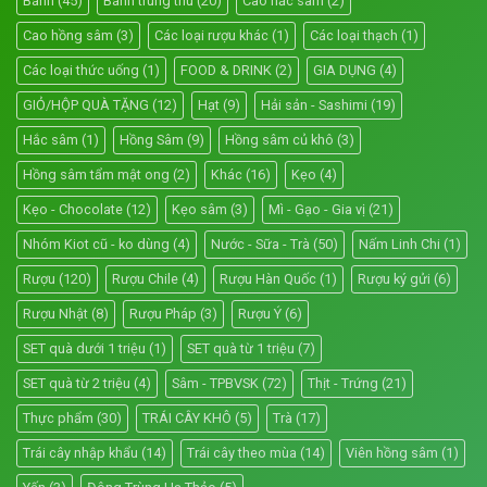
Bánh
(45)
Bánh trung thu
(20)
Cao hắc sâm
(2)
Cao hồng sâm
(3)
Các loại rượu khác
(1)
Các loại thạch
(1)
Các loại thức uống
(1)
FOOD & DRINK
(2)
GIA DỤNG
(4)
GIỎ/HỘP QUÀ TẶNG
(12)
Hạt
(9)
Hải sản - Sashimi
(19)
Hắc sâm
(1)
Hồng Sâm
(9)
Hồng sâm củ khô
(3)
Hồng sâm tẩm mật ong
(2)
Khác
(16)
Kẹo
(4)
Kẹo - Chocolate
(12)
Kẹo sâm
(3)
Mì - Gạo - Gia vị
(21)
Nhóm Kiot cũ - ko dùng
(4)
Nước - Sữa - Trà
(50)
Nấm Linh Chi
(1)
Rượu
(120)
Rượu Chile
(4)
Rượu Hàn Quốc
(1)
Rượu ký gửi
(6)
Rượu Nhật
(8)
Rượu Pháp
(3)
Rượu Ý
(6)
SET quà dưới 1 triệu
(1)
SET quà từ 1 triệu
(7)
SET quà từ 2 triệu
(4)
Sâm - TPBVSK
(72)
Thịt - Trứng
(21)
Thực phẩm
(30)
TRÁI CÂY KHÔ
(5)
Trà
(17)
Trái cây nhập khẩu
(14)
Trái cây theo mùa
(14)
Viên hồng sâm
(1)