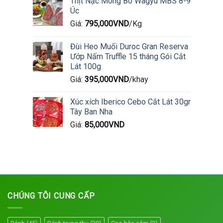
Thịt Nạc Mông Bò Wagyu MBS 8-9
Úc
Giá:
795,000
VND
/Kg
Đùi Heo Muối Duroc Gran Reserva
Ướp Nấm Truffle 15 tháng Gói Cắt
Lát 100g
Giá:
395,000
VND
/khay
Xúc xích Iberico Cebo Cắt Lát 30gr
Tây Ban Nha
Giá:
85,000
VND
CHÚNG TÔI CUNG CẤP