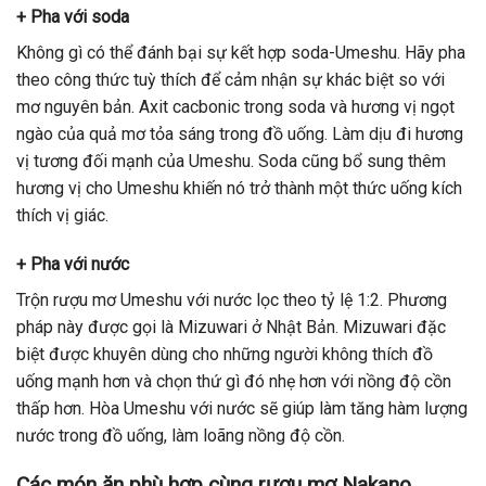
+ Pha với soda
Không gì có thể đánh bại sự kết hợp soda-Umeshu. Hãy pha
theo công thức tuỳ thích để cảm nhận sự khác biệt so với
mơ nguyên bản. Axit cacbonic trong soda và hương vị ngọt
ngào của quả mơ tỏa sáng trong đồ uống. Làm dịu đi hương
vị tương đối mạnh của Umeshu. Soda cũng bổ sung thêm
hương vị cho Umeshu khiến nó trở thành một thức uống kích
thích vị giác.
+ Pha với nước
Trộn rượu mơ Umeshu với nước lọc theo tỷ lệ 1:2. Phương
pháp này được gọi là Mizuwari ở Nhật Bản. Mizuwari đặc
biệt được khuyên dùng cho những người không thích đồ
uống mạnh hơn và chọn thứ gì đó nhẹ hơn với nồng độ cồn
thấp hơn. Hòa Umeshu với nước sẽ giúp làm tăng hàm lượng
nước trong đồ uống, làm loãng nồng độ cồn.
Các món ăn phù hợp cùng rượu mơ Nakano