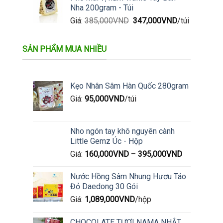
Nha 200gram - Túi
Giá
Giá
Giá:
385,000
VND
347,000
VND
/túi
gốc
hiện
là:
tại
SẢN PHẨM MUA NHIỀU
385,000VND.
là:
347,000VND.
Kẹo Nhân Sâm Hàn Quốc 280gram
Giá:
95,000
VND
/túi
Nho ngón tay khô nguyên cành
Little Gemz Úc - Hộp
Giá:
160,000
VND
–
395,000
VND
Nước Hồng Sâm Nhung Hươu Táo
Đỏ Daedong 30 Gói
Giá:
1,089,000
VND
/hộp
CHOCOLATE TƯƠI NAMA NHẬT