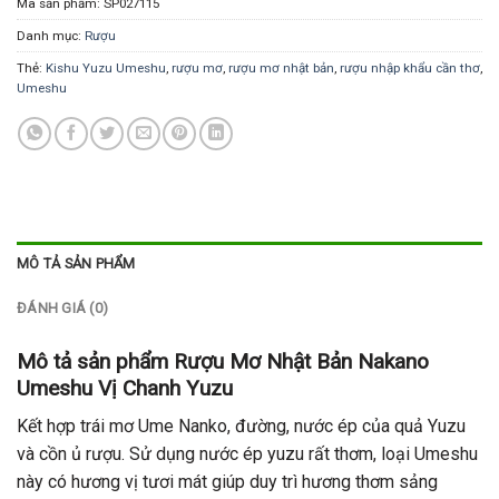
Mã sản phẩm:
SP027115
Danh mục:
Rượu
Thẻ:
Kishu Yuzu Umeshu
,
rượu mơ
,
rượu mơ nhật bản
,
rượu nhập khẩu cần thơ
,
Umeshu
MÔ TẢ SẢN PHẨM
ĐÁNH GIÁ (0)
Mô tả sản phẩm Rượu Mơ Nhật Bản Nakano
Umeshu Vị Chanh Yuzu
Kết hợp trái mơ Ume Nanko, đường, nước ép của quả Yuzu
và cồn ủ rượu. Sử dụng nước ép yuzu rất thơm, loại Umeshu
này có hương vị tươi mát giúp duy trì hương thơm sảng