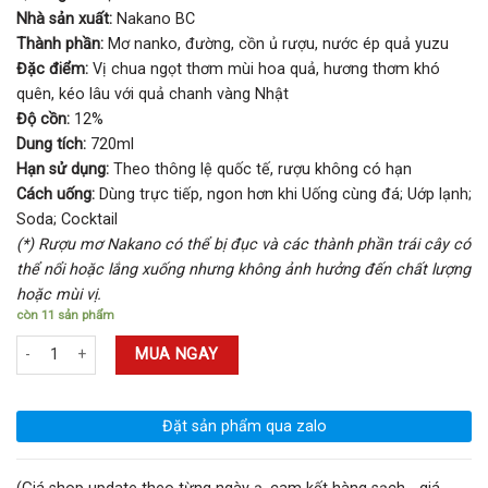
Nhà sản xuất:
Nakano BC
Thành phần:
Mơ nanko, đường, cồn ủ rượu, nước ép quả yuzu
Đặc điểm:
Vị chua ngọt thơm mùi hoa quả, hương thơm khó
quên, kéo lâu với quả chanh vàng Nhật
Độ cồn:
12%
Dung tích:
720ml
Hạn sử dụng:
Theo thông lệ quốc tế, rượu không có hạn
Cách uống:
Dùng trực tiếp, ngon hơn khi Uống cùng đá; Uớp lạnh;
Soda; Cocktail
(*) Rượu mơ Nakano có thể bị đục và các thành phần trái cây có
thể nổi hoặc lắng xuống nhưng không ảnh hưởng đến chất lượng
hoặc mùi vị.
còn 11 sản phẩm
Rượu Mơ Kishu Yuzu Umeshu 12% 720ml Nhật Bản số lượng
MUA NGAY
Đặt sản phẩm qua zalo