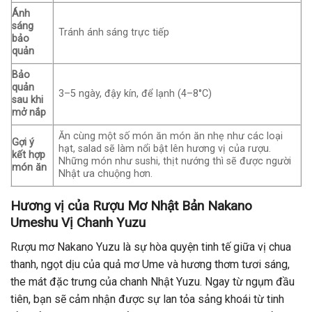
Ánh
sáng
Tránh ánh sáng trực tiếp
bảo
quản
Bảo
quản
3–5 ngày, đậy kín, để lạnh (4–8°C)
sau khi
mở nắp
Ăn cùng một số món ăn món ăn nhẹ như các loại
Gợi ý
hạt, salad sẽ làm nổi bật lên hương vị của rượu.
kết hợp
Những món như sushi, thịt nướng thì sẽ được người
món ăn
Nhật ưa chuộng hơn.
Hương vị của Rượu Mơ Nhật Bản Nakano
Umeshu Vị Chanh Yuzu
Rượu mơ Nakano Yuzu là sự hòa quyện tinh tế giữa vị chua
thanh, ngọt dịu của quả mơ Ume và hương thơm tươi sáng,
the mát đặc trưng của chanh Nhật Yuzu. Ngay từ ngụm đầu
tiên, bạn sẽ cảm nhận được sự lan tỏa sảng khoái từ tinh