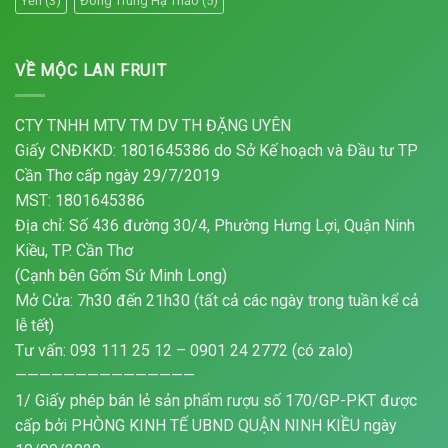
Yến
(3)
Đông Trùng Hạ Thảo
(5)
VỀ MỘC LAN FRUIT
CTY TNHH MTV TM DV TH ĐẶNG UYÊN
Giấy CNĐKKD: 1801645386 do Sở Kế hoạch và Đầu tư TP
Cần Thơ cấp ngày 29/7/2019
MST: 1801645386
Địa chỉ: Số 436 đường 30/4, Phường Hưng Lợi, Quận Ninh
Kiều, TP. Cần Thơ
(Cạnh bên Gốm Sứ Minh Long)
Mở Cửa: 7h30 đến 21h30 (tất cả các ngày trong tuần kể cả
lễ tết)
Tư vấn: 093 111 25 12 – 0901 24 2772 (có zalo)
———————————————
1/ Giấy phép bán lẻ sản phẩm rượu số 170/GP-PKT được
cấp bởi PHÒNG KINH TẾ UBND QUẬN NINH KIỀU ngày