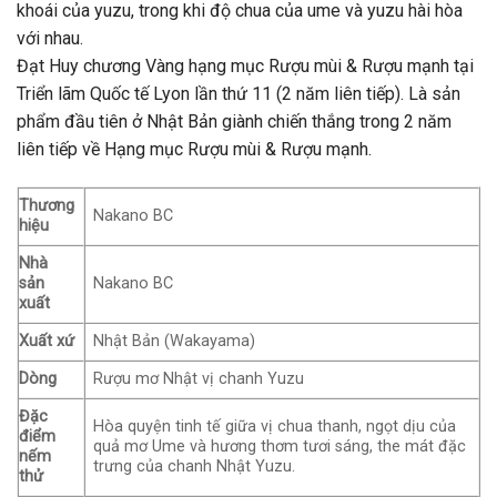
khoái của yuzu, trong khi độ chua của ume và yuzu hài hòa
với nhau.
Đạt Huy chương Vàng hạng mục Rượu mùi & Rượu mạnh tại
Triển lãm Quốc tế Lyon lần thứ 11 (2 năm liên tiếp). Là sản
phẩm đầu tiên ở Nhật Bản giành chiến thắng trong 2 năm
liên tiếp về Hạng mục Rượu mùi & Rượu mạnh.
Thương
Nakano BC
hiệu
Nhà
sản
Nakano BC
xuất
Xuất xứ
Nhật Bản (Wakayama)
Dòng
Rượu mơ Nhật vị chanh Yuzu
Đặc
Hòa quyện tinh tế giữa vị chua thanh, ngọt dịu của
điểm
quả mơ Ume và hương thơm tươi sáng, the mát đặc
nếm
trưng của chanh Nhật Yuzu.
thử