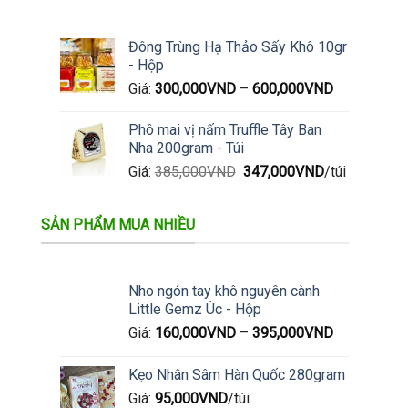
tùy
chọn
Đông Trùng Hạ Thảo Sấy Khô 10gr
có
- Hộp
thể
Giá:
300,000
VND
–
600,000
VND
được
chọn
trên
Phô mai vị nấm Truffle Tây Ban
trang
Nha 200gram - Túi
sản
Giá
Giá
Giá:
385,000
VND
347,000
VND
/túi
phẩm
gốc
hiện
là:
tại
SẢN PHẨM MUA NHIỀU
385,000VND.
là:
347,000VND.
Nho ngón tay khô nguyên cành
Little Gemz Úc - Hộp
Giá:
160,000
VND
–
395,000
VND
Kẹo Nhân Sâm Hàn Quốc 280gram
Giá:
95,000
VND
/túi