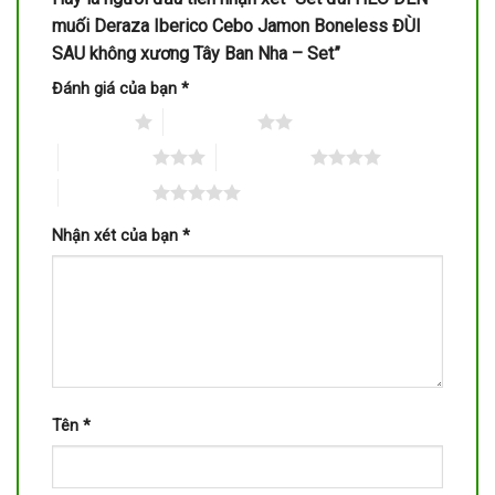
muối Deraza Iberico Cebo Jamon Boneless ĐÙI
SAU không xương Tây Ban Nha – Set”
Đánh giá của bạn
*
1 trên 5 sao
2 trên 5 sao
3 trên 5 sao
4 trên 5 sao
5 trên 5 sao
Nhận xét của bạn
*
Tên
*