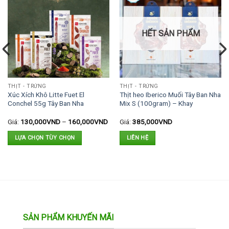
HẾT SẢN PHẨM
THỊT - TRỨNG
THỊT - TRỨNG
Xúc Xích Khô Litte Fuet El
Thịt heo Iberico Muối Tây Ban Nha
Conchel 55g Tây Ban Nha
Mix S (100gram) – Khay
Giá:
130,000
VND
–
160,000
VND
Giá:
385,000
VND
LỰA CHỌN TÙY CHỌN
LIÊN HỆ
Sản
phẩm
này
có
nhiều
biến
thể.
SẢN PHẨM KHUYẾN MÃI
Các