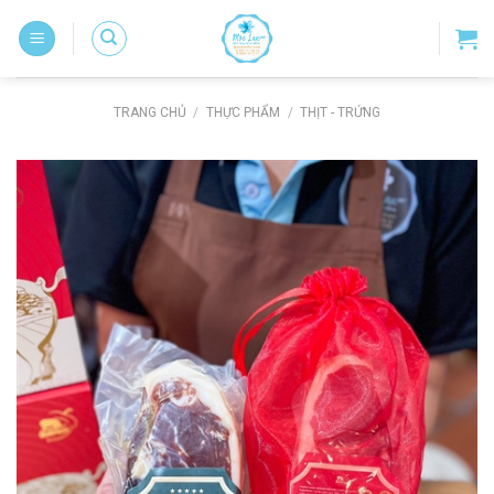
Skip
to
content
TRANG CHỦ
/
THỰC PHẨM
/
THỊT - TRỨNG