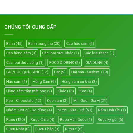
CHÚNG TÔI CUNG CẤP
Bánh
(45)
Bánh trung thu
(20)
Cao hắc sâm
(2)
Cao hồng sâm
(3)
Các loại rượu khác
(1)
Các loại thạch
(1)
Các loại thức uống
(1)
FOOD & DRINK
(2)
GIA DỤNG
(4)
GIỎ/HỘP QUÀ TẶNG
(12)
Hạt
(9)
Hải sản - Sashimi
(19)
Hắc sâm
(1)
Hồng Sâm
(9)
Hồng sâm củ khô
(3)
Hồng sâm tẩm mật ong
(2)
Khác
(16)
Kẹo
(4)
Kẹo - Chocolate
(12)
Kẹo sâm
(3)
Mì - Gạo - Gia vị
(21)
Nhóm Kiot cũ - ko dùng
(4)
Nước - Sữa - Trà
(50)
Nấm Linh Chi
(1)
Rượu
(120)
Rượu Chile
(4)
Rượu Hàn Quốc
(1)
Rượu ký gửi
(6)
Rượu Nhật
(8)
Rượu Pháp
(3)
Rượu Ý
(6)