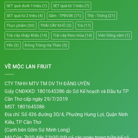
SET quà dưới 1 triệu
(1)
SET quà từ 1 triệu
(7)
SET quà từ 2 triệu
(4)
Sâm - TPBVSK
(71)
Thịt - Trứng
(21)
Thực phẩm
(30)
TRÁI CÂY KHÔ
(5)
Trà
(17)
Trái cây nhập khẩu
(14)
Trái cây theo mùa
(14)
Viên hồng sâm
(1)
Yến
(3)
Đông Trùng Hạ Thảo
(5)
VỀ MỘC LAN FRUIT
CTY TNHH MTV TM DV TH ĐẶNG UYÊN
Giấy CNĐKKD: 1801645386 do Sở Kế hoạch và Đầu tư TP
Cần Thơ cấp ngày 29/7/2019
MST: 1801645386
Địa chỉ: Số 436 đường 30/4, Phường Hưng Lợi, Quận Ninh
Kiều, TP. Cần Thơ
(Cạnh bên Gốm Sứ Minh Long)
Mở Cửa: 7h30 đến 21h30 (tất cả các ngày trong tuần kể cả