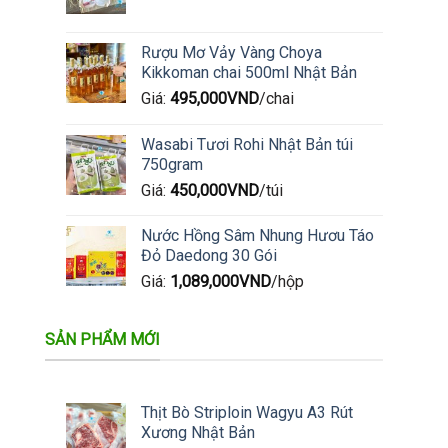
Rượu Mơ Vảy Vàng Choya
Kikkoman chai 500ml Nhật Bản
Giá:
495,000
VND
/chai
Wasabi Tươi Rohi Nhật Bản túi
750gram
Giá:
450,000
VND
/túi
Nước Hồng Sâm Nhung Hươu Táo
Đỏ Daedong 30 Gói
Giá:
1,089,000
VND
/hộp
SẢN PHẨM MỚI
Thịt Bò Striploin Wagyu A3 Rút
Xương Nhật Bản