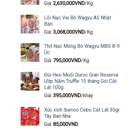
Giá:
2,630,000
VND
/Kg
Lõi Nạc Vai Bò Wagyu A5 Nhật
Bản
Giá:
3,068,000
VND
/Kg
Thịt Nạc Mông Bò Wagyu MBS 8-9
Úc
Giá:
795,000
VND
/Kg
Đùi Heo Muối Duroc Gran Reserva
Ướp Nấm Truffle 15 tháng Gói Cắt
Lát 100g
Giá:
395,000
VND
/khay
Xúc xích Iberico Cebo Cắt Lát 30gr
Tây Ban Nha
Giá:
85,000
VND