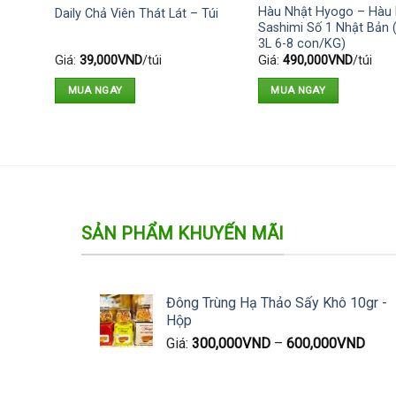
ạnh
Hàu Nhật Hyogo – Hàu
Daily Chả Viên Thát Lát – Túi
Sashimi Số 1 Nhật Bản (
3L 6-8 con/KG)
VND
Giá:
39,000
VND
/túi
Giá:
490,000
VND
/túi
MUA NGAY
MUA NGAY
SẢN PHẨM KHUYẾN MÃI
Đông Trùng Hạ Thảo Sấy Khô 10gr -
Hộp
Giá:
300,000
VND
–
600,000
VND