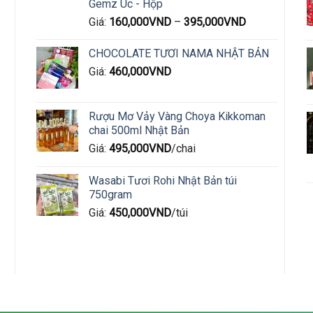
trên
trên
Gemz Úc - Hộp
trang
trang
Giá:
160,000
VND
–
395,000
VND
sản
sản
phẩm
phẩm
CHOCOLATE TƯƠI NAMA NHẬT BẢN
Giá:
460,000
VND
Rượu Mơ Vảy Vàng Choya Kikkoman
chai 500ml Nhật Bản
Giá:
495,000
VND
/chai
Wasabi Tươi Rohi Nhật Bản túi
750gram
Giá:
450,000
VND
/túi