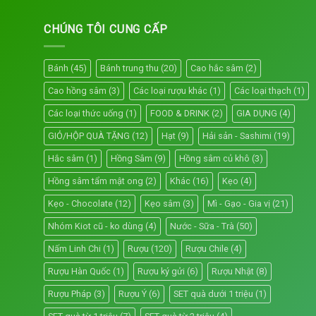
CHÚNG TÔI CUNG CẤP
Bánh
(45)
Bánh trung thu
(20)
Cao hắc sâm
(2)
Cao hồng sâm
(3)
Các loại rượu khác
(1)
Các loại thạch
(1)
Các loại thức uống
(1)
FOOD & DRINK
(2)
GIA DỤNG
(4)
GIỎ/HỘP QUÀ TẶNG
(12)
Hạt
(9)
Hải sản - Sashimi
(19)
Hắc sâm
(1)
Hồng Sâm
(9)
Hồng sâm củ khô
(3)
Hồng sâm tẩm mật ong
(2)
Khác
(16)
Kẹo
(4)
Kẹo - Chocolate
(12)
Kẹo sâm
(3)
Mì - Gạo - Gia vị
(21)
Nhóm Kiot cũ - ko dùng
(4)
Nước - Sữa - Trà
(50)
Nấm Linh Chi
(1)
Rượu
(120)
Rượu Chile
(4)
Rượu Hàn Quốc
(1)
Rượu ký gửi
(6)
Rượu Nhật
(8)
Rượu Pháp
(3)
Rượu Ý
(6)
SET quà dưới 1 triệu
(1)