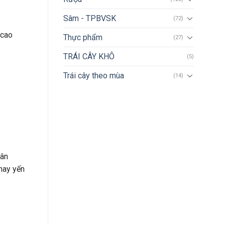
Sâm - TPBVSK
(72)
 cao
Thực phẩm
(27)
TRÁI CÂY KHÔ
(5)
Trái cây theo mùa
(14)
gân
hay yến