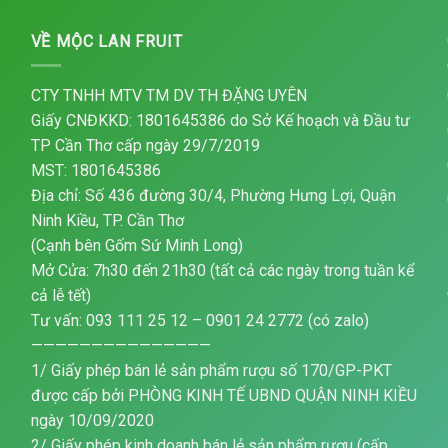
VỀ MỘC LAN FRUIT
CTY TNHH MTV TM DV TH ĐẶNG UYÊN
Giấy CNĐKKD: 1801645386 do Sở Kế hoạch và Đầu tư
TP Cần Thơ cấp ngày 29/7/2019
MST: 1801645386
Địa chỉ: Số 436 đường 30/4, Phường Hưng Lợi, Quận
Ninh Kiều, TP. Cần Thơ
(Cạnh bên Gốm Sứ Minh Long)
Mở Cửa: 7h30 đến 21h30 (tất cả các ngày trong tuần kể
cả lễ tết)
Tư vấn: 093 111 25 12 – 0901 24 2772 (có zalo)
———————————————
1/ Giấy phép bán lẻ sản phẩm rượu số 170/GP-PKT
được cấp bởi PHÒNG KINH TẾ UBND QUẬN NINH KIỀU
ngày 10/09/2020
2/ Giấy phép kinh doanh bán lẻ sản phẩm rượu (cấp