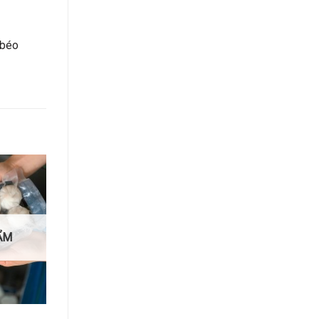
 béo
ẨM