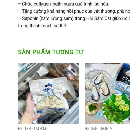
– Chứa collagen: ngăn ngừa quá trình lão hóa.
– Tăng cường khả năng hồi phục của vết thương, phù hợ
– Saponin (hàm lượng sâm) trong Hải Sâm Cát giúp ức c
trong thành mạch cơ thể.
SẢN PHẨM TƯƠNG TỰ
HẢI SẢN - SASHIMI
HẢI SẢN - SASHIMI