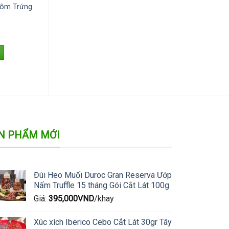
Tôm Trứng
N PHẨM MỚI
Đùi Heo Muối Duroc Gran Reserva Ướp
Nấm Truffle 15 tháng Gói Cắt Lát 100g
Giá:
395,000
VND
/khay
Xúc xích Iberico Cebo Cắt Lát 30gr Tây