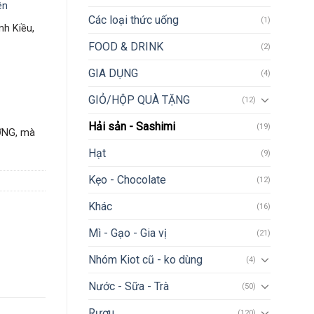
ên
Các loại thức uống
(1)
nh Kiều,
FOOD & DRINK
(2)
GIA DỤNG
(4)
GIỎ/HỘP QUÀ TẶNG
(12)
Hải sản - Sashimi
(19)
ỢNG, mà
Hạt
(9)
Kẹo - Chocolate
(12)
Khác
(16)
Mì - Gạo - Gia vị
(21)
Nhóm Kiot cũ - ko dùng
(4)
Nước - Sữa - Trà
(50)
Rượu
(120)