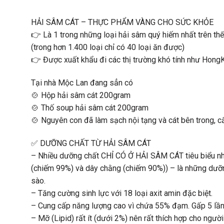
HẢI SÂM CÁT – THỰC PHẨM VÀNG CHO SỨC KHỎE
👉 Là 1 trong những loại hải sâm quý hiếm nhất trên thế
(trong hơn 1.400 loại chỉ có 40 loại ăn được)
👉 Được xuất khẩu đi các thị trường khó tính như Hong
Tại nhà Mộc Lan đang sẳn có
🍲 Hộp hải sâm cát 200gram
🍲 Thố soup hải sâm cát 200gram
🍲 Nguyên con đã làm sạch nội tạng và cát bên trong, c
✅ DƯỠNG CHẤT TỪ HẢI SÂM CÁT
– Nhiều dưỡng chất CHỈ CÓ Ở HẢI SÂM CÁT tiêu biểu như 
(chiếm 99%) và dây chằng (chiếm 90%)) – là những dưỡn
sào.
– Tăng cường sinh lực với 18 loại axit amin đặc biệt.
– Cung cấp năng lượng cao vì chứa 55% đạm. Gấp 5 lần thị
– Mỡ (Lipid) rất ít (dưới 2%) nên rất thích hợp cho người