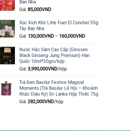
Ban Nha
Giá:
85,000
VND
Xúc Xích Khô Litte Fuet El Conchel 55g
Tây Ban Nha
Giá:
130,000
VND
–
160,000
VND
Nước Hắc Sâm Cao Cấp (Ginssen
Black Ginseng Jung Premium) Hàn
Quốc 10ml*30gói/hộp
Giá:
3,990,000
VND
/hộp
Trà Đen Basilur Festive Magical
Moments (Trà Basilur Lễ Hội – Khoảnh
Khắc Diệu Kỳ) Sri Lanka Hộp Thiếc 75g
Giá:
282,000
VND
/hộp