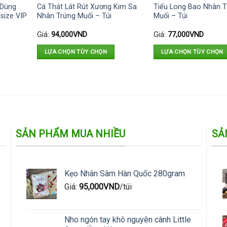
 Dùng
Cá Thát Lát Rút Xương Kim Sa
Tiểu Long Bao Nhân 
size VIP
Nhân Trứng Muối – Túi
Muối – Túi
Giá:
94,000
VND
Giá:
77,000
VND
LỰA CHỌN TÙY CHỌN
LỰA CHỌN TÙY CHỌN
Sản
Sản
phẩm
phẩm
này
này
có
có
nhiều
nhiều
biến
biến
SẢN PHẨM MUA NHIỀU
SẢ
thể.
thể.
Các
Các
tùy
tùy
chọn
chọn
Kẹo Nhân Sâm Hàn Quốc 280gram
có
có
Giá:
95,000
VND
/túi
thể
thể
được
được
chọn
chọn
Nho ngón tay khô nguyên cành Little