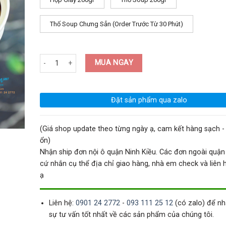
Thố Soup Chưng Sẳn (Order Trước Từ 30 Phút)
Soup Hải Sâm Cát 200gr (Nhận Chưng Sẳn Cho Khách Dùng Liền -
MUA NGAY
Đặt sản phẩm qua zalo
(Giá shop update theo từng ngày ạ, cam kết hàng sạch - 
ổn)
Nhận ship đơn nội ô quận Ninh Kiều. Các đơn ngoài quận
cứ nhắn cụ thể địa chỉ giao hàng, nhà em check và liên hệ
ạ
Liên hệ:
0901 24 2772
-
093 111 25 12
(có zalo) để n
sự tư vấn tốt nhất về các sản phẩm của chúng tôi.