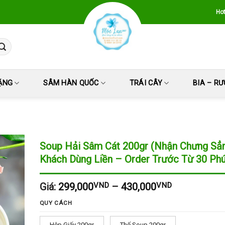
Hot
ẶNG
SÂM HÀN QUỐC
TRÁI CÂY
BIA – R
Soup Hải Sâm Cát 200gr (Nhận Chưng Sẳ
Khách Dùng Liền – Order Trước Từ 30 Phú
Giá:
299,000
VND
–
430,000
VND
QUY CÁCH
Hộp Giấy 200gr
Thố Soup 200gr