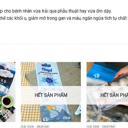
p cho bệnh nhân vừa trải qua phẫu thuật hay vừa ốm dậy.
hế các khối u, giảm mỡ trong gan và máu, ngăn ngừa tích tụ chất
HẾT SẢN PHẨM
HẾT SẢN PH
HẢI SẢN - SASHIMI
HẢI SẢN - SASHIMI