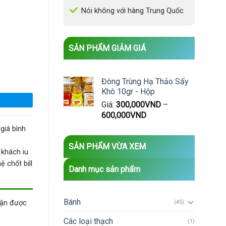
Nói không với hàng Trung Quốc
SẢN PHẨM GIẢM GIÁ
 Order Trước Từ 30 Phút) số lượng
Đông Trùng Hạ Thảo Sấy
Khô 10gr - Hộp
Giá:
300,000
VND
–
600,000
VND
giá bình
SẢN PHẨM VỪA XEM
 khách iu
 chốt bill
Danh mục sản phẩm
Bánh
hận được
(45)
Các loại thạch
(1)