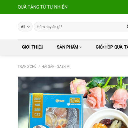
Skip
QUÀ TẶNG TỪ TỰ NHIÊN
to
content
Tìm
kiếm:
GIỚI THIỆU
SẢN PHẨM
GIỎ/HỘP QUÀ T
TRANG CHỦ
/
HẢI SẢN - SASHIMI