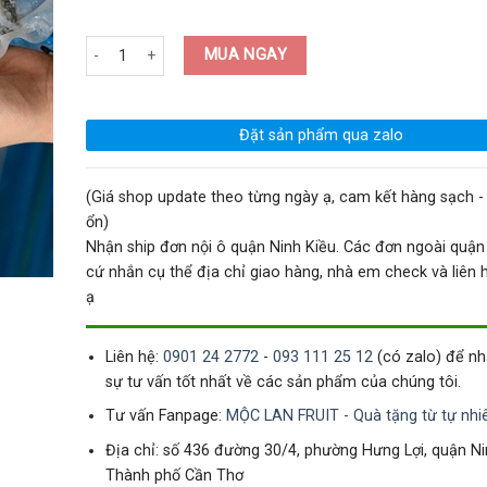
Tiểu Long Bao Nhân Tôm Trứng Muối - Túi số lượng
MUA NGAY
Đặt sản phẩm qua zalo
(Giá shop update theo từng ngày ạ, cam kết hàng sạch - 
ổn)
Nhận ship đơn nội ô quận Ninh Kiều. Các đơn ngoài quận
cứ nhắn cụ thể địa chỉ giao hàng, nhà em check và liên hệ
ạ
Liên hệ:
0901 24 2772
-
093 111 25 12
(có zalo) để n
sự tư vấn tốt nhất về các sản phẩm của chúng tôi.
Tư vấn Fanpage:
MỘC LAN FRUIT - Quà tặng từ tự nhi
Địa chỉ: số 436 đường 30/4, phường Hưng Lợi, quận Ni
Thành phố Cần Thơ