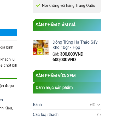
Nói không với hàng Trung Quốc
SẢN PHẨM GIẢM GIÁ
Đông Trùng Hạ Thảo Sấy
Khô 10gr - Hộp
giá bình
Giá:
300,000
VND
–
600,000
VND
 khách iu
 chốt bill
SẢN PHẨM VỪA XEM
hận được
Danh mục sản phẩm
ên
Bánh
(45)
nh Kiều,
Các loại thạch
(1)