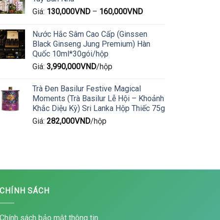
Giá:
130,000
VND
–
160,000
VND
Nước Hắc Sâm Cao Cấp (Ginssen
Black Ginseng Jung Premium) Hàn
Quốc 10ml*30gói/hộp
Giá:
3,990,000
VND
/hộp
Trà Đen Basilur Festive Magical
Moments (Trà Basilur Lễ Hội – Khoảnh
Khắc Diệu Kỳ) Sri Lanka Hộp Thiếc 75g
Giá:
282,000
VND
/hộp
CHÍNH SÁCH
Chính sách bảo mật thông tin