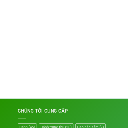
CHÚNG TÔI CUNG CẤP
Bánh
(45)
Bánh trung thu
(20)
Cao hắc sâm
(2)