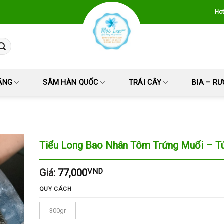
Hot
ẶNG
SÂM HÀN QUỐC
TRÁI CÂY
BIA – R
Tiểu Long Bao Nhân Tôm Trứng Muối – Tú
Giá:
77,000
VND
QUY CÁCH
300gr