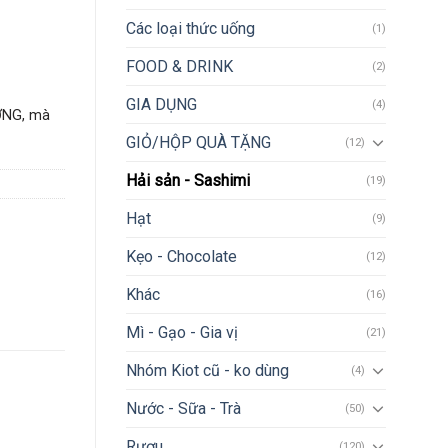
Các loại thức uống
(1)
FOOD & DRINK
(2)
GIA DỤNG
(4)
ỢNG, mà
GIỎ/HỘP QUÀ TẶNG
(12)
Hải sản - Sashimi
(19)
Hạt
(9)
Kẹo - Chocolate
(12)
Khác
(16)
Mì - Gạo - Gia vị
(21)
Nhóm Kiot cũ - ko dùng
(4)
Nước - Sữa - Trà
(50)
Rượu
(120)