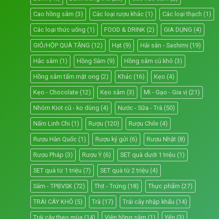
Cao hồng sâm
(3)
Các loại rượu khác
(1)
Các loại thạch
(1)
Các loại thức uống
(1)
FOOD & DRINK
(2)
GIA DỤNG
(4)
GIỎ/HỘP QUÀ TẶNG
(12)
Hạt
(9)
Hải sản - Sashimi
(19)
Hắc sâm
(1)
Hồng Sâm
(9)
Hồng sâm củ khô
(3)
Hồng sâm tẩm mật ong
(2)
Khác
(16)
Kẹo
(4)
Kẹo - Chocolate
(12)
Kẹo sâm
(3)
Mì - Gạo - Gia vị
(21)
Nhóm Kiot cũ - ko dùng
(4)
Nước - Sữa - Trà
(50)
Nấm Linh Chi
(1)
Rượu
(120)
Rượu Chile
(4)
Rượu Hàn Quốc
(1)
Rượu ký gửi
(6)
Rượu Nhật
(8)
Rượu Pháp
(3)
Rượu Ý
(6)
SET quà dưới 1 triệu
(1)
SET quà từ 1 triệu
(7)
SET quà từ 2 triệu
(4)
Sâm - TPBVSK
(72)
Thịt - Trứng
(18)
Thực phẩm
(27)
TRÁI CÂY KHÔ
(5)
Trà
(17)
Trái cây nhập khẩu
(14)
Trái cây theo mùa
(14)
Viên hồng sâm
(1)
Yến
(3)