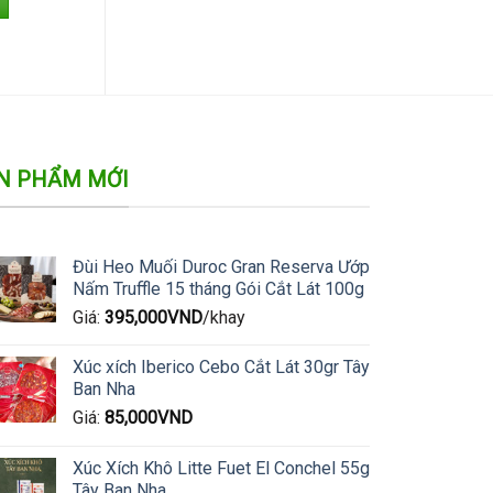
N PHẨM MỚI
Đùi Heo Muối Duroc Gran Reserva Ướp
Nấm Truffle 15 tháng Gói Cắt Lát 100g
Giá:
395,000
VND
/khay
Xúc xích Iberico Cebo Cắt Lát 30gr Tây
Ban Nha
Giá:
85,000
VND
Xúc Xích Khô Litte Fuet El Conchel 55g
Tây Ban Nha