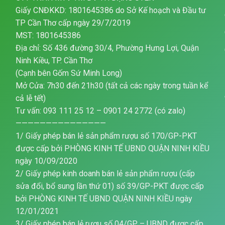
Giấy CNĐKKD: 1801645386 do Sở Kế hoạch và Đầu tư
TP Cần Thơ cấp ngày 29/7/2019
MST: 1801645386
Địa chỉ: Số 436 đường 30/4, Phường Hưng Lợi, Quận
Ninh Kiều, TP. Cần Thơ
(Cạnh bên Gốm Sứ Minh Long)
Mở Cửa: 7h30 đến 21h30 (tất cả các ngày trong tuần kể
cả lễ tết)
Tư vấn: 093 111 25 12 – 0901 24 2772 (có zalo)
———————————————
1/ Giấy phép bán lẻ sản phẩm rượu số 170/GP-PKT
được cấp bởi PHÒNG KINH TẾ UBND QUẬN NINH KIỀU
ngày 10/09/2020
2/ Giấy phép kinh doanh bán lẻ sản phẩm rượu (cấp
sửa đổi, bổ sung lần thứ 01) số 39/GP-PKT được cấp
bởi PHÒNG KINH TẾ UBND QUẬN NINH KIỀU ngày
12/01/2021
3/ Giấy phép bán lẻ rượu số 04/GP – UBND được cấp