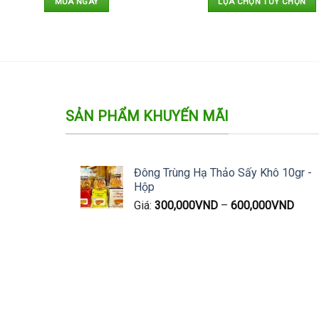
MUA NGAY
LỰA CHỌN TÙY CHỌN
Sản
phẩm
này
có
nhiều
biến
SẢN PHẨM KHUYẾN MÃI
thể.
Các
tùy
chọn
Đông Trùng Hạ Thảo Sấy Khô 10gr -
có
Hộp
thể
Giá:
300,000
VND
–
600,000
VND
được
chọn
trên
trang
sản
phẩm