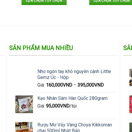
LỰA CHỌN TÙY CHỌN
LỰA CHỌN TÙY CHỌN
Sản
Sản
phẩm
phẩm
này
này
có
có
nhiều
nhiều
biến
biến
SẢN PHẨM MUA NHIỀU
SẢ
thể.
thể.
Các
Các
tùy
tùy
chọn
chọn
Nho ngón tay khô nguyên cành Little
có
có
Gemz Úc - Hộp
thể
thể
Giá:
160,000
VND
–
395,000
VND
được
được
chọn
chọn
Kẹo Nhân Sâm Hàn Quốc 280gram
trên
trên
Giá:
95,000
VND
/túi
trang
trang
sản
sản
phẩm
phẩm
Rượu Mơ Vảy Vàng Choya Kikkoman
chai 500ml Nhật Bản