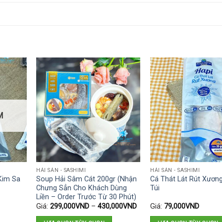
M
HẢI SẢN - SASHIMI
HẢI SẢN - SASHIMI
Kim Sa
Soup Hải Sâm Cát 200gr (Nhận
Cá Thát Lát Rút Xươn
Chưng Sẳn Cho Khách Dùng
Túi
Liền – Order Trước Từ 30 Phút)
Giá:
299,000
VND
–
430,000
VND
Giá:
79,000
VND