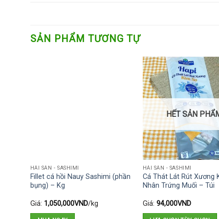
SẢN PHẨM TƯƠNG TỰ
HẾT SẢN PHẨ
HẢI SẢN - SASHIMI
HẢI SẢN - SASHIMI
ng lạnh
Fillet cá hồi Nauy Sashimi (phần
Cá Thát Lát Rút Xương 
bụng) – Kg
Nhân Trứng Muối – Túi
Giá:
1,050,000
VND
/kg
Giá:
94,000
VND