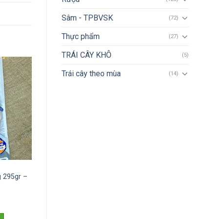
Sâm - TPBVSK
(72)
Thực phẩm
(27)
TRÁI CÂY KHÔ
(5)
Trái cây theo mùa
(14)
g 295gr –