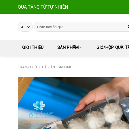
Skip
QUÀ TẶNG TỪ TỰ NHIÊN
to
content
Tìm
kiếm:
GIỚI THIỆU
SẢN PHẨM
GIỎ/HỘP QUÀ T
TRANG CHỦ
/
HẢI SẢN - SASHIMI