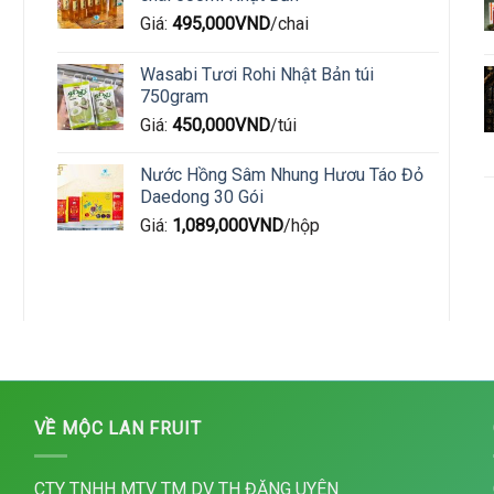
Giá:
495,000
VND
/chai
Wasabi Tươi Rohi Nhật Bản túi
750gram
Giá:
450,000
VND
/túi
Nước Hồng Sâm Nhung Hươu Táo Đỏ
Daedong 30 Gói
Giá:
1,089,000
VND
/hộp
VỀ MỘC LAN FRUIT
CTY TNHH MTV TM DV TH ĐẶNG UYÊN