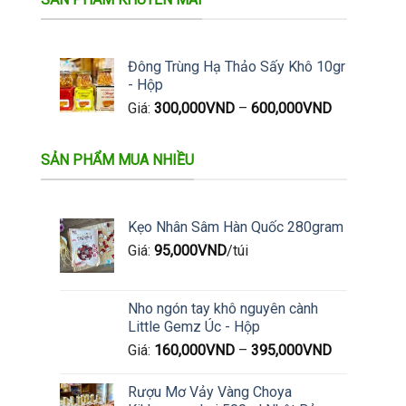
Đông Trùng Hạ Thảo Sấy Khô 10gr
- Hộp
Giá:
300,000
VND
–
600,000
VND
SẢN PHẨM MUA NHIỀU
Kẹo Nhân Sâm Hàn Quốc 280gram
Giá:
95,000
VND
/túi
Nho ngón tay khô nguyên cành
Little Gemz Úc - Hộp
Giá:
160,000
VND
–
395,000
VND
Rượu Mơ Vảy Vàng Choya