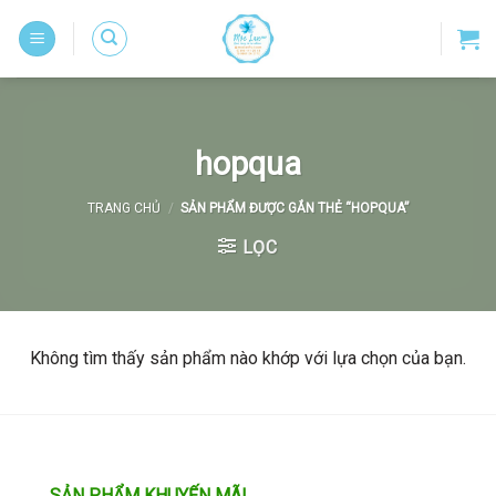
Skip
to
content
hopqua
TRANG CHỦ
/
SẢN PHẨM ĐƯỢC GẮN THẺ “HOPQUA”
LỌC
Không tìm thấy sản phẩm nào khớp với lựa chọn của bạn.
SẢN PHẨM KHUYẾN MÃI