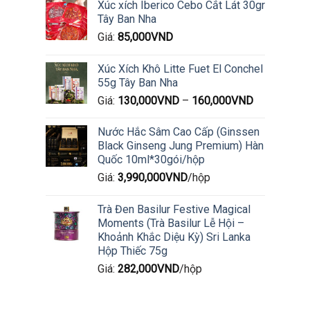
Xúc xích Iberico Cebo Cắt Lát 30gr
Tây Ban Nha
Giá:
85,000
VND
Xúc Xích Khô Litte Fuet El Conchel
55g Tây Ban Nha
Giá:
130,000
VND
–
160,000
VND
Nước Hắc Sâm Cao Cấp (Ginssen
Black Ginseng Jung Premium) Hàn
Quốc 10ml*30gói/hộp
Giá:
3,990,000
VND
/hộp
Trà Đen Basilur Festive Magical
Moments (Trà Basilur Lễ Hội –
Khoảnh Khắc Diệu Kỳ) Sri Lanka
Hộp Thiếc 75g
Giá:
282,000
VND
/hộp