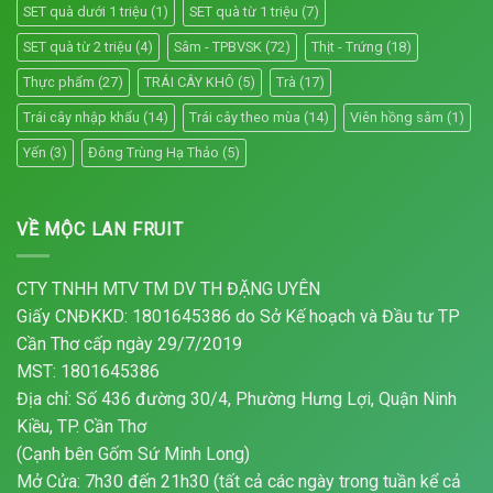
SET quà dưới 1 triệu
(1)
SET quà từ 1 triệu
(7)
SET quà từ 2 triệu
(4)
Sâm - TPBVSK
(72)
Thịt - Trứng
(18)
Thực phẩm
(27)
TRÁI CÂY KHÔ
(5)
Trà
(17)
Trái cây nhập khẩu
(14)
Trái cây theo mùa
(14)
Viên hồng sâm
(1)
Yến
(3)
Đông Trùng Hạ Thảo
(5)
VỀ MỘC LAN FRUIT
CTY TNHH MTV TM DV TH ĐẶNG UYÊN
Giấy CNĐKKD: 1801645386 do Sở Kế hoạch và Đầu tư TP
Cần Thơ cấp ngày 29/7/2019
MST: 1801645386
Địa chỉ: Số 436 đường 30/4, Phường Hưng Lợi, Quận Ninh
Kiều, TP. Cần Thơ
(Cạnh bên Gốm Sứ Minh Long)
Mở Cửa: 7h30 đến 21h30 (tất cả các ngày trong tuần kể cả