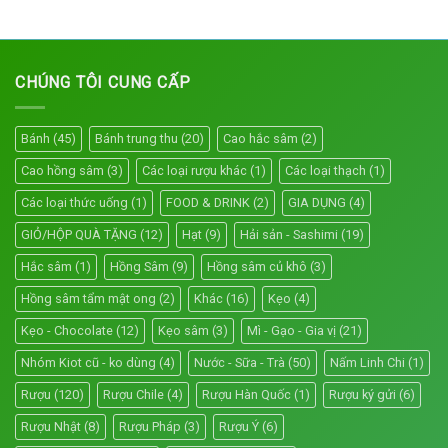
CHÚNG TÔI CUNG CẤP
Bánh
(45)
Bánh trung thu
(20)
Cao hắc sâm
(2)
Cao hồng sâm
(3)
Các loại rượu khác
(1)
Các loại thạch
(1)
Các loại thức uống
(1)
FOOD & DRINK
(2)
GIA DỤNG
(4)
GIỎ/HỘP QUÀ TẶNG
(12)
Hạt
(9)
Hải sản - Sashimi
(19)
Hắc sâm
(1)
Hồng Sâm
(9)
Hồng sâm củ khô
(3)
Hồng sâm tẩm mật ong
(2)
Khác
(16)
Kẹo
(4)
Kẹo - Chocolate
(12)
Kẹo sâm
(3)
Mì - Gạo - Gia vị
(21)
Nhóm Kiot cũ - ko dùng
(4)
Nước - Sữa - Trà
(50)
Nấm Linh Chi
(1)
Rượu
(120)
Rượu Chile
(4)
Rượu Hàn Quốc
(1)
Rượu ký gửi
(6)
Rượu Nhật
(8)
Rượu Pháp
(3)
Rượu Ý
(6)