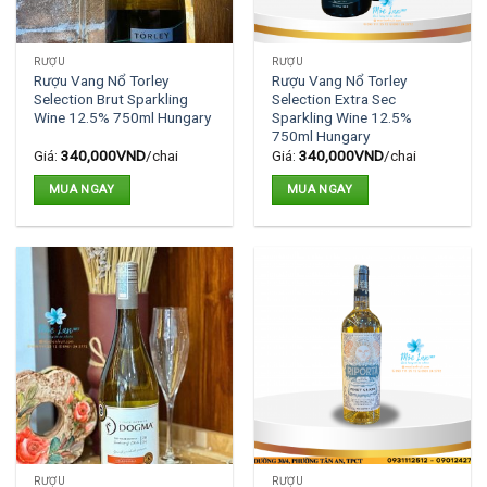
RƯỢU
RƯỢU
Rượu Vang Nổ Torley
Rượu Vang Nổ Torley
Selection Brut Sparkling
Selection Extra Sec
Wine 12.5% 750ml Hungary
Sparkling Wine 12.5%
750ml Hungary
Giá:
340,000
VND
/chai
Giá:
340,000
VND
/chai
MUA NGAY
MUA NGAY
RƯỢU
RƯỢU