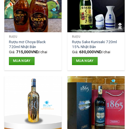
RƯỢU
RƯỢU
Rượu mơ Choya Black
Rượu Sake Kunisaki 720ml
720ml Nhật Bản
15% Nhật Bản
Giá:
715,000
VND
/chai
Giá:
630,000
VND
/chai
MUA NGAY
MUA NGAY