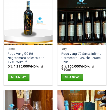
RƯỢU
RƯỢU
Rượu Vang Đỏ R8
Rượu vang đỏ Santa Infinito
Negroamaro Salento IGP
Carmenere 13% chai 750ml
17% 750ml Ý
Chile
Giá:
1,395,000
VND
/chai
Giá:
360,000
VND
/chai
750ml
MUA NGAY
MUA NGAY