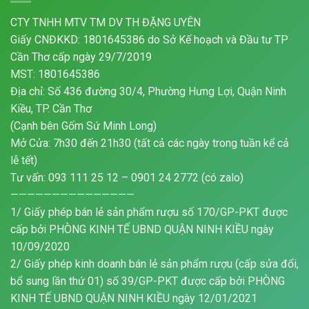
CTY TNHH MTV TM DV TH ĐẶNG UYÊN
Giấy CNĐKKD: 1801645386 do Sở Kế hoạch và Đầu tư TP
Cần Thơ cấp ngày 29/7/2019
MST: 1801645386
Địa chỉ: Số 436 đường 30/4, Phường Hưng Lợi, Quận Ninh
Kiều, TP. Cần Thơ
(Cạnh bên Gốm Sứ Minh Long)
Mở Cửa: 7h30 đến 21h30 (tất cả các ngày trong tuần kể cả
lễ tết)
Tư vấn: 093 111 25 12 – 0901 24 2772 (có zalo)
———————————————
1/ Giấy phép bán lẻ sản phẩm rượu số 170/GP-PKT được
cấp bởi PHÒNG KINH TẾ UBND QUẬN NINH KIỀU ngày
10/09/2020
2/ Giấy phép kinh doanh bán lẻ sản phẩm rượu (cấp sửa đổi,
bổ sung lần thứ 01) số 39/GP-PKT được cấp bởi PHÒNG
KINH TẾ UBND QUẬN NINH KIỀU ngày 12/01/2021