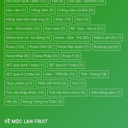
GIỎ/HỘP QUÀ TẶNG
(12)
Hạt
(9)
Hải sản - Sashimi
(19)
Hắc sâm
(1)
Hồng Sâm
(9)
Hồng sâm củ khô
(3)
Hồng sâm tẩm mật ong
(2)
Khác
(16)
Kẹo
(4)
Kẹo - Chocolate
(12)
Kẹo sâm
(3)
Mì - Gạo - Gia vị
(21)
Nhóm Kiot cũ - ko dùng
(4)
Nước - Sữa - Trà
(50)
Nấm Linh Chi
(1)
Rượu
(120)
Rượu Chile
(4)
Rượu Hàn Quốc
(1)
Rượu ký gửi
(6)
Rượu Nhật
(8)
Rượu Pháp
(3)
Rượu Ý
(6)
SET quà dưới 1 triệu
(1)
SET quà từ 1 triệu
(7)
SET quà từ 2 triệu
(4)
Sâm - TPBVSK
(72)
Thịt - Trứng
(18)
Thực phẩm
(27)
TRÁI CÂY KHÔ
(5)
Trà
(17)
Trái cây nhập khẩu
(14)
Trái cây theo mùa
(14)
Viên hồng sâm
(1)
Yến
(3)
Đông Trùng Hạ Thảo
(5)
VỀ MỘC LAN FRUIT