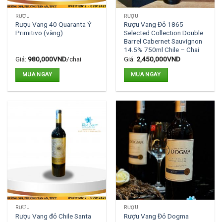
RƯỢU
RƯỢU
Rượu Vang 40 Quaranta Ý
Rượu Vang Đỏ 1865
Primitivo (vàng)
Selected Collection Double
Barrel Cabernet Sauvignon
14.5% 750ml Chile – Chai
Giá:
980,000
VND
/chai
Giá:
2,450,000
VND
MUA NGAY
MUA NGAY
RƯỢU
RƯỢU
Rượu Vang đỏ Chile Santa
Rượu Vang Đỏ Dogma