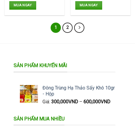
MUA NGAY
MUA NGAY
1
2
SẢN PHẨM KHUYẾN MÃI
Đông Trùng Hạ Thảo Sấy Khô 10gr
- Hộp
Giá:
300,000
VND
–
600,000
VND
SẢN PHẨM MUA NHIỀU