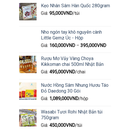
Kẹo Nhân Sâm Hàn Quốc 280gram
Giá:
95,000
VND
/túi
Nho ngón tay khô nguyên cành
Little Gemz Úc - Hộp
Giá:
160,000
VND
–
395,000
VND
Rượu Mơ Vảy Vàng Choya
Kikkoman chai 500ml Nhật Bản
Giá:
495,000
VND
/chai
Nước Hồng Sâm Nhung Hươu Táo
Đỏ Daedong 30 Gói
Giá:
1,089,000
VND
/hộp
Wasabi Tươi Rohi Nhật Bản túi
750gram
Giá:
450,000
VND
/túi