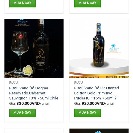
MUA NGAY
MUA NGAY
RƯỢU
RƯỢU
Rượu Vang Đỏ Dogma
Rượu Vang Đỏ R7 Limited
Reservado Cabernet
Edition Gold Primitivo
Sauvignon 13% 750ml Chile
Puglia IGP 15% 750ml Ý
Giá:
330,000
VND
/chai
Giá:
920,000
VND
/chai
MUA NGAY
MUA NGAY