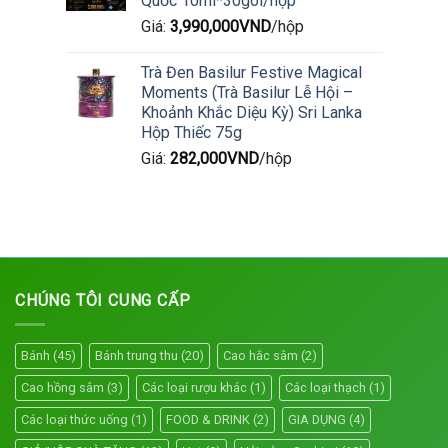
Quốc 10ml*30gói/hộp
Giá:
3,990,000
VND
/hộp
Trà Đen Basilur Festive Magical
Moments (Trà Basilur Lễ Hội –
Khoảnh Khắc Diệu Kỳ) Sri Lanka
Hộp Thiếc 75g
Giá:
282,000
VND
/hộp
CHÚNG TÔI CUNG CẤP
Bánh
(45)
Bánh trung thu
(20)
Cao hắc sâm
(2)
Cao hồng sâm
(3)
Các loại rượu khác
(1)
Các loại thạch
(1)
Các loại thức uống
(1)
FOOD & DRINK
(2)
GIA DỤNG
(4)