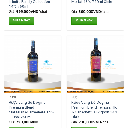
Infinito Family Collection
Merlot 13% 750ml Chile
14% 750ml
Giá:
999,000
VND
/chai
Giá:
360,000
VND
/chai
MUA NGAY
MUA NGAY
RƯỢU
RƯỢU
Rượu vang đỏ Dogma
Rượu Vang Đỏ Dogma
Premium Blend
Premium Blend Tempranillo
Marselan&Carmenere 14%
& Cabernet Sauvignon 14%
– Chai 750ml
Chile
Giá:
730,000
VND
Giá:
730,000
VND
/chai