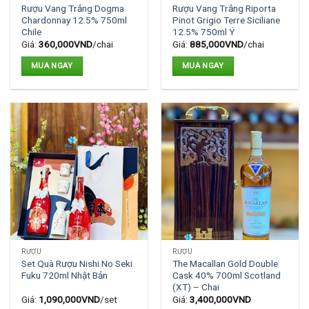
Rượu Vang Trắng Dogma
Rượu Vang Trắng Riporta
Chardonnay 12.5% 750ml
Pinot Grigio Terre Siciliane
Chile
12.5% 750ml Ý
Giá:
360,000
VND
/chai
Giá:
885,000
VND
/chai
MUA NGAY
MUA NGAY
RƯỢU
RƯỢU
Set Quà Rượu Nishi No Seki
The Macallan Gold Double
Fuku 720ml Nhật Bản
Cask 40% 700ml Scotland
(XT) – Chai
Giá:
1,090,000
VND
/set
Giá:
3,400,000
VND