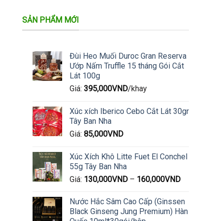
SẢN PHẨM MỚI
Đùi Heo Muối Duroc Gran Reserva
Ướp Nấm Truffle 15 tháng Gói Cắt
Lát 100g
Giá:
395,000
VND
/khay
Xúc xích Iberico Cebo Cắt Lát 30gr
Tây Ban Nha
Giá:
85,000
VND
Xúc Xích Khô Litte Fuet El Conchel
55g Tây Ban Nha
Giá:
130,000
VND
–
160,000
VND
Nước Hắc Sâm Cao Cấp (Ginssen
Black Ginseng Jung Premium) Hàn