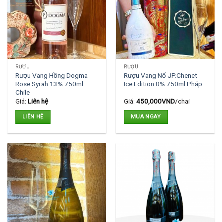
RƯỢU
RƯỢU
Rượu Vang Hồng Dogma
Rượu Vang Nổ JP.Chenet
Rose Syrah 13% 750ml
Ice Edition 0% 750ml Pháp
Chile
Giá:
Liên hệ
Giá:
450,000
VND
/chai
LIÊN HỆ
MUA NGAY