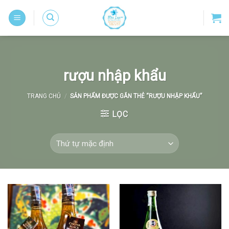
Skip
to
content
rượu nhập khẩu
TRANG CHỦ
/
SẢN PHẨM ĐƯỢC GẮN THẺ “RƯỢU NHẬP KHẨU”
LỌC