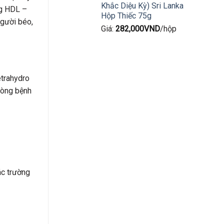
Khắc Diệu Kỳ) Sri Lanka
ng HDL –
Hộp Thiếc 75g
người béo,
Giá:
282,000
VND
/hộp
etrahydro
phòng bệnh
ác trường