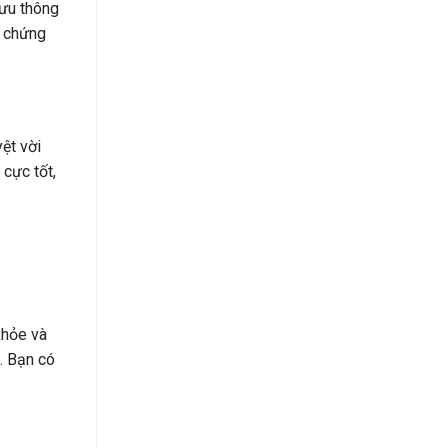
lưu thông
n chứng
ệt vời
cực tốt,
khỏe và
. Bạn có