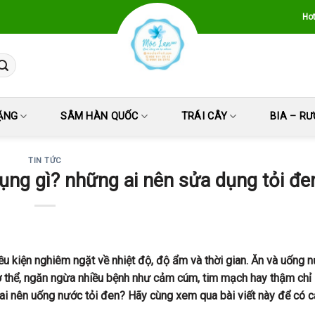
Hot
ẶNG
SÂM HÀN QUỐC
TRÁI CÂY
BIA – R
TIN TỨC
ụng gì? những ai nên sửa dụng tỏi đe
ều kiện nghiêm ngặt về nhiệt độ, độ ẩm và thời gian. Ăn và uống n
 thể, ngăn ngừa nhiều bệnh như cảm cúm, tim mạch hay thậm chỉ 
ai nên uống nước tỏi đen? Hãy cùng xem qua bài viết này để có câ