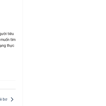
gười tiêu
 muốn tìm
dạng thực
ái bơ