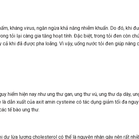
 nấm, kháng virus, ngăn ngừa khả năng nhiễm khuẩn. Do đó, khi đ
ong tỏi lại càng gia tăng hoạt tính. Đặc biệt, trong tỏi đen còn chứ
ay cả khi đã được pha loãng. Vì vậy, uống nước tỏi đen giúp nâng 
uy hiểm hiện nay như ung thư gan, ung thư vú, ung thư dạ dày, un
ne là dẫn xuất của axit amin cysteine có tác dụng giảm tối đa ngu
các tế bào ung thư.
khi dư lừa lượng cholesterol có thể là nguyên nhân gây nên rất nhi