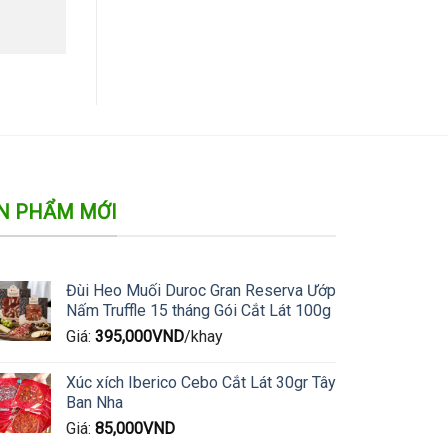
N PHẨM MỚI
Đùi Heo Muối Duroc Gran Reserva Ướp
Nấm Truffle 15 tháng Gói Cắt Lát 100g
Giá:
395,000
VND
/khay
Xúc xích Iberico Cebo Cắt Lát 30gr Tây
Ban Nha
Giá:
85,000
VND