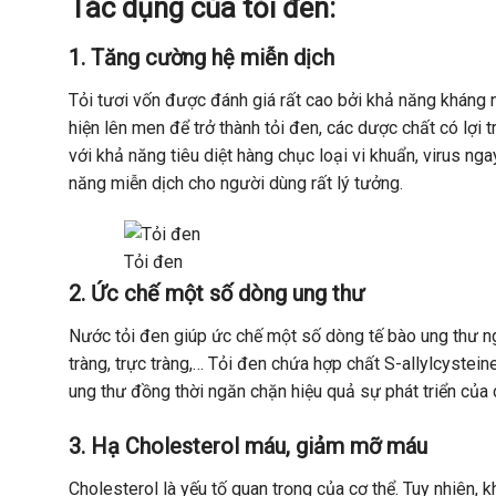
Tác dụng của tỏi đen:
1. Tăng cường hệ miễn dịch
Tỏi tươi vốn được đánh giá rất cao bởi khả năng kháng
hiện lên men để trở thành tỏi đen, các dược chất có lợi tr
với khả năng tiêu diệt hàng chục loại vi khuẩn, virus ng
năng miễn dịch cho người dùng rất lý tưởng.
Tỏi đen
2.
Ức chế một số dòng ung thư
Nước tỏi đen giúp ức chế một số dòng tế bào ung thư ng
tràng, trực tràng,… Tỏi đen chứa hợp chất S-allylcystei
ung thư đồng thời ngăn chặn hiệu quả sự phát triển của 
3.
Hạ Cholesterol máu, giảm mỡ máu
Cholesterol là yếu tố quan trọng của cơ thể. Tuy nhiên, 