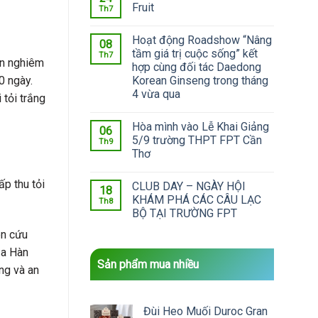
Fruit
Th7
Hoạt động Roadshow “Nâng
08
tầm giá trị cuộc sống” kết
Th7
iện nghiêm
hợp cùng đối tác Daedong
Korean Ginseng trong tháng
0 ngày.
4 vừa qua
 tỏi trắng
Hòa mình vào Lễ Khai Giảng
06
5/9 trường THPT FPT Cần
Th9
Thơ
ấp thu tỏi
CLUB DAY – NGÀY HỘI
18
KHÁM PHÁ CÁC CÂU LẠC
Th8
BỘ TẠI TRƯỜNG FPT
n cứu
ủa Hàn
Sản phẩm mua nhiều
ng và an
Đùi Heo Muối Duroc Gran