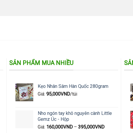
SẢN PHẨM MUA NHIỀU
SẢ
Kẹo Nhân Sâm Hàn Quốc 280gram
Giá:
95,000
VND
/túi
Nho ngón tay khô nguyên cành Little
Gemz Úc - Hộp
Giá:
160,000
VND
–
395,000
VND