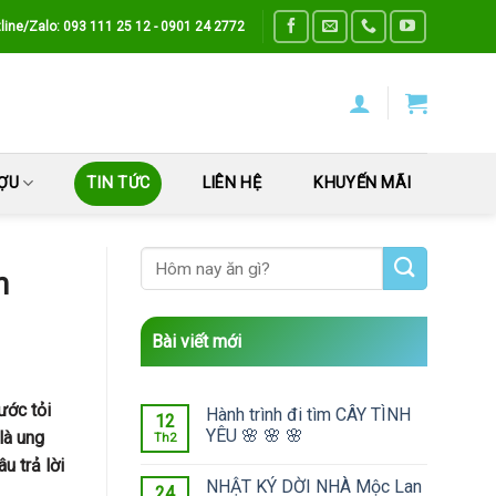
line/Zalo: 093 111 25 12 - 0901 24 2772
ƯỢU
TIN TỨC
LIÊN HỆ
KHUYẾN MÃI
n
Bài viết mới
ước tỏi
Hành trình đi tìm CÂY TÌNH
12
YÊU 🌸 🌸 🌸
là ung
Th2
u trả lời
NHẬT KÝ DỜI NHÀ Mộc Lan
24