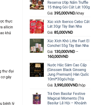
Reserva Ướp Nấm Truffle
15 tháng Gói Cắt Lát 100g
Giá:
395,000
VND
/khay
ược thực
Xúc xích Iberico Cebo Cắt
Lát 30gr Tây Ban Nha
a allicin
Giá:
85,000
VND
cao khả
Xúc Xích Khô Litte Fuet El
Conchel 55g Tây Ban Nha
Giá:
130,000
VND
–
160,000
VND
Nước Hắc Sâm Cao Cấp
(Ginssen Black Ginseng
g thư đại
Jung Premium) Hàn Quốc
y cơ gây
10ml*30gói/hộp
Giá:
3,990,000
VND
/hộp
Trà Đen Basilur Festive
Magical Moments (Trà
Basilur Lễ Hội – Khoảnh
ều bệnh lý