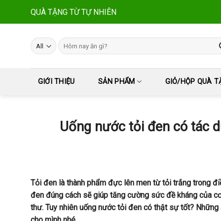
Skip
QUÀ TẶNG TỪ TỰ NHIÊN
to
content
Tìm
kiếm:
GIỚI THIỆU
SẢN PHẨM
GIỎ/HỘP QUÀ T
Uống nước tỏi đen có tác d
Tỏi đen là thành phẩm đực lên men từ tỏi trắng trong đi
đen đúng cách sẽ giúp tăng cường sức đề kháng của cơ
thư. Tuy nhiên uống nước tỏi đen có thật sự tốt? Những 
cho mình nhé.