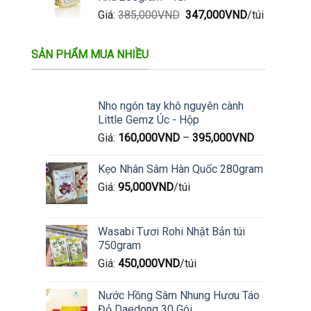
Giá
Giá
Giá:
385,000
VND
347,000
VND
/túi
gốc
hiện
là:
tại
SẢN PHẨM MUA NHIỀU
385,000VND.
là:
347,000VND.
Nho ngón tay khô nguyên cành
Little Gemz Úc - Hộp
Giá:
160,000
VND
–
395,000
VND
Kẹo Nhân Sâm Hàn Quốc 280gram
Giá:
95,000
VND
/túi
Wasabi Tươi Rohi Nhật Bản túi
750gram
Giá:
450,000
VND
/túi
Nước Hồng Sâm Nhung Hươu Táo
Đỏ Daedong 30 Gói