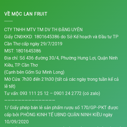
VỀ MỘC LAN FRUIT
CTY TNHH MTV TM DV TH ĐẶNG UYÊN
Giấy CNĐKKD: 1801645386 do Sở Kế hoạch và Đầu tư TP
Cần Thơ cấp ngày 29/7/2019
MST: 1801645386
Địa chỉ: Số 436 đường 30/4, Phường Hưng Lợi, Quận Ninh
Kiều, TP. Cần Thơ
(Cạnh bên Gốm Sứ Minh Long)
Mở Cửa: 7h30 đến 21h30 (tất cả các ngày trong tuần kể cả
lễ tết)
Tư vấn: 093 111 25 12 – 0901 24 2772 (có zalo)
———————————————
1/ Giấy phép bán lẻ sản phẩm rượu số 170/GP-PKT được
cấp bởi PHÒNG KINH TẾ UBND QUẬN NINH KIỀU ngày
10/09/2020