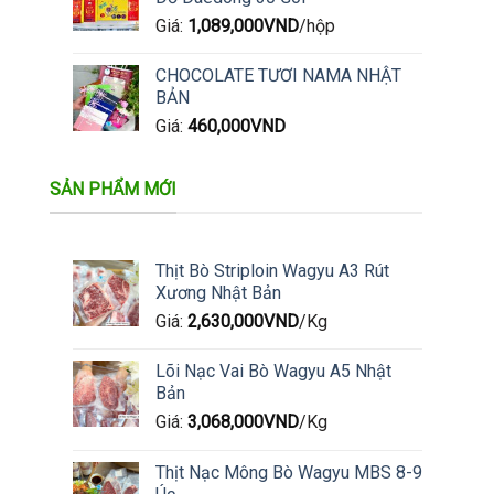
Giá:
1,089,000
VND
/hộp
CHOCOLATE TƯƠI NAMA NHẬT
BẢN
Giá:
460,000
VND
SẢN PHẨM MỚI
Thịt Bò Striploin Wagyu A3 Rút
Xương Nhật Bản
Giá:
2,630,000
VND
/Kg
Lõi Nạc Vai Bò Wagyu A5 Nhật
Bản
Giá:
3,068,000
VND
/Kg
Thịt Nạc Mông Bò Wagyu MBS 8-9