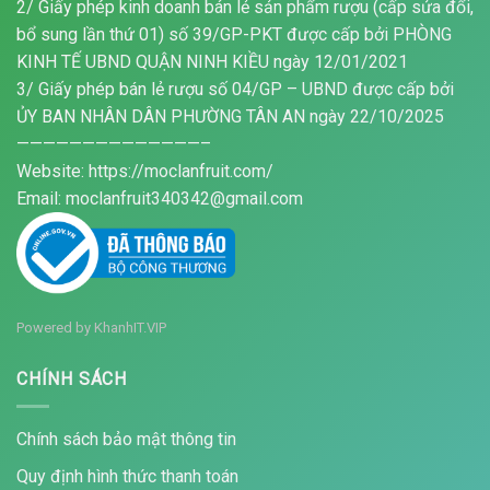
2/ Giấy phép kinh doanh bán lẻ sản phẩm rượu (cấp sửa đổi,
bổ sung lần thứ 01) số 39/GP-PKT được cấp bởi PHÒNG
KINH TẾ UBND QUẬN NINH KIỀU ngày 12/01/2021
3/ Giấy phép bán lẻ rượu số 04/GP – UBND được cấp bởi
ỦY BAN NHÂN DÂN PHƯỜNG TÂN AN ngày 22/10/2025
——————————————–
Website: https://moclanfruit.com/
Email: moclanfruit340342@gmail.com
Powered by
KhanhIT.VIP
CHÍNH SÁCH
Chính sách bảo mật thông tin
Quy định hình thức thanh toán