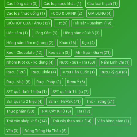
Cao hồng sâm
(3)
Các loại rượu khác
(1)
Các loại thạch
(1)
Các loại thức uống
(1)
FOOD & DRINK
(2)
GIA DỤNG
(4)
GIỎ/HỘP QUÀ TẶNG
(12)
Hạt
(9)
Hải sản - Sashimi
(19)
Hắc sâm
(1)
Hồng Sâm
(9)
Hồng sâm củ khô
(3)
Hồng sâm tẩm mật ong
(2)
Khác
(16)
Kẹo
(4)
Kẹo - Chocolate
(12)
Kẹo sâm
(3)
Mì - Gạo - Gia vị
(21)
Nhóm Kiot cũ - ko dùng
(4)
Nước - Sữa - Trà
(50)
Nấm Linh Chi
(1)
Rượu
(120)
Rượu Chile
(4)
Rượu Hàn Quốc
(1)
Rượu ký gửi
(6)
Rượu Nhật
(8)
Rượu Pháp
(3)
Rượu Ý
(6)
SET quà dưới 1 triệu
(1)
SET quà từ 1 triệu
(7)
SET quà từ 2 triệu
(4)
Sâm - TPBVSK
(71)
Thịt - Trứng
(21)
Thực phẩm
(30)
TRÁI CÂY KHÔ
(5)
Trà
(17)
Trái cây nhập khẩu
(14)
Trái cây theo mùa
(14)
Viên hồng sâm
(1)
Yến
(3)
Đông Trùng Hạ Thảo
(5)