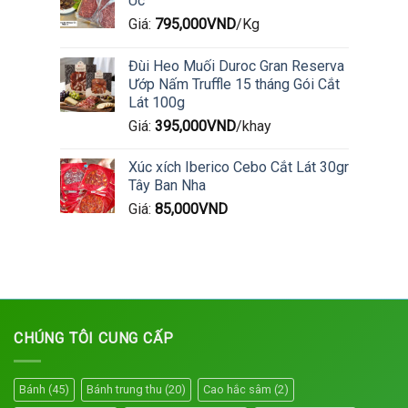
Úc
Giá:
795,000
VND
/Kg
Đùi Heo Muối Duroc Gran Reserva
Ướp Nấm Truffle 15 tháng Gói Cắt
Lát 100g
Giá:
395,000
VND
/khay
Xúc xích Iberico Cebo Cắt Lát 30gr
Tây Ban Nha
Giá:
85,000
VND
CHÚNG TÔI CUNG CẤP
Bánh
(45)
Bánh trung thu
(20)
Cao hắc sâm
(2)