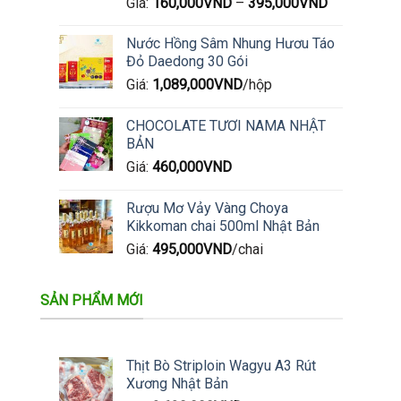
Giá:
160,000
VND
–
395,000
VND
Nước Hồng Sâm Nhung Hươu Táo
Đỏ Daedong 30 Gói
Giá:
1,089,000
VND
/hộp
CHOCOLATE TƯƠI NAMA NHẬT
BẢN
Giá:
460,000
VND
Rượu Mơ Vảy Vàng Choya
Kikkoman chai 500ml Nhật Bản
Giá:
495,000
VND
/chai
SẢN PHẨM MỚI
Thịt Bò Striploin Wagyu A3 Rút
Xương Nhật Bản