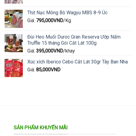
Thịt Nạc Mông Bò Wagyu MBS 8-9 Úc
Giá:
795,000
VND
/Kg
Đùi Heo Muối Duroc Gran Reserva Ướp Nấm
Truffle 15 tháng Gói Cắt Lát 100g
Giá:
395,000
VND
/khay
Xúc xích Iberico Cebo Cắt Lát 30gr Tây Ban Nha
Giá:
85,000
VND
SẢN PHẨM KHUYẾN MÃI