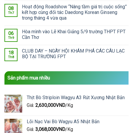
Hoạt động Roadshow “Nâng tầm giá trị cuộc sống”
08
kết hợp cùng đối tác Daedong Korean Ginseng
Th7
trong tháng 4 vừa qua
Hòa mình vào Lễ Khai Giảng 5/9 trường THPT FPT
06
Cần Thơ
Th9
CLUB DAY – NGÀY HỘI KHÁM PHÁ CÁC CÂU LẠC
18
BỘ TẠI TRƯỜNG FPT
Th8
Sản phẩm mua nhiều
Thịt Bò Striploin Wagyu A3 Rút Xương Nhật Bản
Giá:
2,630,000
VND
/Kg
Lõi Nạc Vai Bò Wagyu A5 Nhật Bản
Giá:
3,068,000
VND
/Kg