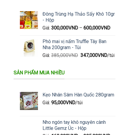
Đông Trùng Hạ Thảo Sấy Khô 10gr
- Hộp
Giá:
300,000
VND
–
600,000
VND
Phô mai vị nấm Truffle Tây Ban
Nha 200gram - Túi
Giá
Giá
Giá:
385,000
VND
347,000
VND
/túi
gốc
hiện
là:
tại
SẢN PHẨM MUA NHIỀU
385,000VND.
là:
347,000VND.
Kẹo Nhân Sâm Hàn Quốc 280gram
Giá:
95,000
VND
/túi
Nho ngón tay khô nguyên cành
Little Gemz Úc - Hộp