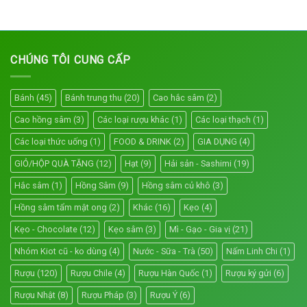
CHÚNG TÔI CUNG CẤP
Bánh
(45)
Bánh trung thu
(20)
Cao hắc sâm
(2)
Cao hồng sâm
(3)
Các loại rượu khác
(1)
Các loại thạch
(1)
Các loại thức uống
(1)
FOOD & DRINK
(2)
GIA DỤNG
(4)
GIỎ/HỘP QUÀ TẶNG
(12)
Hạt
(9)
Hải sản - Sashimi
(19)
Hắc sâm
(1)
Hồng Sâm
(9)
Hồng sâm củ khô
(3)
Hồng sâm tẩm mật ong
(2)
Khác
(16)
Kẹo
(4)
Kẹo - Chocolate
(12)
Kẹo sâm
(3)
Mì - Gạo - Gia vị
(21)
Nhóm Kiot cũ - ko dùng
(4)
Nước - Sữa - Trà
(50)
Nấm Linh Chi
(1)
Rượu
(120)
Rượu Chile
(4)
Rượu Hàn Quốc
(1)
Rượu ký gửi
(6)
Rượu Nhật
(8)
Rượu Pháp
(3)
Rượu Ý
(6)