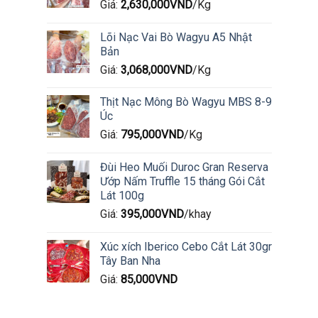
Giá:
2,630,000
VND
/Kg
Lõi Nạc Vai Bò Wagyu A5 Nhật
Bản
Giá:
3,068,000
VND
/Kg
Thịt Nạc Mông Bò Wagyu MBS 8-9
Úc
Giá:
795,000
VND
/Kg
Đùi Heo Muối Duroc Gran Reserva
Ướp Nấm Truffle 15 tháng Gói Cắt
Lát 100g
Giá:
395,000
VND
/khay
Xúc xích Iberico Cebo Cắt Lát 30gr
Tây Ban Nha
Giá:
85,000
VND