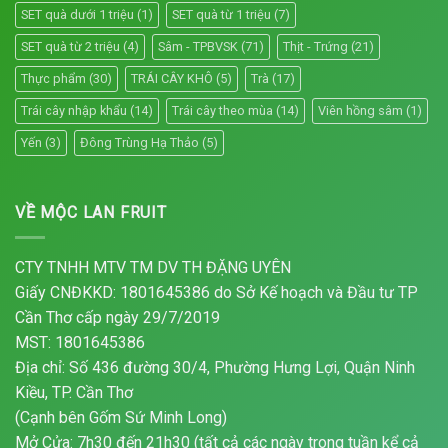
SET quà dưới 1 triệu
(1)
SET quà từ 1 triệu
(7)
SET quà từ 2 triệu
(4)
Sâm - TPBVSK
(71)
Thịt - Trứng
(21)
Thực phẩm
(30)
TRÁI CÂY KHÔ
(5)
Trà
(17)
Trái cây nhập khẩu
(14)
Trái cây theo mùa
(14)
Viên hồng sâm
(1)
Yến
(3)
Đông Trùng Hạ Thảo
(5)
VỀ MỘC LAN FRUIT
CTY TNHH MTV TM DV TH ĐẶNG UYÊN
Giấy CNĐKKD: 1801645386 do Sở Kế hoạch và Đầu tư TP
Cần Thơ cấp ngày 29/7/2019
MST: 1801645386
Địa chỉ: Số 436 đường 30/4, Phường Hưng Lợi, Quận Ninh
Kiều, TP. Cần Thơ
(Cạnh bên Gốm Sứ Minh Long)
Mở Cửa: 7h30 đến 21h30 (tất cả các ngày trong tuần kể cả