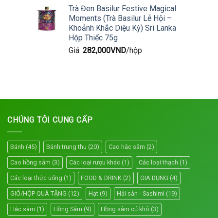
Trà Đen Basilur Festive Magical
Moments (Trà Basilur Lễ Hội –
Khoảnh Khắc Diệu Kỳ) Sri Lanka
Hộp Thiếc 75g
Giá:
282,000
VND
/hộp
CHÚNG TÔI CUNG CẤP
Bánh
(45)
Bánh trung thu
(20)
Cao hắc sâm
(2)
Cao hồng sâm
(3)
Các loại rượu khác
(1)
Các loại thạch
(1)
Các loại thức uống
(1)
FOOD & DRINK
(2)
GIA DỤNG
(4)
GIỎ/HỘP QUÀ TẶNG
(12)
Hạt
(9)
Hải sản - Sashimi
(19)
Hắc sâm
(1)
Hồng Sâm
(9)
Hồng sâm củ khô
(3)