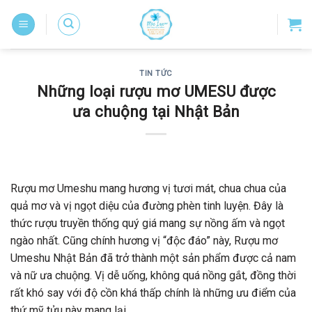
Skip
to
content
TIN TỨC
Những loại rượu mơ UMESU được
ưa chuộng tại Nhật Bản
Rượu mơ Umeshu mang hương vị tươi mát, chua chua của
quả mơ và vị ngọt diệu của đường phèn tinh luyện. Đây là
thức rượu truyền thống quý giá mang sự nồng ấm và ngọt
ngào nhất. Cũng chính hương vị “độc đáo” này, Rượu mơ
Umeshu Nhật Bản đã trở thành một sản phẩm được cả nam
và nữ ưa chuộng. Vị dễ uống, không quá nồng gắt, đồng thời
rất khó say với độ cồn khá thấp chính là những ưu điểm của
thứ mỹ tửu này mang lại.