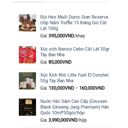
Đùi Heo Muối Duroc Gran Reserva
Ướp Nấm Truffle 15 tháng Gói Cắt
Lát 100g
Giá:
395,000
VND
/khay
Xúc xích Iberico Cebo Cắt Lát 30gr
Tây Ban Nha
Giá:
85,000
VND
Xúc Xích Khô Litte Fuet El Conchel
55g Tây Ban Nha
Giá:
130,000
VND
–
160,000
VND
Nước Hắc Sâm Cao Cấp (Ginssen
Black Ginseng Jung Premium) Hàn
Quốc 10ml*30gói/hộp
Giá:
3,990,000
VND
/hộp