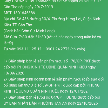
Giấy CNĐKKD: 1801645386 do Sở Kế hoạch và Đầu tư TP
Cần Thơ cấp ngày 29/7/2019
MST: 1801645386
Địa chỉ: Số 436 đường 30/4, Phường Hưng Lợi, Quận Ninh
Kiều, TP. Cần Thơ
(Cạnh bên Gốm Sứ Minh Long)
Mở Cửa: 7h30 đến 21h30 (tất cả các ngày trong tuần kể cả
lễ tết)
Tư vấn: 093 111 25 12 – 0901 24 2772 (có zalo)
———————————————
1/ Giấy phép bán lẻ sản phẩm rượu số 170/GP-PKT được
cấp bởi PHÒNG KINH TẾ UBND QUẬN NINH KIỀU ngày
10/09/2020
2/ Giấy phép kinh doanh bán lẻ sản phẩm rượu (cấp sửa đổi,
bổ sung lần thứ 01) số 39/GP-PKT được cấp bởi PHÒNG
KINH TẾ UBND QUẬN NINH KIỀU ngày 12/01/2021
3/ Giấy phép bán lẻ rượu số 04/GP – UBND được cấp bởi
ỦY BAN NHÂN DÂN PHƯỜNG TÂN AN ngày 22/10/2025