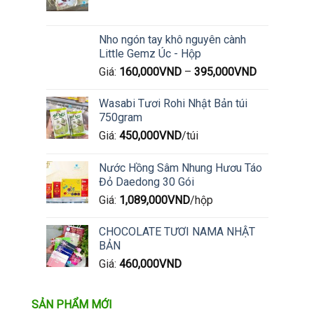
Nho ngón tay khô nguyên cành
Little Gemz Úc - Hộp
Giá:
160,000
VND
–
395,000
VND
Wasabi Tươi Rohi Nhật Bản túi
750gram
Giá:
450,000
VND
/túi
Nước Hồng Sâm Nhung Hươu Táo
Đỏ Daedong 30 Gói
Giá:
1,089,000
VND
/hộp
CHOCOLATE TƯƠI NAMA NHẬT
BẢN
Giá:
460,000
VND
SẢN PHẨM MỚI