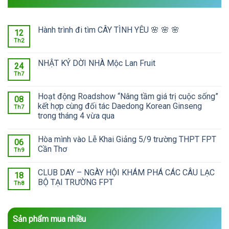
Hành trình đi tìm CÂY TÌNH YÊU 🌸 🌸 🌸
12
Th2
NHẬT KÝ DỜI NHÀ Mộc Lan Fruit
24
Th7
Hoạt động Roadshow “Nâng tầm giá trị cuộc sống”
08
kết hợp cùng đối tác Daedong Korean Ginseng
Th7
trong tháng 4 vừa qua
Hòa mình vào Lễ Khai Giảng 5/9 trường THPT FPT
06
Cần Thơ
Th9
CLUB DAY – NGÀY HỘI KHÁM PHÁ CÁC CÂU LẠC
18
BỘ TẠI TRƯỜNG FPT
Th8
Sản phẩm mua nhiều