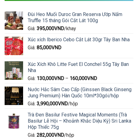
Đùi Heo Muối Duroc Gran Reserva Ướp Nấm
Truffle 15 tháng Gói Cắt Lát 100g
Giá:
395,000
VND
/khay
Xúc xích Iberico Cebo Cắt Lát 30gr Tây Ban Nha
Giá:
85,000
VND
Xúc Xích Khô Litte Fuet El Conchel 55g Tây Ban
Nha
Giá:
130,000
VND
–
160,000
VND
Nước Hắc Sâm Cao Cấp (Ginssen Black Ginseng
Jung Premium) Hàn Quốc 10ml*30gói/hộp
Giá:
3,990,000
VND
/hộp
Trà Đen Basilur Festive Magical Moments (Trà
Basilur Lễ Hội – Khoảnh Khắc Diệu Kỳ) Sri Lanka
Hộp Thiếc 75g
Giá:
282,000
VND
/hộp