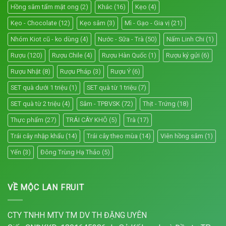
Hồng sâm tẩm mật ong
(2)
Khác
(16)
Kẹo
(4)
Kẹo - Chocolate
(12)
Kẹo sâm
(3)
Mì - Gạo - Gia vị
(21)
Nhóm Kiot cũ - ko dùng
(4)
Nước - Sữa - Trà
(50)
Nấm Linh Chi
(1)
Rượu
(120)
Rượu Chile
(4)
Rượu Hàn Quốc
(1)
Rượu ký gửi
(6)
Rượu Nhật
(8)
Rượu Pháp
(3)
Rượu Ý
(6)
SET quà dưới 1 triệu
(1)
SET quà từ 1 triệu
(7)
SET quà từ 2 triệu
(4)
Sâm - TPBVSK
(72)
Thịt - Trứng
(18)
Thực phẩm
(27)
TRÁI CÂY KHÔ
(5)
Trà
(17)
Trái cây nhập khẩu
(14)
Trái cây theo mùa
(14)
Viên hồng sâm
(1)
Yến
(3)
Đông Trùng Hạ Thảo
(5)
VỀ MỘC LAN FRUIT
CTY TNHH MTV TM DV TH ĐẶNG UYÊN