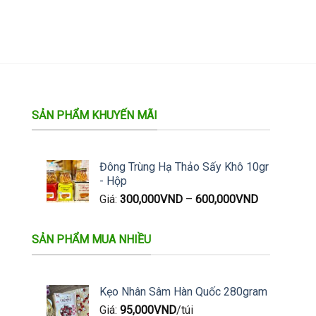
SẢN PHẨM KHUYẾN MÃI
Đông Trùng Hạ Thảo Sấy Khô 10gr
- Hộp
Giá:
300,000
VND
–
600,000
VND
SẢN PHẨM MUA NHIỀU
Kẹo Nhân Sâm Hàn Quốc 280gram
Giá:
95,000
VND
/túi