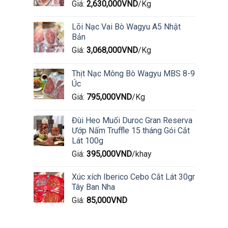
Giá:
2,630,000
VND
/Kg
Lõi Nạc Vai Bò Wagyu A5 Nhật
Bản
Giá:
3,068,000
VND
/Kg
Thịt Nạc Mông Bò Wagyu MBS 8-9
Úc
Giá:
795,000
VND
/Kg
Đùi Heo Muối Duroc Gran Reserva
Ướp Nấm Truffle 15 tháng Gói Cắt
Lát 100g
Giá:
395,000
VND
/khay
Xúc xích Iberico Cebo Cắt Lát 30gr
Tây Ban Nha
Giá:
85,000
VND