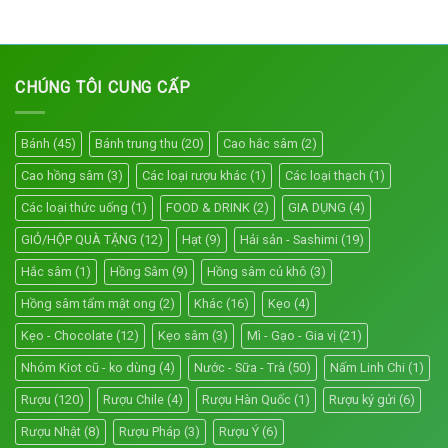
CHÚNG TÔI CUNG CẤP
Bánh
(45)
Bánh trung thu
(20)
Cao hắc sâm
(2)
Cao hồng sâm
(3)
Các loại rượu khác
(1)
Các loại thạch
(1)
Các loại thức uống
(1)
FOOD & DRINK
(2)
GIA DỤNG
(4)
GIỎ/HỘP QUÀ TẶNG
(12)
Hạt
(9)
Hải sản - Sashimi
(19)
Hắc sâm
(1)
Hồng Sâm
(9)
Hồng sâm củ khô
(3)
Hồng sâm tẩm mật ong
(2)
Khác
(16)
Kẹo
(4)
Kẹo - Chocolate
(12)
Kẹo sâm
(3)
Mì - Gạo - Gia vị
(21)
Nhóm Kiot cũ - ko dùng
(4)
Nước - Sữa - Trà
(50)
Nấm Linh Chi
(1)
Rượu
(120)
Rượu Chile
(4)
Rượu Hàn Quốc
(1)
Rượu ký gửi
(6)
Rượu Nhật
(8)
Rượu Pháp
(3)
Rượu Ý
(6)