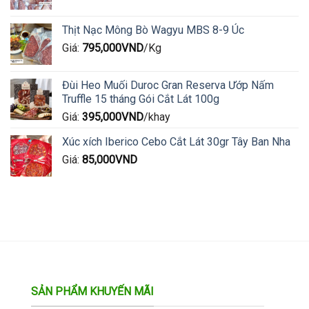
Thịt Nạc Mông Bò Wagyu MBS 8-9 Úc
Giá:
795,000
VND
/Kg
Đùi Heo Muối Duroc Gran Reserva Ướp Nấm
Truffle 15 tháng Gói Cắt Lát 100g
Giá:
395,000
VND
/khay
Xúc xích Iberico Cebo Cắt Lát 30gr Tây Ban Nha
Giá:
85,000
VND
SẢN PHẨM KHUYẾN MÃI