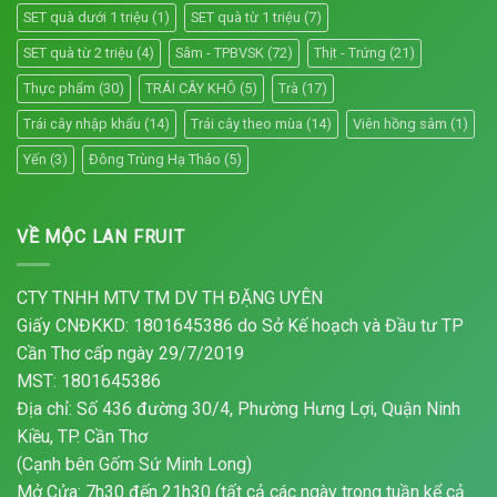
SET quà dưới 1 triệu
(1)
SET quà từ 1 triệu
(7)
SET quà từ 2 triệu
(4)
Sâm - TPBVSK
(72)
Thịt - Trứng
(21)
Thực phẩm
(30)
TRÁI CÂY KHÔ
(5)
Trà
(17)
Trái cây nhập khẩu
(14)
Trái cây theo mùa
(14)
Viên hồng sâm
(1)
Yến
(3)
Đông Trùng Hạ Thảo
(5)
VỀ MỘC LAN FRUIT
CTY TNHH MTV TM DV TH ĐẶNG UYÊN
Giấy CNĐKKD: 1801645386 do Sở Kế hoạch và Đầu tư TP
Cần Thơ cấp ngày 29/7/2019
MST: 1801645386
Địa chỉ: Số 436 đường 30/4, Phường Hưng Lợi, Quận Ninh
Kiều, TP. Cần Thơ
(Cạnh bên Gốm Sứ Minh Long)
Mở Cửa: 7h30 đến 21h30 (tất cả các ngày trong tuần kể cả