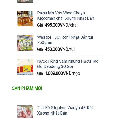
Rượu Mơ Vảy Vàng Choya
Kikkoman chai 500ml Nhật Bản
Giá:
495,000
VND
/chai
Wasabi Tươi Rohi Nhật Bản túi
750gram
Giá:
450,000
VND
/túi
Nước Hồng Sâm Nhung Hươu Táo
Đỏ Daedong 30 Gói
Giá:
1,089,000
VND
/hộp
SẢN PHẨM MỚI
Thịt Bò Striploin Wagyu A3 Rút
Xương Nhật Bản