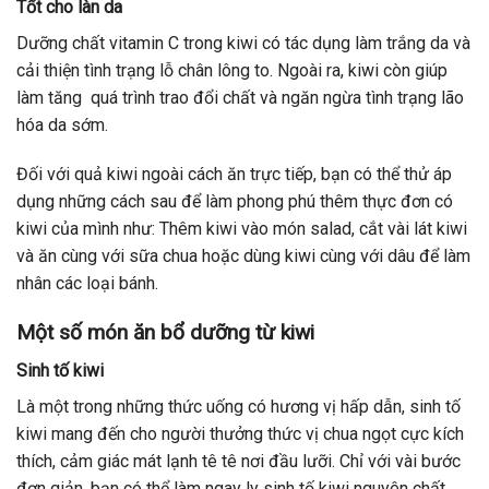
Tốt cho làn da
Dưỡng chất vitamin C trong kiwi có tác dụng làm trắng da và
cải thiện tình trạng lỗ chân lông to. Ngoài ra, kiwi còn giúp
làm tăng quá trình trao đổi chất và ngăn ngừa tình trạng lão
hóa da sớm.
Đối với quả kiwi ngoài cách ăn trực tiếp, bạn có thể thử áp
dụng những cách sau để làm phong phú thêm thực đơn có
kiwi của mình như: Thêm kiwi vào món salad, cắt vài lát kiwi
và ăn cùng với sữa chua hoặc dùng kiwi cùng với dâu để làm
nhân các loại bánh.
Một số món ăn bổ dưỡng từ kiwi
Sinh tố kiwi
Là một trong những thức uống có hương vị hấp dẫn, sinh tố
kiwi mang đến cho người thưởng thức vị chua ngọt cực kích
thích, cảm giác mát lạnh tê tê nơi đầu lưỡi. Chỉ với vài bước
đơn giản, bạn có thể làm ngay ly sinh tố kiwi nguyên chất,