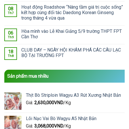
Hoạt động Roadshow “Nâng tầm giá trị cuộc sống”
08
kết hợp cùng đối tác Daedong Korean Ginseng
Th7
trong tháng 4 vừa qua
Hòa mình vào Lễ Khai Giảng 5/9 trường THPT FPT
06
Cần Thơ
Th9
CLUB DAY – NGÀY HỘI KHÁM PHÁ CÁC CÂU LẠC
18
BỘ TẠI TRƯỜNG FPT
Th8
Sản phẩm mua nhiều
Thịt Bò Striploin Wagyu A3 Rút Xương Nhật Bản
Giá:
2,630,000
VND
/Kg
Lõi Nạc Vai Bò Wagyu A5 Nhật Bản
Giá:
3,068,000
VND
/Kg