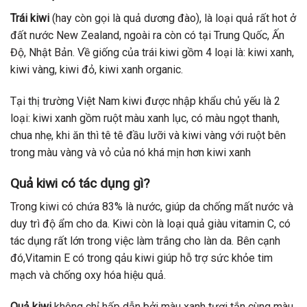
Trái kiwi
(hay còn gọi là quả dương đào), là loại quả rất hot ở
đất nước New Zealand, ngoài ra còn có tại Trung Quốc, Ấn
Độ, Nhật Bản. Về giống của trái kiwi gồm 4 loại là: kiwi xanh,
kiwi vàng, kiwi đỏ, kiwi xanh organic.
Tại thị trường Việt Nam kiwi được nhập khẩu chủ yếu là 2
loại: kiwi xanh gồm ruột màu xanh lục, có màu ngọt thanh,
chua nhẹ, khi ăn thì tê tê đầu lưỡi và kiwi vàng với ruột bên
trong màu vàng và vỏ của nó khá mịn hơn kiwi xanh
Quả kiwi có tác dụng gì?
Trong kiwi có chứa 83% là nước, giúp da chống mất nước và
duy trì độ ẩm cho da. Kiwi còn là loại quả giàu vitamin C, có
tác dụng rất lớn trong việc làm trắng cho làn da. Bên cạnh
đó,Vitamin E có trong qảu kiwi giúp hỗ trợ sức khỏe tim
mạch và chống oxy hóa hiệu quả.
Quả kiwi
không chỉ hấp dẫn bởi màu xanh tươi tắn cùng màu