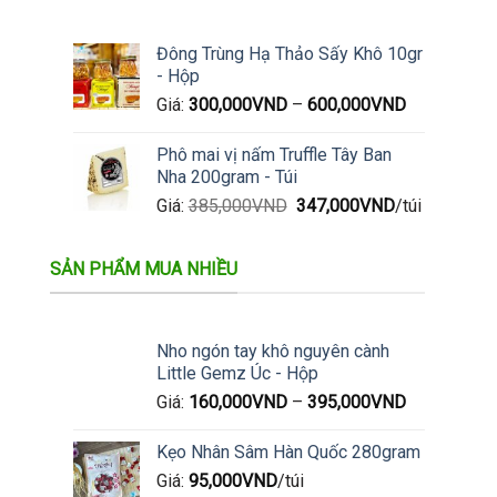
Đông Trùng Hạ Thảo Sấy Khô 10gr
- Hộp
Giá:
300,000
VND
–
600,000
VND
Phô mai vị nấm Truffle Tây Ban
Nha 200gram - Túi
Giá
Giá
Giá:
385,000
VND
347,000
VND
/túi
gốc
hiện
là:
tại
SẢN PHẨM MUA NHIỀU
385,000VND.
là:
347,000VND.
Nho ngón tay khô nguyên cành
Little Gemz Úc - Hộp
Giá:
160,000
VND
–
395,000
VND
Kẹo Nhân Sâm Hàn Quốc 280gram
Giá:
95,000
VND
/túi