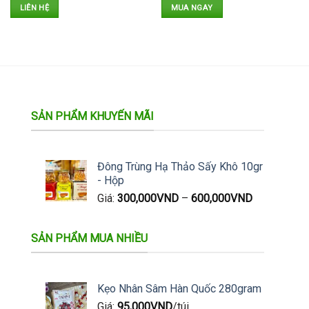
LIÊN HỆ
MUA NGAY
SẢN PHẨM KHUYẾN MÃI
Đông Trùng Hạ Thảo Sấy Khô 10gr
- Hộp
Giá:
300,000
VND
–
600,000
VND
SẢN PHẨM MUA NHIỀU
Kẹo Nhân Sâm Hàn Quốc 280gram
Giá:
95,000
VND
/túi