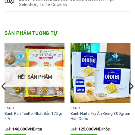
LOẠI
Selection, Torte Cookies
SẢN PHẨM TƯƠNG TỰ
HẾT SẢN PHẨM
BÁNH
BÁNH
Bánh Rán TenKei Nhật Bản 175gr
Bánh Haitai Ivy Ăn Kiêng 309gram
4 Vị
Hàn Quốc
Giá:
140,000
VND
/túi
Giá:
125,000
VND
/hộp