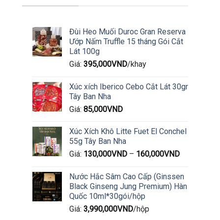
Đùi Heo Muối Duroc Gran Reserva
Ướp Nấm Truffle 15 tháng Gói Cắt
Lát 100g
Giá:
395,000
VND
/khay
Xúc xích Iberico Cebo Cắt Lát 30gr
Tây Ban Nha
Giá:
85,000
VND
Xúc Xích Khô Litte Fuet El Conchel
55g Tây Ban Nha
Giá:
130,000
VND
–
160,000
VND
Nước Hắc Sâm Cao Cấp (Ginssen
Black Ginseng Jung Premium) Hàn
Quốc 10ml*30gói/hộp
Giá:
3,990,000
VND
/hộp