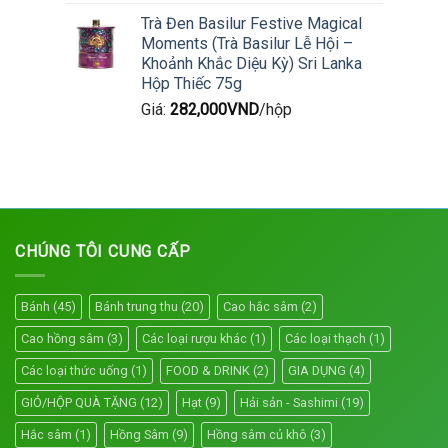
Trà Đen Basilur Festive Magical
Moments (Trà Basilur Lễ Hội –
Khoảnh Khắc Diệu Kỳ) Sri Lanka
Hộp Thiếc 75g
Giá:
282,000
VND
/hộp
CHÚNG TÔI CUNG CẤP
Bánh
(45)
Bánh trung thu
(20)
Cao hắc sâm
(2)
Cao hồng sâm
(3)
Các loại rượu khác
(1)
Các loại thạch
(1)
Các loại thức uống
(1)
FOOD & DRINK
(2)
GIA DỤNG
(4)
GIỎ/HỘP QUÀ TẶNG
(12)
Hạt
(9)
Hải sản - Sashimi
(19)
Hắc sâm
(1)
Hồng Sâm
(9)
Hồng sâm củ khô
(3)