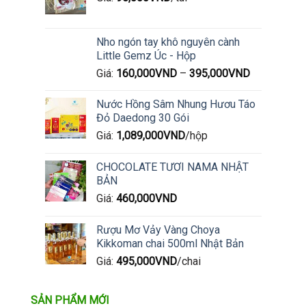
Nho ngón tay khô nguyên cành
Little Gemz Úc - Hộp
Giá:
160,000
VND
–
395,000
VND
Nước Hồng Sâm Nhung Hươu Táo
Đỏ Daedong 30 Gói
Giá:
1,089,000
VND
/hộp
CHOCOLATE TƯƠI NAMA NHẬT
BẢN
Giá:
460,000
VND
Rượu Mơ Vảy Vàng Choya
Kikkoman chai 500ml Nhật Bản
Giá:
495,000
VND
/chai
SẢN PHẨM MỚI