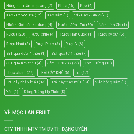
Hồng sâm tẩm mật ong
(2)
Khác
(16)
Kẹo
(4)
Kẹo - Chocolate
(12)
Kẹo sâm
(3)
Mì - Gạo - Gia vị
(21)
Nhóm Kiot cũ - ko dùng
(4)
Nước - Sữa - Trà
(50)
Nấm Linh Chi
(1)
Rượu
(120)
Rượu Chile
(4)
Rượu Hàn Quốc
(1)
Rượu ký gửi
(6)
Rượu Nhật
(8)
Rượu Pháp
(3)
Rượu Ý
(6)
SET quà dưới 1 triệu
(1)
SET quà từ 1 triệu
(7)
SET quà từ 2 triệu
(4)
Sâm - TPBVSK
(72)
Thịt - Trứng
(18)
Thực phẩm
(27)
TRÁI CÂY KHÔ
(5)
Trà
(17)
Trái cây nhập khẩu
(14)
Trái cây theo mùa
(14)
Viên hồng sâm
(1)
Yến
(3)
Đông Trùng Hạ Thảo
(5)
VỀ MỘC LAN FRUIT
CTY TNHH MTV TM DV TH ĐẶNG UYÊN