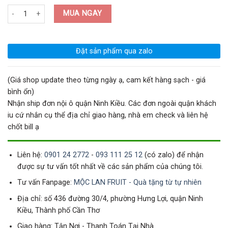
Bánh quy Bourbon Nhật Bản - hộp số lượng
MUA NGAY
Đặt sản phẩm qua zalo
(Giá shop update theo từng ngày ạ, cam kết hàng sạch - giá
bình ổn)
Nhận ship đơn nội ô quận Ninh Kiều. Các đơn ngoài quận khách
iu cứ nhắn cụ thể địa chỉ giao hàng, nhà em check và liên hệ
chốt bill ạ
Liên hệ:
0901 24 2772
-
093 111 25 12
(có zalo) để nhận
được sự tư vấn tốt nhất về các sản phẩm của chúng tôi.
Tư vấn Fanpage:
MỘC LAN FRUIT - Quà tặng từ tự nhiên
Địa chỉ: số 436 đường 30/4, phường Hưng Lợi, quận Ninh
Kiều, Thành phố Cần Thơ
Giao hàng: Tận Nơi - Thanh Toán Tại Nhà