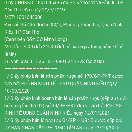
Giấy CNĐKKD: 1801645386 do Sở Kế hoạch và Đầu tư TP
Cần Thơ cấp ngày 29/7/2019
MST: 1801645386
Địa chỉ: Số 436 đường 30/4, Phường Hưng Lợi, Quận Ninh
Kiều, TP. Cần Thơ
(Cạnh bên Gốm Sứ Minh Long)
Mở Cửa: 7h30 đến 21h30 (tất cả các ngày trong tuần kể cả
lễ tết)
Tư vấn: 093 111 25 12 – 0901 24 2772 (có zalo)
———————————————
1/ Giấy phép bán lẻ sản phẩm rượu số 170/GP-PKT được
cấp bởi PHÒNG KINH TẾ UBND QUẬN NINH KIỀU ngày
10/09/2020
2/ Giấy phép kinh doanh bán lẻ sản phẩm rượu (cấp sửa đổi,
bổ sung lần thứ 01) số 39/GP-PKT được cấp bởi PHÒNG
KINH TẾ UBND QUẬN NINH KIỀU ngày 12/01/2021
3/ Giấy phép bán lẻ rượu số 04/GP – UBND được cấp bởi
ỦY BAN NHÂN DÂN PHƯỜNG TÂN AN ngày 22/10/2025