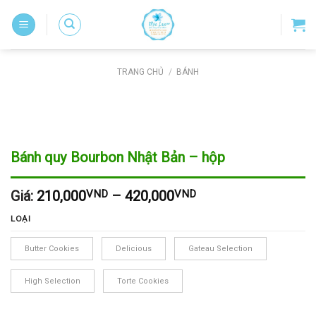
Skip
to
content
TRANG CHỦ
/
BÁNH
Bánh quy Bourbon Nhật Bản – hộp
Giá:
210,000
VND
–
420,000
VND
LOẠI
Butter Cookies
Delicious
Gateau Selection
High Selection
Torte Cookies