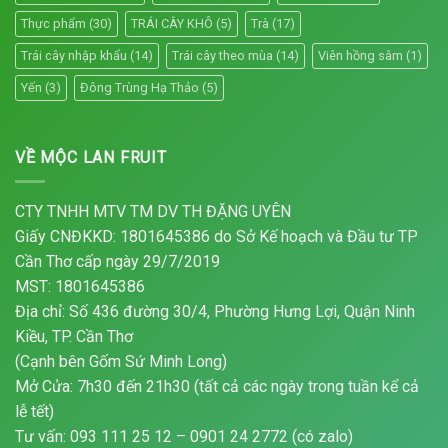
Thực phẩm
(30)
TRÁI CÂY KHÔ
(5)
Trà
(17)
Trái cây nhập khẩu
(14)
Trái cây theo mùa
(14)
Viên hồng sâm
(1)
Yến
(3)
Đông Trùng Hạ Thảo
(5)
VỀ MỘC LAN FRUIT
CTY TNHH MTV TM DV TH ĐẶNG UYÊN
Giấy CNĐKKD: 1801645386 do Sở Kế hoạch và Đầu tư TP
Cần Thơ cấp ngày 29/7/2019
MST: 1801645386
Địa chỉ: Số 436 đường 30/4, Phường Hưng Lợi, Quận Ninh
Kiều, TP. Cần Thơ
(Cạnh bên Gốm Sứ Minh Long)
Mở Cửa: 7h30 đến 21h30 (tất cả các ngày trong tuần kể cả
lễ tết)
Tư vấn: 093 111 25 12 – 0901 24 2772 (có zalo)