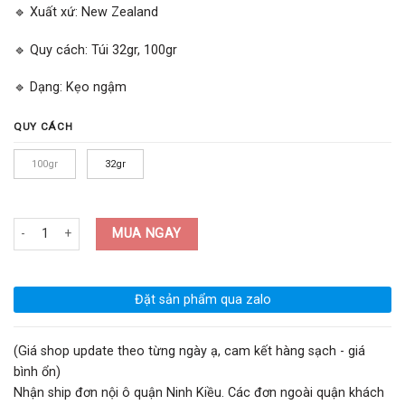
🔹 Xuất xứ: New Zealand
🔹 Quy cách: Túi 32gr, 100gr
🔹 Dạng: Kẹo ngậm
QUY CÁCH
100gr
32gr
Kẹo Ngậm Mật Ong Hữu Cơ Manuka New Zeland MGO 550+ số lượng
MUA NGAY
Đặt sản phẩm qua zalo
(Giá shop update theo từng ngày ạ, cam kết hàng sạch - giá
bình ổn)
Nhận ship đơn nội ô quận Ninh Kiều. Các đơn ngoài quận khách