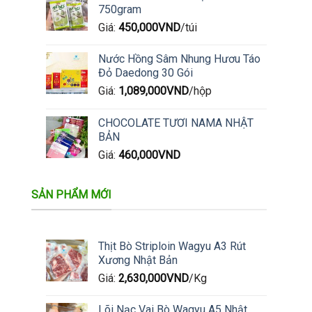
750gram
Giá:
450,000
VND
/túi
Nước Hồng Sâm Nhung Hươu Táo
Đỏ Daedong 30 Gói
Giá:
1,089,000
VND
/hộp
CHOCOLATE TƯƠI NAMA NHẬT
BẢN
Giá:
460,000
VND
SẢN PHẨM MỚI
Thịt Bò Striploin Wagyu A3 Rút
Xương Nhật Bản
Giá:
2,630,000
VND
/Kg
Lõi Nạc Vai Bò Wagyu A5 Nhật