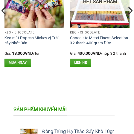
HẾT SẢN PHẨM
KẸO - CHOCOLATE
KẸO - CHOCOLATE
Kẹo mút Popcan Mickey vị Trái
Chocolate Merci Finest Selection
cây Nhật Bản
32 thanh 400gram Đức
Giá:
18,000
VND
/túi
Giá:
430,000
VND
/hộp 32 thanh
MUA NGAY
LIÊN HỆ
SẢN PHẨM KHUYẾN MÃI
Đông Trùng Hạ Thảo Sấy Khô 10gr