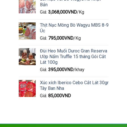
Bản
Giá:
3,068,000
VND
/Kg
Thịt Nạc Mông Bò Wagyu MBS 8-9
Úc
Giá:
795,000
VND
/Kg
Đùi Heo Muối Duroc Gran Reserva
Ướp Nấm Truffle 15 tháng Gói Cắt
Lát 100g
Giá:
395,000
VND
/khay
Xúc xích Iberico Cebo Cắt Lát 30gr
Tây Ban Nha
Giá:
85,000
VND