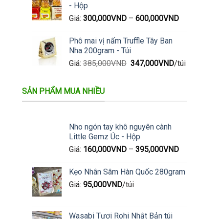
- Hộp
Giá:
300,000
VND
–
600,000
VND
Phô mai vị nấm Truffle Tây Ban
Nha 200gram - Túi
Giá
Giá
Giá:
385,000
VND
347,000
VND
/túi
gốc
hiện
là:
tại
SẢN PHẨM MUA NHIỀU
385,000VND.
là:
347,000VND.
Nho ngón tay khô nguyên cành
Little Gemz Úc - Hộp
Giá:
160,000
VND
–
395,000
VND
Kẹo Nhân Sâm Hàn Quốc 280gram
Giá:
95,000
VND
/túi
Wasabi Tươi Rohi Nhật Bản túi