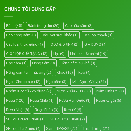
CHÚNG TÔI CUNG CẤP
Bánh
(45)
Bánh trung thu
(20)
Cao hắc sâm
(2)
Cao hồng sâm
(3)
Các loại rượu khác
(1)
Các loại thạch
(1)
Các loại thức uống
(1)
FOOD & DRINK
(2)
GIA DỤNG
(4)
GIỎ/HỘP QUÀ TẶNG
(12)
Hạt
(9)
Hải sản - Sashimi
(19)
Hắc sâm
(1)
Hồng Sâm
(9)
Hồng sâm củ khô
(3)
Hồng sâm tẩm mật ong
(2)
Khác
(16)
Kẹo
(4)
Kẹo - Chocolate
(12)
Kẹo sâm
(3)
Mì - Gạo - Gia vị
(21)
Nhóm Kiot cũ - ko dùng
(4)
Nước - Sữa - Trà
(50)
Nấm Linh Chi
(1)
Rượu
(120)
Rượu Chile
(4)
Rượu Hàn Quốc
(1)
Rượu ký gửi
(6)
Rượu Nhật
(8)
Rượu Pháp
(3)
Rượu Ý
(6)
SET quà dưới 1 triệu
(1)
SET quà từ 1 triệu
(7)
SET quà từ 2 triệu
(4)
Sâm - TPBVSK
(72)
Thịt - Trứng
(21)