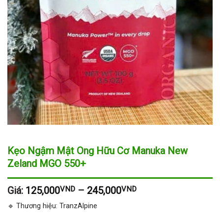
Kẹo Ngậm Mật Ong Hữu Cơ Manuka New
Zeland MGO 550+
Giá:
125,000
VND
–
245,000
VND
🔹 Thương hiệu: TranzAlpine