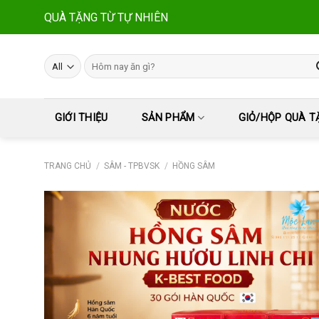
Skip
QUÀ TẶNG TỪ TỰ NHIÊN
to
content
Tìm
kiếm:
GIỚI THIỆU
SẢN PHẨM
GIỎ/HỘP QUÀ T
TRANG CHỦ
/
SÂM - TPBVSK
/
HỒNG SÂM