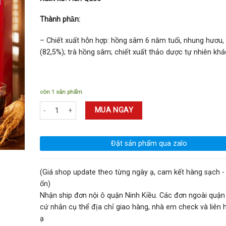
Thành phần:
– Chiết xuất hỗn hợp: hồng sâm 6 năm tuổi, nhung hươu, l
(82,5%); trà hồng sâm; chiết xuất thảo dược tự nhiên kh
còn 1 sản phẩm
Nước Hồng Sâm Nhung Hươu Linh Chi K-Best Food 30 Gói Hàn Q
MUA NGAY
Đặt sản phẩm qua zalo
(Giá shop update theo từng ngày ạ, cam kết hàng sạch - 
ổn)
Nhận ship đơn nội ô quận Ninh Kiều. Các đơn ngoài quận
cứ nhắn cụ thể địa chỉ giao hàng, nhà em check và liên hệ
ạ