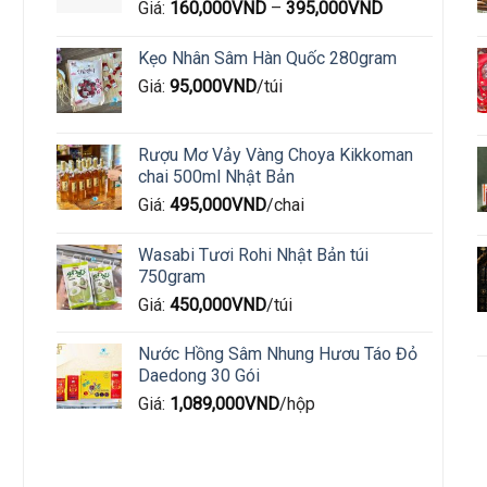
Giá:
160,000
VND
–
395,000
VND
được
chọn
Kẹo Nhân Sâm Hàn Quốc 280gram
trên
Giá:
95,000
VND
/túi
trang
sản
phẩm
Rượu Mơ Vảy Vàng Choya Kikkoman
chai 500ml Nhật Bản
Giá:
495,000
VND
/chai
Wasabi Tươi Rohi Nhật Bản túi
750gram
Giá:
450,000
VND
/túi
Nước Hồng Sâm Nhung Hươu Táo Đỏ
Daedong 30 Gói
Giá:
1,089,000
VND
/hộp