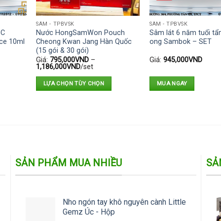
SÂM - TPBVSK
SÂM - TPBVSK
GC
Nước HongSamWon Pouch
Sâm lát 6 năm tuổi t
nce 10ml
Cheong Kwan Jang Hàn Quốc
ong Sambok – SET
(15 gói & 30 gói)
Giá:
795,000
VND
–
Giá:
945,000
VND
1,186,000
VND
/set
LỰA CHỌN TÙY CHỌN
MUA NGAY
Sản
phẩm
này
có
nhiều
biến
SẢN PHẨM MUA NHIỀU
SẢ
thể.
Các
tùy
chọn
Nho ngón tay khô nguyên cành Little
có
Gemz Úc - Hộp
thể