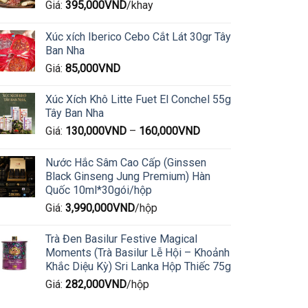
Giá:
395,000
VND
/khay
Xúc xích Iberico Cebo Cắt Lát 30gr Tây
Ban Nha
Giá:
85,000
VND
Xúc Xích Khô Litte Fuet El Conchel 55g
Tây Ban Nha
Giá:
130,000
VND
–
160,000
VND
Nước Hắc Sâm Cao Cấp (Ginssen
Black Ginseng Jung Premium) Hàn
Quốc 10ml*30gói/hộp
Giá:
3,990,000
VND
/hộp
Trà Đen Basilur Festive Magical
Moments (Trà Basilur Lễ Hội – Khoảnh
Khắc Diệu Kỳ) Sri Lanka Hộp Thiếc 75g
Giá:
282,000
VND
/hộp