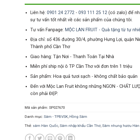
Liên hệ:
0901 24 2772
-
093 111 25 12
(có zalo) để n
sự tư vấn tốt nhất về các sản phẩm của chúng tôi.
Tư vấn Fanpage:
MỘC LAN FRUIT - Quà tặng từ tự nhi
Địa chỉ: số 436 đường 30/4, phường Hưng Lợi, quận Ni
Thành phố Cần Thơ
Giao hàng: Tận Nơi - Thanh Toán Tại Nhà
Miễn phí ship nội ô TP Cần Thơ với đơn trên 1 triệu
Sản phẩm: Hoa quả tươi sạch - không chất bảo quản
Đến với Mộc Lan Fruit không những NGON - CHẤT LƯ
còn phải ĐẸP.
Mã sản phẩm:
SP027670
Danh mục:
Sâm - TPBVSK
,
Hồng Sâm
Thẻ:
sâm Hàn Quốc
,
Sâm nhập khẩu Cần Thơ
,
Sâm nhung hươu Hàn