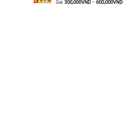
Giá:
300,000
VND
–
600,000
VND