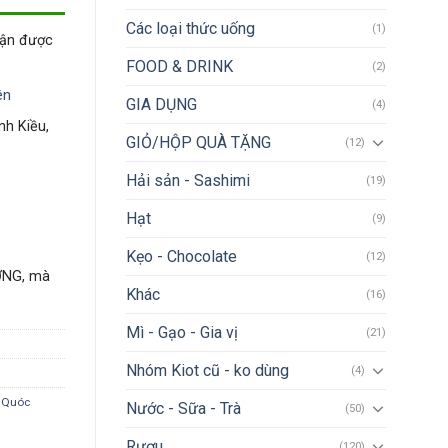
Các loại thức uống
(1)
hận được
FOOD & DRINK
(2)
ên
GIA DỤNG
(4)
nh Kiều,
GIỎ/HỘP QUÀ TẶNG
(12)
Hải sản - Sashimi
(19)
Hạt
(9)
Kẹo - Chocolate
(12)
ỢNG, mà
Khác
(16)
Mì - Gạo - Gia vị
(21)
Nhóm Kiot cũ - ko dùng
(4)
 Quóc
Nước - Sữa - Trà
(50)
Rượu
(120)