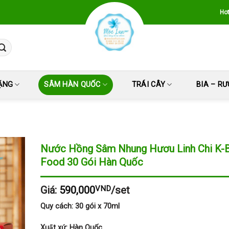
Hot
ẶNG
SÂM HÀN QUỐC
TRÁI CÂY
BIA – R
Nước Hồng Sâm Nhung Hươu Linh Chi K-
Food 30 Gói Hàn Quốc
Giá:
590,000
VND
/set
Quy cách: 30 gói x 70ml
Xuất xứ: Hàn Quốc