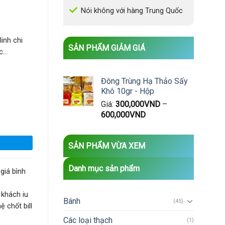
Nói không với hàng Trung Quốc
inh chi
SẢN PHẨM GIẢM GIÁ
ác…
Đông Trùng Hạ Thảo Sấy
Khô 10gr - Hộp
Giá:
300,000
VND
–
uốc số lượng
600,000
VND
SẢN PHẨM VỪA XEM
Danh mục sản phẩm
giá bình
 khách iu
Bánh
(45)
 chốt bill
Các loại thạch
(1)