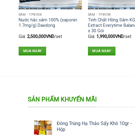
SÂM - TPBVSK
SÂM - TPBVSK
h Phủ
Nước hắc sâm 100% (saponin
Tinh Chất Hồng Sâm K
n Quốc
1.7mg/g) Daedong
Extract Everytime Bala
x 30 Gói
Giá:
2,500,000
VND
/set
Giá:
1,990,000
VND
/set
MUA NGAY
MUA NGAY
SẢN PHẨM KHUYẾN MÃI
Đông Trùng Hạ Thảo Sấy Khô 10gr -
Hộp