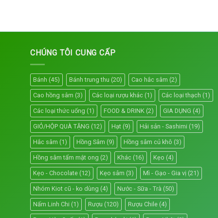
CHÚNG TÔI CUNG CẤP
Bánh
(45)
Bánh trung thu
(20)
Cao hắc sâm
(2)
Cao hồng sâm
(3)
Các loại rượu khác
(1)
Các loại thạch
(1)
Các loại thức uống
(1)
FOOD & DRINK
(2)
GIA DỤNG
(4)
GIỎ/HỘP QUÀ TẶNG
(12)
Hạt
(9)
Hải sản - Sashimi
(19)
Hắc sâm
(1)
Hồng Sâm
(9)
Hồng sâm củ khô
(3)
Hồng sâm tẩm mật ong
(2)
Khác
(16)
Kẹo
(4)
Kẹo - Chocolate
(12)
Kẹo sâm
(3)
Mì - Gạo - Gia vị
(21)
Nhóm Kiot cũ - ko dùng
(4)
Nước - Sữa - Trà
(50)
Nấm Linh Chi
(1)
Rượu
(120)
Rượu Chile
(4)