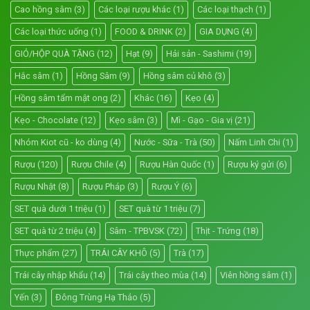
Cao hồng sâm
(3)
Các loại rượu khác
(1)
Các loại thạch
(1)
Các loại thức uống
(1)
FOOD & DRINK
(2)
GIA DỤNG
(4)
GIỎ/HỘP QUÀ TẶNG
(12)
Hạt
(9)
Hải sản - Sashimi
(19)
Hắc sâm
(1)
Hồng Sâm
(9)
Hồng sâm củ khô
(3)
Hồng sâm tẩm mật ong
(2)
Khác
(16)
Kẹo
(4)
Kẹo - Chocolate
(12)
Kẹo sâm
(3)
Mì - Gạo - Gia vị
(21)
Nhóm Kiot cũ - ko dùng
(4)
Nước - Sữa - Trà
(50)
Nấm Linh Chi
(1)
Rượu
(120)
Rượu Chile
(4)
Rượu Hàn Quốc
(1)
Rượu ký gửi
(6)
Rượu Nhật
(8)
Rượu Pháp
(3)
Rượu Ý
(6)
SET quà dưới 1 triệu
(1)
SET quà từ 1 triệu
(7)
SET quà từ 2 triệu
(4)
Sâm - TPBVSK
(72)
Thịt - Trứng
(18)
Thực phẩm
(27)
TRÁI CÂY KHÔ
(5)
Trà
(17)
Trái cây nhập khẩu
(14)
Trái cây theo mùa
(14)
Viên hồng sâm
(1)
Yến
(3)
Đông Trùng Hạ Thảo
(5)