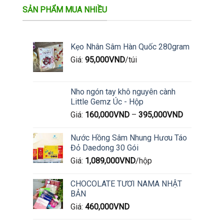
trên
trên
SẢN PHẨM MUA NHIỀU
trang
trang
sản
sản
phẩm
phẩm
Kẹo Nhân Sâm Hàn Quốc 280gram
Giá:
95,000
VND
/túi
Nho ngón tay khô nguyên cành
Little Gemz Úc - Hộp
Giá:
160,000
VND
–
395,000
VND
Nước Hồng Sâm Nhung Hươu Táo
Đỏ Daedong 30 Gói
Giá:
1,089,000
VND
/hộp
CHOCOLATE TƯƠI NAMA NHẬT
BẢN
Giá:
460,000
VND