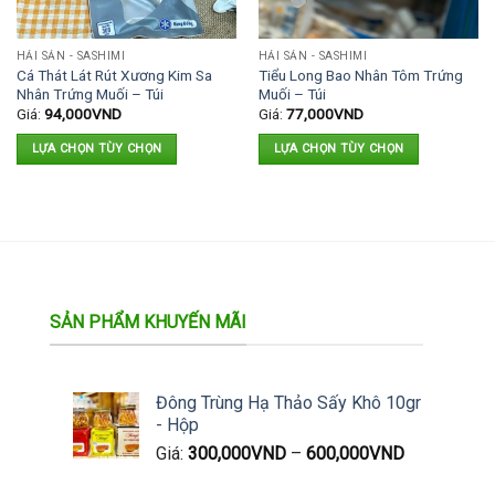
HẢI SẢN - SASHIMI
HẢI SẢN - SASHIMI
Cá Thát Lát Rút Xương Kim Sa
Tiểu Long Bao Nhân Tôm Trứng
Nhân Trứng Muối – Túi
Muối – Túi
Giá:
94,000
VND
Giá:
77,000
VND
LỰA CHỌN TÙY CHỌN
LỰA CHỌN TÙY CHỌN
Sản
Sản
phẩm
phẩm
này
này
có
có
nhiều
nhiều
biến
biến
thể.
thể.
SẢN PHẨM KHUYẾN MÃI
Các
Các
tùy
tùy
chọn
chọn
Đông Trùng Hạ Thảo Sấy Khô 10gr
có
có
- Hộp
thể
thể
Giá:
300,000
VND
–
600,000
VND
được
được
chọn
chọn