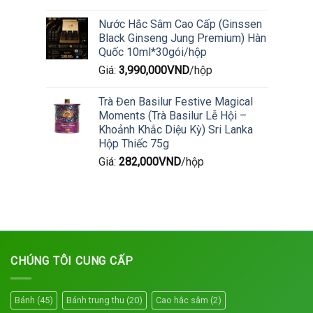
Nước Hắc Sâm Cao Cấp (Ginssen
Black Ginseng Jung Premium) Hàn
Quốc 10ml*30gói/hộp
Giá:
3,990,000
VND
/hộp
Trà Đen Basilur Festive Magical
Moments (Trà Basilur Lễ Hội –
Khoảnh Khắc Diệu Kỳ) Sri Lanka
Hộp Thiếc 75g
Giá:
282,000
VND
/hộp
CHÚNG TÔI CUNG CẤP
Bánh
(45)
Bánh trung thu
(20)
Cao hắc sâm
(2)