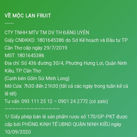
VỀ MỘC LAN FRUIT
CTY TNHH MTV TM DV TH ĐẶNG UYÊN
Giấy CNĐKKD: 1801645386 do Sở Kế hoạch và Đầu tư TP
Cần Thơ cấp ngày 29/7/2019
MST: 1801645386
Địa chỉ: Số 436 đường 30/4, Phường Hưng Lợi, Quận Ninh
Kiều, TP. Cần Thơ
(Cạnh bên Gốm Sứ Minh Long)
Mở Cửa: 7h30 đến 21h30 (tất cả các ngày trong tuần kể cả
lễ tết)
Tư vấn: 093 111 25 12 – 0901 24 2772 (có zalo)
———————————————
1/ Giấy phép bán lẻ sản phẩm rượu số 170/GP-PKT được
cấp bởi PHÒNG KINH TẾ UBND QUẬN NINH KIỀU ngày
10/09/2020