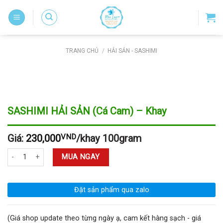
Skip
to
content
TRANG CHỦ
/
HẢI SẢN - SASHIMI
SASHIMI HẢI SẢN (Cá Cam) – Khay
Giá:
230,000
VND
/khay 100gram
SASHIMI HẢI SẢN (Cá Cam) - Khay số lượng
MUA NGAY
Đặt sản phẩm qua zalo
(Giá shop update theo từng ngày ạ, cam kết hàng sạch - giá