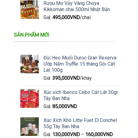
Rượu Mơ Vảy Vàng Choya
Kikkoman chai 500ml Nhật Bản
Giá:
495,000
VND
/chai
SẢN PHẨM MỚI
Đùi Heo Muối Duroc Gran Reserva
Ướp Nấm Truffle 15 tháng Gói Cắt
Lát 100g
Giá:
395,000
VND
/khay
Xúc xích Iberico Cebo Cắt Lát 30gr
Tây Ban Nha
Giá:
85,000
VND
Xúc Xích Khô Litte Fuet El Conchel
55g Tây Ban Nha
Giá:
130,000
VND
–
160,000
VND