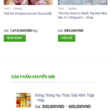
THỊT - TRỨNG
THỊT - TRỨNG
Thịt heo Iberico Muối Tây Ban Nha
Thịt Bò Striploin Excal Choice Mỹ
Mix S (100gram) – Khay
Giá:
1,415,000
VND
/Kg
Giá:
385,000
VND
MUA NGAY
LIÊN HỆ
SẢN PHẨM KHUYẾN MÃI
Đông Trùng Hạ Thảo Sấy Khô 10gr
- Hộp
Giá:
300,000
VND
–
600,000
VND