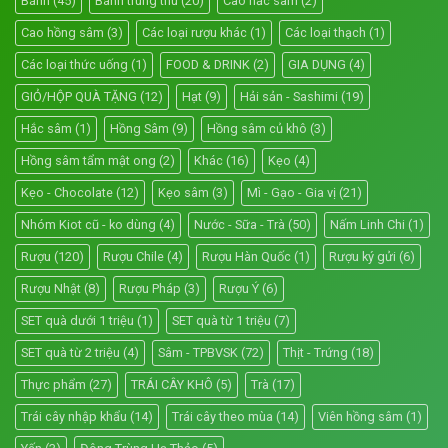
Bánh
(45)
Bánh trung thu
(20)
Cao hắc sâm
(2)
Cao hồng sâm
(3)
Các loại rượu khác
(1)
Các loại thạch
(1)
Các loại thức uống
(1)
FOOD & DRINK
(2)
GIA DỤNG
(4)
GIỎ/HỘP QUÀ TẶNG
(12)
Hạt
(9)
Hải sản - Sashimi
(19)
Hắc sâm
(1)
Hồng Sâm
(9)
Hồng sâm củ khô
(3)
Hồng sâm tẩm mật ong
(2)
Khác
(16)
Kẹo
(4)
Kẹo - Chocolate
(12)
Kẹo sâm
(3)
Mì - Gạo - Gia vị
(21)
Nhóm Kiot cũ - ko dùng
(4)
Nước - Sữa - Trà
(50)
Nấm Linh Chi
(1)
Rượu
(120)
Rượu Chile
(4)
Rượu Hàn Quốc
(1)
Rượu ký gửi
(6)
Rượu Nhật
(8)
Rượu Pháp
(3)
Rượu Ý
(6)
SET quà dưới 1 triệu
(1)
SET quà từ 1 triệu
(7)
SET quà từ 2 triệu
(4)
Sâm - TPBVSK
(72)
Thịt - Trứng
(18)
Thực phẩm
(27)
TRÁI CÂY KHÔ
(5)
Trà
(17)
Trái cây nhập khẩu
(14)
Trái cây theo mùa
(14)
Viên hồng sâm
(1)