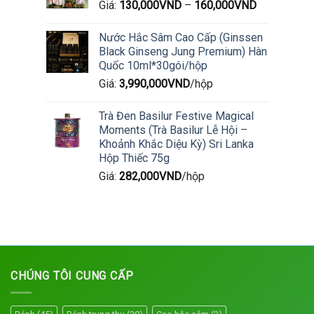
Giá:
130,000
VND
–
160,000
VND
Nước Hắc Sâm Cao Cấp (Ginssen
Black Ginseng Jung Premium) Hàn
Quốc 10ml*30gói/hộp
Giá:
3,990,000
VND
/hộp
Trà Đen Basilur Festive Magical
Moments (Trà Basilur Lễ Hội –
Khoảnh Khắc Diệu Kỳ) Sri Lanka
Hộp Thiếc 75g
Giá:
282,000
VND
/hộp
CHÚNG TÔI CUNG CẤP