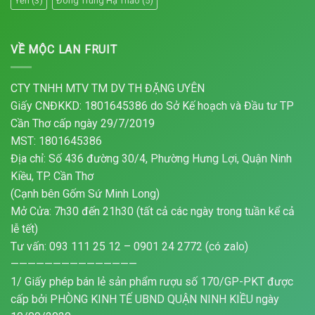
Yến
(3)
Đông Trùng Hạ Thảo
(5)
VỀ MỘC LAN FRUIT
CTY TNHH MTV TM DV TH ĐẶNG UYÊN
Giấy CNĐKKD: 1801645386 do Sở Kế hoạch và Đầu tư TP
Cần Thơ cấp ngày 29/7/2019
MST: 1801645386
Địa chỉ: Số 436 đường 30/4, Phường Hưng Lợi, Quận Ninh
Kiều, TP. Cần Thơ
(Cạnh bên Gốm Sứ Minh Long)
Mở Cửa: 7h30 đến 21h30 (tất cả các ngày trong tuần kể cả
lễ tết)
Tư vấn: 093 111 25 12 – 0901 24 2772 (có zalo)
———————————————
1/ Giấy phép bán lẻ sản phẩm rượu số 170/GP-PKT được
cấp bởi PHÒNG KINH TẾ UBND QUẬN NINH KIỀU ngày