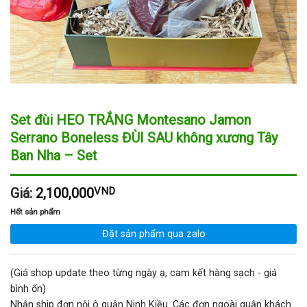
Set đùi HEO TRẮNG Montesano Jamon
Serrano Boneless ĐÙI SAU không xương Tây
Ban Nha – Set
Giá:
2,100,000
VND
Hết sản phẩm
Đặt sản phẩm qua zalo
(Giá shop update theo từng ngày ạ, cam kết hàng sạch - giá
bình ổn)
Nhận ship đơn nội ô quận Ninh Kiều. Các đơn ngoài quận khách