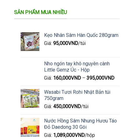
SẢN PHẨM MUA NHIỀU
Kẹo Nhân Sâm Hàn Quốc 280gram
Giá:
95,000
VND
/túi
Nho ngón tay khô nguyên cành
Little Gemz Úc - Hộp
Giá:
160,000
VND
–
395,000
VND
Wasabi Tươi Rohi Nhật Bản túi
750gram
Giá:
450,000
VND
/túi
Nước Hồng Sâm Nhung Hươu Táo
Đỏ Daedong 30 Gói
Giá:
1,089,000
VND
/hộp