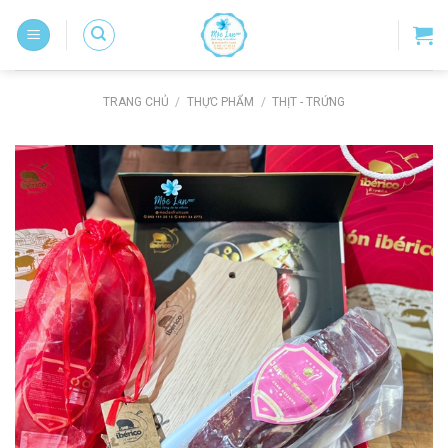
Skip
to
content
TRANG CHỦ
/
THỰC PHẨM
/
THỊT - TRỨNG