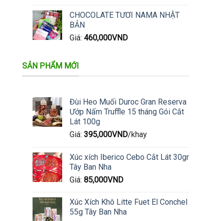
CHOCOLATE TƯƠI NAMA NHẬT
BẢN
Giá:
460,000
VND
SẢN PHẨM MỚI
Đùi Heo Muối Duroc Gran Reserva
Ướp Nấm Truffle 15 tháng Gói Cắt
Lát 100g
Giá:
395,000
VND
/khay
Xúc xích Iberico Cebo Cắt Lát 30gr
Tây Ban Nha
Giá:
85,000
VND
Xúc Xích Khô Litte Fuet El Conchel
55g Tây Ban Nha