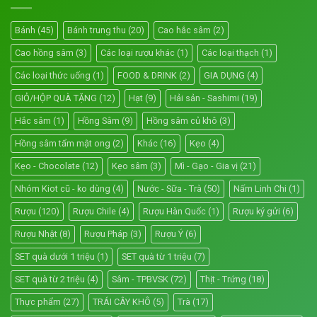
Bánh
(45)
Bánh trung thu
(20)
Cao hắc sâm
(2)
Cao hồng sâm
(3)
Các loại rượu khác
(1)
Các loại thạch
(1)
Các loại thức uống
(1)
FOOD & DRINK
(2)
GIA DỤNG
(4)
GIỎ/HỘP QUÀ TẶNG
(12)
Hạt
(9)
Hải sản - Sashimi
(19)
Hắc sâm
(1)
Hồng Sâm
(9)
Hồng sâm củ khô
(3)
Hồng sâm tẩm mật ong
(2)
Khác
(16)
Kẹo
(4)
Kẹo - Chocolate
(12)
Kẹo sâm
(3)
Mì - Gạo - Gia vị
(21)
Nhóm Kiot cũ - ko dùng
(4)
Nước - Sữa - Trà
(50)
Nấm Linh Chi
(1)
Rượu
(120)
Rượu Chile
(4)
Rượu Hàn Quốc
(1)
Rượu ký gửi
(6)
Rượu Nhật
(8)
Rượu Pháp
(3)
Rượu Ý
(6)
SET quà dưới 1 triệu
(1)
SET quà từ 1 triệu
(7)
SET quà từ 2 triệu
(4)
Sâm - TPBVSK
(72)
Thịt - Trứng
(18)
Thực phẩm
(27)
TRÁI CÂY KHÔ
(5)
Trà
(17)