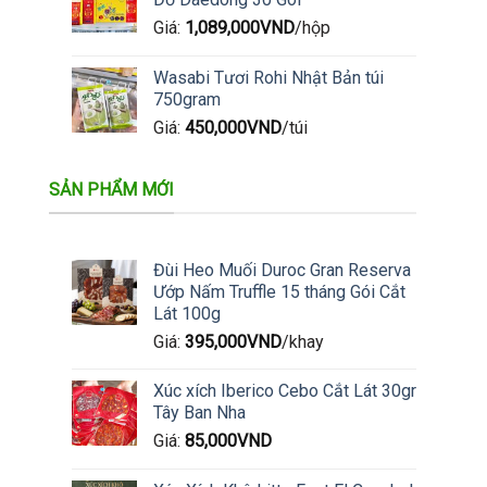
Giá:
1,089,000
VND
/hộp
Wasabi Tươi Rohi Nhật Bản túi
750gram
Giá:
450,000
VND
/túi
SẢN PHẨM MỚI
Đùi Heo Muối Duroc Gran Reserva
Ướp Nấm Truffle 15 tháng Gói Cắt
Lát 100g
Giá:
395,000
VND
/khay
Xúc xích Iberico Cebo Cắt Lát 30gr
Tây Ban Nha
Giá:
85,000
VND