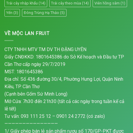
Trái cây nhập khẩu
(14)
Trái cây theo mùa
(14)
Viên hồng sâm
(1)
Yến
(3)
Đông Trùng Hạ Thảo
(5)
VỀ MỘC LAN FRUIT
CTY TNHH MTV TM DV TH ĐẶNG UYÊN
Giấy CNĐKKD: 1801645386 do Sở Kế hoạch và Đầu tư TP
Cần Thơ cấp ngày 29/7/2019
MST: 1801645386
Địa chỉ: Số 436 đường 30/4, Phường Hưng Lợi, Quận Ninh
Kiều, TP. Cần Thơ
(Cạnh bên Gốm Sứ Minh Long)
Mở Cửa: 7h30 đến 21h30 (tất cả các ngày trong tuần kể cả
lễ tết)
Tư vấn: 093 111 25 12 – 0901 24 2772 (có zalo)
———————————————
1/ Giấy phép bán lẻ sản phẩm rượu số 170/GP-PKT được