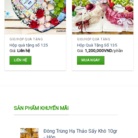
GIỎ/HỘP QUÀ TẶNG
GIỎ/HỘP QUÀ TẶNG
Hộp quà tặng số 125
Hộp Quà Tặng Số 135
Giá:
Liên hệ
Giá:
1,200,000
VND
/phần
LIÊN HỆ
MUA NGAY
SẢN PHẨM KHUYẾN MÃI
Đông Trùng Hạ Thảo Sấy Khô 10gr
- Hộp