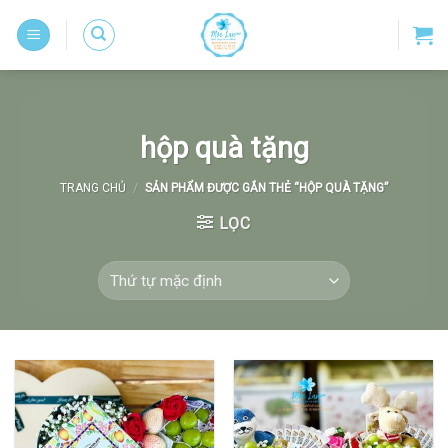
Skip
to
content
hộp quà tặng
TRANG CHỦ
/
SẢN PHẨM ĐƯỢC GẮN THẺ “HỘP QUÀ TẶNG”
LỌC