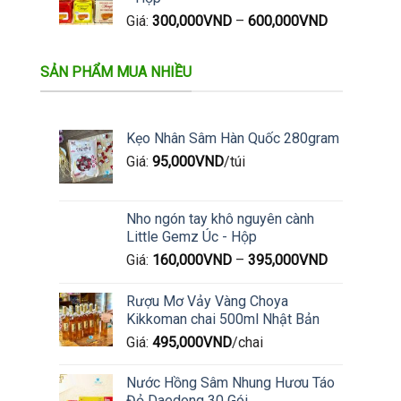
Giá:
300,000
VND
–
600,000
VND
SẢN PHẨM MUA NHIỀU
Kẹo Nhân Sâm Hàn Quốc 280gram
Giá:
95,000
VND
/túi
Nho ngón tay khô nguyên cành
Little Gemz Úc - Hộp
Giá:
160,000
VND
–
395,000
VND
Rượu Mơ Vảy Vàng Choya
Kikkoman chai 500ml Nhật Bản
Giá:
495,000
VND
/chai
Nước Hồng Sâm Nhung Hươu Táo
Đỏ Daedong 30 Gói