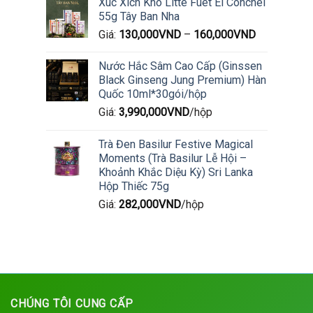
Xúc Xích Khô Litte Fuet El Conchel
55g Tây Ban Nha
Giá:
130,000
VND
–
160,000
VND
Nước Hắc Sâm Cao Cấp (Ginssen
Black Ginseng Jung Premium) Hàn
Quốc 10ml*30gói/hộp
Giá:
3,990,000
VND
/hộp
Trà Đen Basilur Festive Magical
Moments (Trà Basilur Lễ Hội –
Khoảnh Khắc Diệu Kỳ) Sri Lanka
Hộp Thiếc 75g
Giá:
282,000
VND
/hộp
CHÚNG TÔI CUNG CẤP