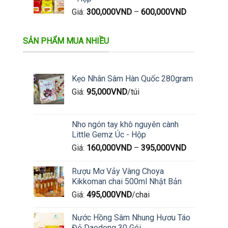
Giá:
300,000
VND
–
600,000
VND
SẢN PHẨM MUA NHIỀU
Kẹo Nhân Sâm Hàn Quốc 280gram
Giá:
95,000
VND
/túi
Nho ngón tay khô nguyên cành
Little Gemz Úc - Hộp
Giá:
160,000
VND
–
395,000
VND
Rượu Mơ Vảy Vàng Choya
Kikkoman chai 500ml Nhật Bản
Giá:
495,000
VND
/chai
Nước Hồng Sâm Nhung Hươu Táo
Đỏ Daedong 30 Gói