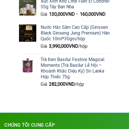
Xúc Xích Khô Litte Fuet El Conchel
55g Tây Ban Nha
Giá:
130,000
VND
–
160,000
VND
Nước Hắc Sâm Cao Cấp (Ginssen
Black Ginseng Jung Premium) Hàn
Quốc 10ml*30gói/hộp
Giá:
3,990,000
VND
/hộp
Trà Đen Basilur Festive Magical
Moments (Trà Basilur Lễ Hội –
Khoảnh Khắc Diệu Kỳ) Sri Lanka
Hộp Thiếc 75g
Giá:
282,000
VND
/hộp
CHÚNG TÔI CUNG CẤP