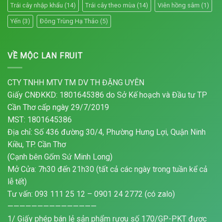
Trái cây nhập khẩu
(14)
Trái cây theo mùa
(14)
Viên hồng sâm
(1)
Yến
(3)
Đông Trùng Hạ Thảo
(5)
VỀ MỘC LAN FRUIT
CTY TNHH MTV TM DV TH ĐẶNG UYÊN
Giấy CNĐKKD: 1801645386 do Sở Kế hoạch và Đầu tư TP
Cần Thơ cấp ngày 29/7/2019
MST: 1801645386
Địa chỉ: Số 436 đường 30/4, Phường Hưng Lợi, Quận Ninh
Kiều, TP. Cần Thơ
(Cạnh bên Gốm Sứ Minh Long)
Mở Cửa: 7h30 đến 21h30 (tất cả các ngày trong tuần kể cả
lễ tết)
Tư vấn: 093 111 25 12 – 0901 24 2772 (có zalo)
———————————————
1/ Giấy phép bán lẻ sản phẩm rượu số 170/GP-PKT được