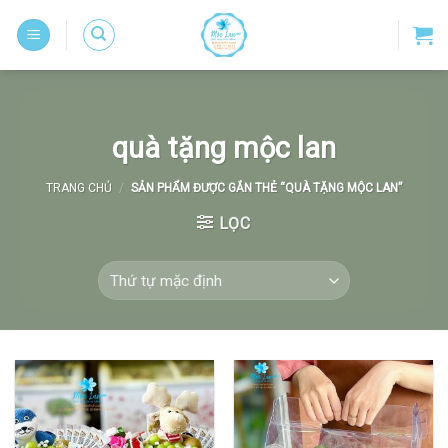
Skip
to
content
quà tặng mộc lan
TRANG CHỦ
/
SẢN PHẨM ĐƯỢC GẮN THẺ “QUÀ TẶNG MỘC LAN”
LỌC