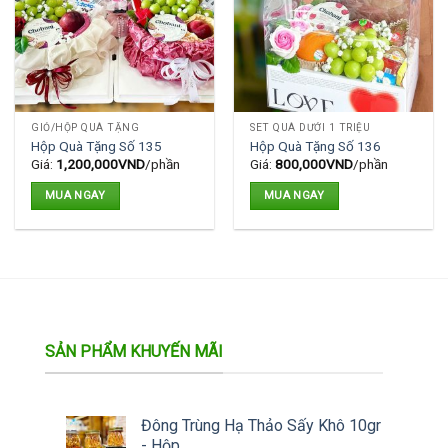
GIỎ/HỘP QUÀ TẶNG
SET QUÀ DƯỚI 1 TRIỆU
Hộp Quà Tặng Số 135
Hộp Quà Tặng Số 136
Giá:
1,200,000
VND
/phần
Giá:
800,000
VND
/phần
MUA NGAY
MUA NGAY
SẢN PHẨM KHUYẾN MÃI
Đông Trùng Hạ Thảo Sấy Khô 10gr
- Hộp