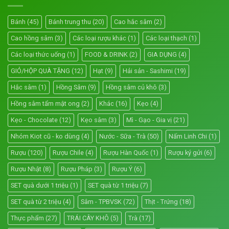
Bánh
(45)
Bánh trung thu
(20)
Cao hắc sâm
(2)
Cao hồng sâm
(3)
Các loại rượu khác
(1)
Các loại thạch
(1)
Các loại thức uống
(1)
FOOD & DRINK
(2)
GIA DỤNG
(4)
GIỎ/HỘP QUÀ TẶNG
(12)
Hạt
(9)
Hải sản - Sashimi
(19)
Hắc sâm
(1)
Hồng Sâm
(9)
Hồng sâm củ khô
(3)
Hồng sâm tẩm mật ong
(2)
Khác
(16)
Kẹo
(4)
Kẹo - Chocolate
(12)
Kẹo sâm
(3)
Mì - Gạo - Gia vị
(21)
Nhóm Kiot cũ - ko dùng
(4)
Nước - Sữa - Trà
(50)
Nấm Linh Chi
(1)
Rượu
(120)
Rượu Chile
(4)
Rượu Hàn Quốc
(1)
Rượu ký gửi
(6)
Rượu Nhật
(8)
Rượu Pháp
(3)
Rượu Ý
(6)
SET quà dưới 1 triệu
(1)
SET quà từ 1 triệu
(7)
SET quà từ 2 triệu
(4)
Sâm - TPBVSK
(72)
Thịt - Trứng
(18)
Thực phẩm
(27)
TRÁI CÂY KHÔ
(5)
Trà
(17)