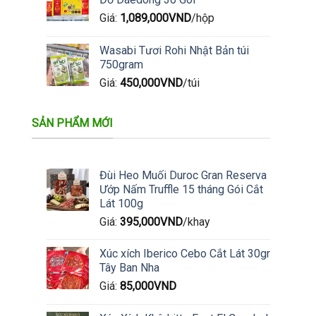
Giá:
1,089,000
VND
/hộp
Wasabi Tươi Rohi Nhật Bản túi
750gram
Giá:
450,000
VND
/túi
SẢN PHẨM MỚI
Đùi Heo Muối Duroc Gran Reserva
Ướp Nấm Truffle 15 tháng Gói Cắt
Lát 100g
Giá:
395,000
VND
/khay
Xúc xích Iberico Cebo Cắt Lát 30gr
Tây Ban Nha
Giá:
85,000
VND