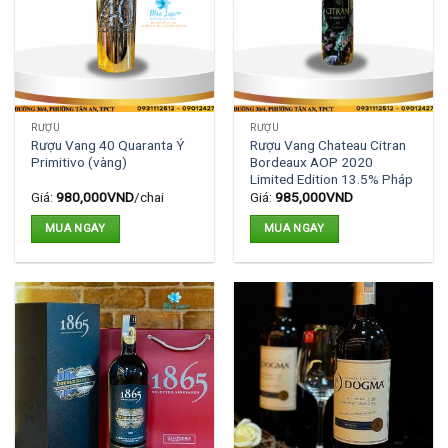
RƯỢU
RƯỢU
Rượu Vang 40 Quaranta Ý
Rượu Vang Chateau Citran
Primitivo (vàng)
Bordeaux AOP 2020
Limited Edition 13.5% Pháp
Giá:
980,000
VND
/chai
Giá:
985,000
VND
MUA NGAY
MUA NGAY