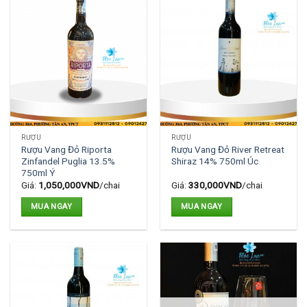
RƯỢU
RƯỢU
Rượu Vang Đỏ Riporta
Rượu Vang Đỏ River Retreat
Zinfandel Puglia 13.5%
Shiraz 14% 750ml Úc
750ml Ý
Giá:
1,050,000
VND
/chai
Giá:
330,000
VND
/chai
MUA NGAY
MUA NGAY