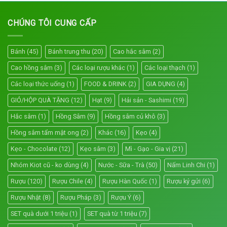
CHÚNG TÔI CUNG CẤP
Bánh
(45)
Bánh trung thu
(20)
Cao hắc sâm
(2)
Cao hồng sâm
(3)
Các loại rượu khác
(1)
Các loại thạch
(1)
Các loại thức uống
(1)
FOOD & DRINK
(2)
GIA DỤNG
(4)
GIỎ/HỘP QUÀ TẶNG
(12)
Hạt
(9)
Hải sản - Sashimi
(19)
Hắc sâm
(1)
Hồng Sâm
(9)
Hồng sâm củ khô
(3)
Hồng sâm tẩm mật ong
(2)
Khác
(16)
Kẹo
(4)
Kẹo - Chocolate
(12)
Kẹo sâm
(3)
Mì - Gạo - Gia vị
(21)
Nhóm Kiot cũ - ko dùng
(4)
Nước - Sữa - Trà
(50)
Nấm Linh Chi
(1)
Rượu
(120)
Rượu Chile
(4)
Rượu Hàn Quốc
(1)
Rượu ký gửi
(6)
Rượu Nhật
(8)
Rượu Pháp
(3)
Rượu Ý
(6)
SET quà dưới 1 triệu
(1)
SET quà từ 1 triệu
(7)