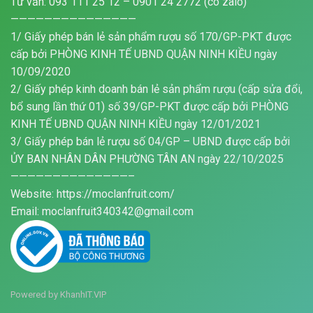
Tư vấn: 093 111 25 12 – 0901 24 2772 (có zalo)
———————————————
1/ Giấy phép bán lẻ sản phẩm rượu số 170/GP-PKT được
cấp bởi PHÒNG KINH TẾ UBND QUẬN NINH KIỀU ngày
10/09/2020
2/ Giấy phép kinh doanh bán lẻ sản phẩm rượu (cấp sửa đổi,
bổ sung lần thứ 01) số 39/GP-PKT được cấp bởi PHÒNG
KINH TẾ UBND QUẬN NINH KIỀU ngày 12/01/2021
3/ Giấy phép bán lẻ rượu số 04/GP – UBND được cấp bởi
ỦY BAN NHÂN DÂN PHƯỜNG TÂN AN ngày 22/10/2025
——————————————–
Website: https://moclanfruit.com/
Email: moclanfruit340342@gmail.com
Powered by
KhanhIT.VIP