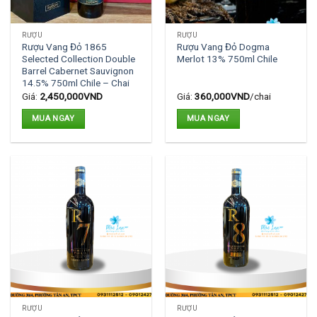
RƯỢU
RƯỢU
Rượu Vang Đỏ 1865
Rượu Vang Đỏ Dogma
Selected Collection Double
Merlot 13% 750ml Chile
Barrel Cabernet Sauvignon
14.5% 750ml Chile – Chai
Giá:
2,450,000
VND
Giá:
360,000
VND
/chai
MUA NGAY
MUA NGAY
RƯỢU
RƯỢU