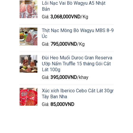
Lõi Nạc Vai Bò Wagyu A5 Nhật
Bản
Giá:
3,068,000
VND
/Kg
Thịt Nạc Mông Bò Wagyu MBS 8-9
Úc
Giá:
795,000
VND
/Kg
Đùi Heo Muối Duroc Gran Reserva
Ướp Nấm Truffle 15 tháng Gói Cắt
Lát 100g
Giá:
395,000
VND
/khay
Xúc xích Iberico Cebo Cắt Lát 30gr
Tây Ban Nha
Giá:
85,000
VND