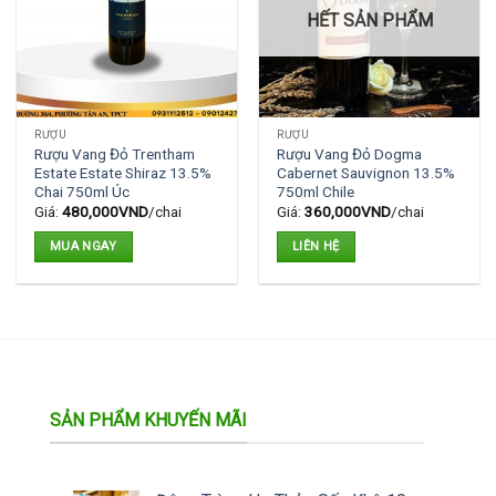
HẾT SẢN PHẨM
RƯỢU
RƯỢU
Rượu Vang Đỏ Trentham
Rượu Vang Đỏ Dogma
Estate Estate Shiraz 13.5%
Cabernet Sauvignon 13.5%
Chai 750ml Úc
750ml Chile
Giá:
480,000
VND
/chai
Giá:
360,000
VND
/chai
MUA NGAY
LIÊN HỆ
SẢN PHẨM KHUYẾN MÃI