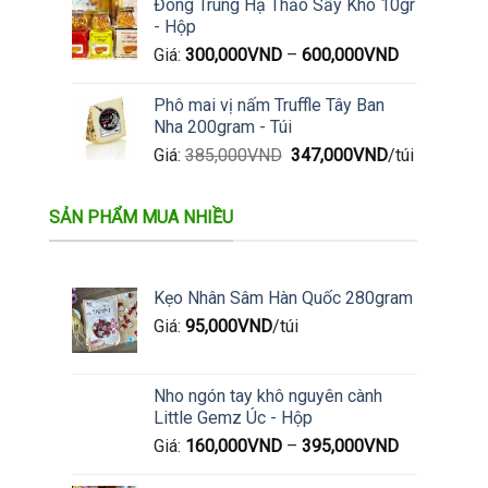
Đông Trùng Hạ Thảo Sấy Khô 10gr
- Hộp
Giá:
300,000
VND
–
600,000
VND
Phô mai vị nấm Truffle Tây Ban
Nha 200gram - Túi
Giá
Giá
Giá:
385,000
VND
347,000
VND
/túi
gốc
hiện
là:
tại
SẢN PHẨM MUA NHIỀU
385,000VND.
là:
347,000VND.
Kẹo Nhân Sâm Hàn Quốc 280gram
Giá:
95,000
VND
/túi
Nho ngón tay khô nguyên cành
Little Gemz Úc - Hộp
Giá:
160,000
VND
–
395,000
VND