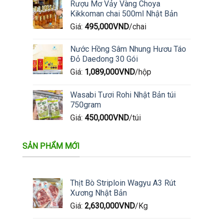
Rượu Mơ Vảy Vàng Choya
Kikkoman chai 500ml Nhật Bản
Giá:
495,000
VND
/chai
Nước Hồng Sâm Nhung Hươu Táo
Đỏ Daedong 30 Gói
Giá:
1,089,000
VND
/hộp
Wasabi Tươi Rohi Nhật Bản túi
750gram
Giá:
450,000
VND
/túi
SẢN PHẨM MỚI
Thịt Bò Striploin Wagyu A3 Rút
Xương Nhật Bản
Giá:
2,630,000
VND
/Kg