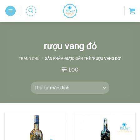
Skip
to
content
rượu vang đỏ
TRANG CHỦ
/
SẢN PHẨM ĐƯỢC GẮN THẺ “RƯỢU VANG ĐỎ”
LỌC