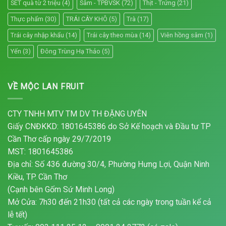
SET quà từ 2 triệu
(4)
Sâm - TPBVSK
(72)
Thịt - Trứng
(21)
Thực phẩm
(30)
TRÁI CÂY KHÔ
(5)
Trà
(17)
Trái cây nhập khẩu
(14)
Trái cây theo mùa
(14)
Viên hồng sâm
(1)
Yến
(3)
Đông Trùng Hạ Thảo
(5)
VỀ MỘC LAN FRUIT
CTY TNHH MTV TM DV TH ĐẶNG UYÊN
Giấy CNĐKKD: 1801645386 do Sở Kế hoạch và Đầu tư TP
Cần Thơ cấp ngày 29/7/2019
MST: 1801645386
Địa chỉ: Số 436 đường 30/4, Phường Hưng Lợi, Quận Ninh
Kiều, TP. Cần Thơ
(Cạnh bên Gốm Sứ Minh Long)
Mở Cửa: 7h30 đến 21h30 (tất cả các ngày trong tuần kể cả
lễ tết)