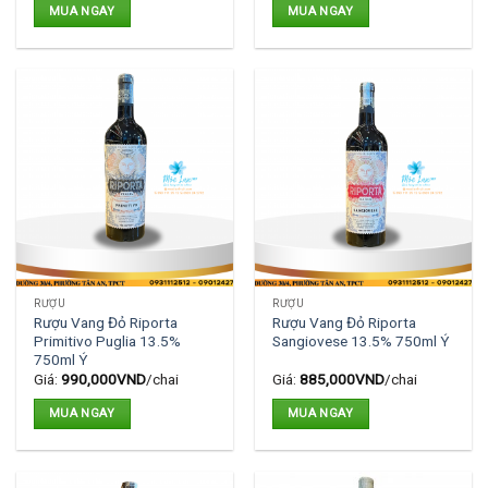
MUA NGAY
MUA NGAY
RƯỢU
RƯỢU
Rượu Vang Đỏ Riporta
Rượu Vang Đỏ Riporta
Primitivo Puglia 13.5%
Sangiovese 13.5% 750ml Ý
750ml Ý
Giá:
990,000
VND
/chai
Giá:
885,000
VND
/chai
MUA NGAY
MUA NGAY