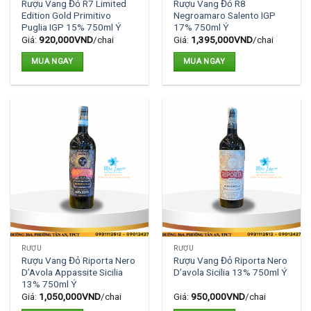
Rượu Vang Đỏ R7 Limited
Rượu Vang Đỏ R8
Edition Gold Primitivo
Negroamaro Salento IGP
Puglia IGP 15% 750ml Ý
17% 750ml Ý
Giá:
920,000
VND
/chai
Giá:
1,395,000
VND
/chai
MUA NGAY
MUA NGAY
RƯỢU
RƯỢU
Rượu Vang Đỏ Riporta Nero
Rượu Vang Đỏ Riporta Nero
D’Avola Appassite Sicilia
D’avola Sicilia 13% 750ml Ý
13% 750ml Ý
Giá:
1,050,000
VND
/chai
Giá:
950,000
VND
/chai