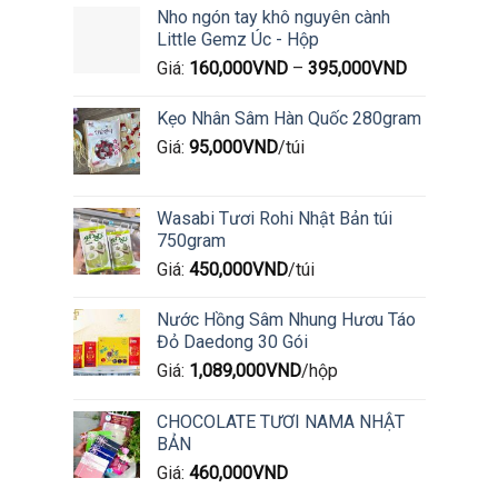
Nho ngón tay khô nguyên cành
Little Gemz Úc - Hộp
Giá:
160,000
VND
–
395,000
VND
Kẹo Nhân Sâm Hàn Quốc 280gram
Giá:
95,000
VND
/túi
Wasabi Tươi Rohi Nhật Bản túi
750gram
Giá:
450,000
VND
/túi
Nước Hồng Sâm Nhung Hươu Táo
Đỏ Daedong 30 Gói
Giá:
1,089,000
VND
/hộp
CHOCOLATE TƯƠI NAMA NHẬT
BẢN
Giá:
460,000
VND