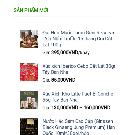
SẢN PHẨM MỚI
Đùi Heo Muối Duroc Gran Reserva
Ướp Nấm Truffle 15 tháng Gói Cắt
Lát 100g
Giá:
395,000
VND
/khay
Xúc xích Iberico Cebo Cắt Lát 30gr
Tây Ban Nha
Giá:
85,000
VND
Xúc Xích Khô Litte Fuet El Conchel
55g Tây Ban Nha
Giá:
130,000
VND
–
160,000
VND
Nước Hắc Sâm Cao Cấp (Ginssen
Black Ginseng Jung Premium) Hàn
Quốc 10ml*30gói/hộp