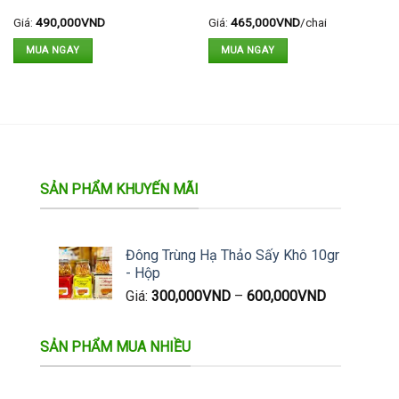
Giá:
490,000
VND
Giá:
465,000
VND
/chai
MUA NGAY
MUA NGAY
SẢN PHẨM KHUYẾN MÃI
Đông Trùng Hạ Thảo Sấy Khô 10gr
- Hộp
Giá:
300,000
VND
–
600,000
VND
SẢN PHẨM MUA NHIỀU