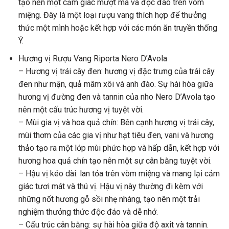
tạo nên một cảm giác mượt mà và độc đáo trên vòm
miệng. Đây là một loại rượu vang thích hợp để thưởng
thức một mình hoặc kết hợp với các món ăn truyền thống
Ý.
Hương vị Rượu Vang Riporta Nero D’Avola
– Hương vị trái cây đen: hương vị đặc trưng của trái cây
đen như mận, quả mâm xôi và anh đào. Sự hài hòa giữa
hương vị đường đen và tannin của nho Nero D’Avola tạo
nên một cấu trúc hương vị tuyệt vời.
– Mùi gia vị và hoa quả chín: Bên cạnh hương vị trái cây,
mùi thơm của các gia vị như hạt tiêu đen, vani và hương
thảo tạo ra một lớp mùi phức hợp và hấp dẫn, kết hợp với
hương hoa quả chín tạo nên một sự cân bằng tuyệt vời.
– Hậu vị kéo dài: lan tỏa trên vòm miệng và mang lại cảm
giác tươi mát và thú vị. Hậu vị này thường đi kèm với
những nốt hương gỗ sồi nhẹ nhàng, tạo nên một trải
nghiệm thưởng thức độc đáo và dễ nhớ.
– Cấu trúc cân bằng: sự hài hòa giữa độ axit và tannin.