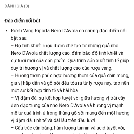
ĐÁNH GIÁ (0)
Đặc điểm nổi bật
Rượu Vang Riporta Nero D’Avola có những đặc điểm nổi
bật sau:
– Độ tinh khiết: rượu được chế tạo từ những quả nho
Nero D’Avola chất lượng cao, đảm bảo độ tinh khiết và
sự tươi mới của sản phẩm. Quá trình sản xuất tinh tế giúp
duy trì hương vị và chất lượng cao của rượu vang.
– Hương thơm phức hợp: hương thơm của quả chín mọng,
gia vị hấp dẫn và gỗ sồi đều tỏa ra từ ly rượu này, tạo nên
một sự kết hợp tinh tế và hài hòa.
– Vị đậm đà: sự kết hợp tuyệt vời giữa hương vị trái cây
đen đặc trưng của nho Nero D’Avola và hương vị mạnh
mẽ từ quá trình ủ trong thùng gỗ sồi mang đến một hương
vị đậm đà, tinh tế và dài lâu trên đầu lưỡi.
– Cấu trúc cân bằng: hàm lượng tannin và acid tuyệt vời,