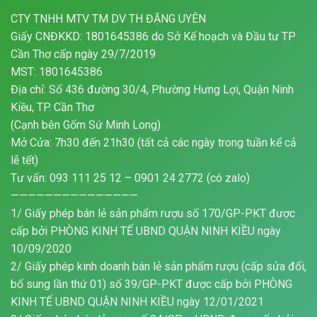
CTY TNHH MTV TM DV TH ĐẶNG UYÊN
Giấy CNĐKKD: 1801645386 do Sở Kế hoạch và Đầu tư TP
Cần Thơ cấp ngày 29/7/2019
MST: 1801645386
Địa chỉ: Số 436 đường 30/4, Phường Hưng Lợi, Quận Ninh
Kiều, TP. Cần Thơ
(Cạnh bên Gốm Sứ Minh Long)
Mở Cửa: 7h30 đến 21h30 (tất cả các ngày trong tuần kể cả
lễ tết)
Tư vấn: 093 111 25 12 – 0901 24 2772 (có zalo)
———————————————
1/ Giấy phép bán lẻ sản phẩm rượu số 170/GP-PKT được
cấp bởi PHÒNG KINH TẾ UBND QUẬN NINH KIỀU ngày
10/09/2020
2/ Giấy phép kinh doanh bán lẻ sản phẩm rượu (cấp sửa đổi,
bổ sung lần thứ 01) số 39/GP-PKT được cấp bởi PHÒNG
KINH TẾ UBND QUẬN NINH KIỀU ngày 12/01/2021