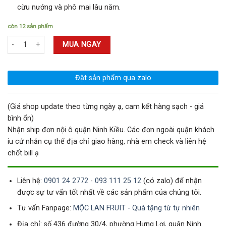
cừu nướng và phô mai lâu năm.
còn 12 sản phẩm
Rượu Vang Đỏ Riporta Nero D'avola Sicilia 13% 750ml Ý số lượng
MUA NGAY
Đặt sản phẩm qua zalo
(Giá shop update theo từng ngày ạ, cam kết hàng sạch - giá
bình ổn)
Nhận ship đơn nội ô quận Ninh Kiều. Các đơn ngoài quận khách
iu cứ nhắn cụ thể địa chỉ giao hàng, nhà em check và liên hệ
chốt bill ạ
Liên hệ:
0901 24 2772
-
093 111 25 12
(có zalo) để nhận
được sự tư vấn tốt nhất về các sản phẩm của chúng tôi.
Tư vấn Fanpage:
MỘC LAN FRUIT - Quà tặng từ tự nhiên
Địa chỉ: số 436 đường 30/4, phường Hưng Lợi, quận Ninh