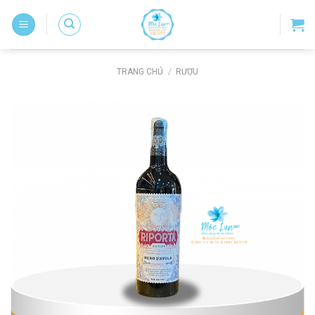
Skip
to
content
TRANG CHỦ
/
RƯỢU