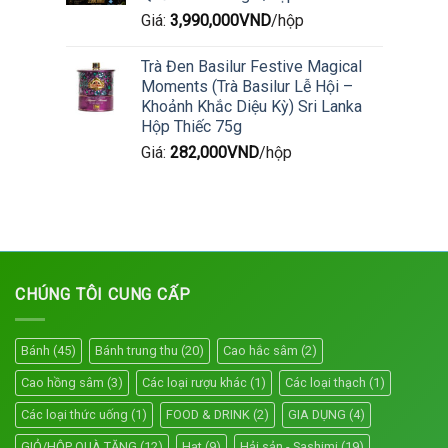
Giá:
3,990,000
VND
/hộp
Trà Đen Basilur Festive Magical
Moments (Trà Basilur Lễ Hội –
Khoảnh Khắc Diệu Kỳ) Sri Lanka
Hộp Thiếc 75g
Giá:
282,000
VND
/hộp
CHÚNG TÔI CUNG CẤP
Bánh
(45)
Bánh trung thu
(20)
Cao hắc sâm
(2)
Cao hồng sâm
(3)
Các loại rượu khác
(1)
Các loại thạch
(1)
Các loại thức uống
(1)
FOOD & DRINK
(2)
GIA DỤNG
(4)
GIỎ/HỘP QUÀ TẶNG
(12)
Hạt
(9)
Hải sản - Sashimi
(19)