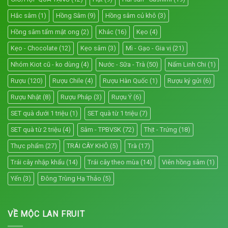
Hắc sâm
(1)
Hồng Sâm
(9)
Hồng sâm củ khô
(3)
Hồng sâm tẩm mật ong
(2)
Khác
(16)
Kẹo
(4)
Kẹo - Chocolate
(12)
Kẹo sâm
(3)
Mì - Gạo - Gia vị
(21)
Nhóm Kiot cũ - ko dùng
(4)
Nước - Sữa - Trà
(50)
Nấm Linh Chi
(1)
Rượu
(120)
Rượu Chile
(4)
Rượu Hàn Quốc
(1)
Rượu ký gửi
(6)
Rượu Nhật
(8)
Rượu Pháp
(3)
Rượu Ý
(6)
SET quà dưới 1 triệu
(1)
SET quà từ 1 triệu
(7)
SET quà từ 2 triệu
(4)
Sâm - TPBVSK
(72)
Thịt - Trứng
(18)
Thực phẩm
(27)
TRÁI CÂY KHÔ
(5)
Trà
(17)
Trái cây nhập khẩu
(14)
Trái cây theo mùa
(14)
Viên hồng sâm
(1)
Yến
(3)
Đông Trùng Hạ Thảo
(5)
VỀ MỘC LAN FRUIT