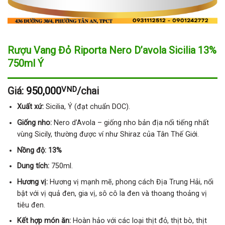
Rượu Vang Đỏ Riporta Nero D’avola Sicilia 13%
750ml Ý
Giá:
950,000
VND
/chai
Xuất xứ:
Sicilia, Ý (đạt chuẩn DOC).
Giống nho:
Nero d’Avola – giống nho bản địa nổi tiếng nhất
vùng Sicily, thường được ví như Shiraz của Tân Thế Giới.
Nồng độ: 13%
Dung tích:
750ml.
Hương vị:
Hương vị mạnh mẽ, phong cách Địa Trung Hải, nổi
bật với vị quả đen, gia vị, sô cô la đen và thoang thoảng vị
tiêu đen.
Kết hợp món ăn:
Hoàn hảo với các loại thịt đỏ, thịt bò, thịt