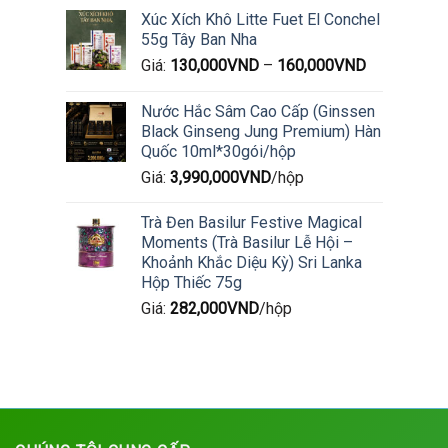
Xúc Xích Khô Litte Fuet El Conchel
55g Tây Ban Nha
Giá:
130,000
VND
–
160,000
VND
Nước Hắc Sâm Cao Cấp (Ginssen
Black Ginseng Jung Premium) Hàn
Quốc 10ml*30gói/hộp
Giá:
3,990,000
VND
/hộp
Trà Đen Basilur Festive Magical
Moments (Trà Basilur Lễ Hội –
Khoảnh Khắc Diệu Kỳ) Sri Lanka
Hộp Thiếc 75g
Giá:
282,000
VND
/hộp