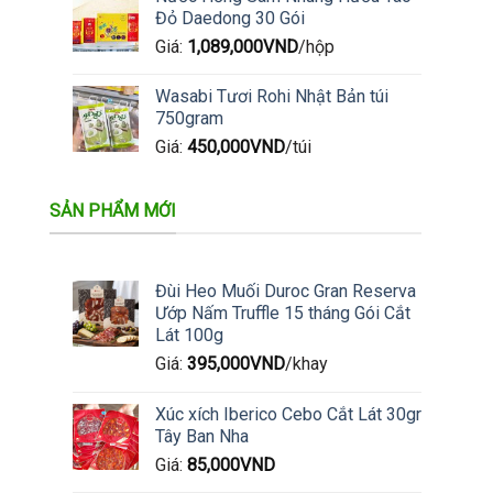
Đỏ Daedong 30 Gói
Giá:
1,089,000
VND
/hộp
Wasabi Tươi Rohi Nhật Bản túi
750gram
Giá:
450,000
VND
/túi
SẢN PHẨM MỚI
Đùi Heo Muối Duroc Gran Reserva
Ướp Nấm Truffle 15 tháng Gói Cắt
Lát 100g
Giá:
395,000
VND
/khay
Xúc xích Iberico Cebo Cắt Lát 30gr
Tây Ban Nha
Giá:
85,000
VND