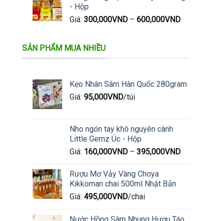
- Hộp
Giá:
300,000
VND
–
600,000
VND
SẢN PHẨM MUA NHIỀU
Kẹo Nhân Sâm Hàn Quốc 280gram
Giá:
95,000
VND
/túi
Nho ngón tay khô nguyên cành
Little Gemz Úc - Hộp
Giá:
160,000
VND
–
395,000
VND
Rượu Mơ Vảy Vàng Choya
Kikkoman chai 500ml Nhật Bản
Giá:
495,000
VND
/chai
Nước Hồng Sâm Nhung Hươu Táo