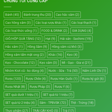
CHÚNG TÔI CUNG CẤP
Bánh
(45)
Bánh trung thu
(20)
Cao hắc sâm
(2)
Cao hồng sâm
(3)
Các loại rượu khác
(1)
Các loại thạch
(1)
Các loại thức uống
(1)
FOOD & DRINK
(2)
GIA DỤNG
(4)
GIỎ/HỘP QUÀ TẶNG
(12)
Hạt
(9)
Hải sản - Sashimi
(19)
Hắc sâm
(1)
Hồng Sâm
(9)
Hồng sâm củ khô
(3)
Hồng sâm tẩm mật ong
(2)
Khác
(16)
Kẹo
(4)
Kẹo - Chocolate
(12)
Kẹo sâm
(3)
Mì - Gạo - Gia vị
(21)
Nhóm Kiot cũ - ko dùng
(4)
Nước - Sữa - Trà
(50)
Nấm Linh Chi
(1)
Rượu
(120)
Rượu Chile
(4)
Rượu Hàn Quốc
(1)
Rượu ký gửi
(6)
Rượu Nhật
(8)
Rượu Pháp
(3)
Rượu Ý
(6)
SET quà dưới 1 triệu
(1)
SET quà từ 1 triệu
(7)
SET quà từ 2 triệu
(4)
Sâm - TPBVSK
(72)
Thịt - Trứng
(18)
Thực phẩm
(27)
TRÁI CÂY KHÔ
(5)
Trà
(17)