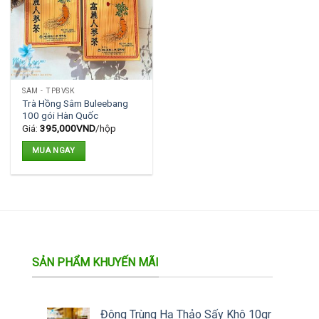
SÂM - TPBVSK
Trà Hồng Sâm Buleebang
100 gói Hàn Quốc
Giá:
395,000
VND
/hộp
MUA NGAY
SẢN PHẨM KHUYẾN MÃI
Đông Trùng Hạ Thảo Sấy Khô 10gr