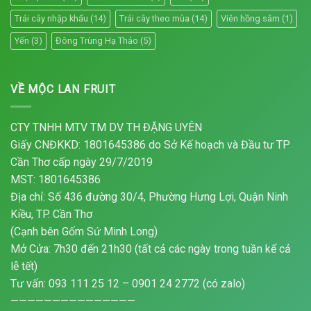
Trái cây nhập khẩu
(14)
Trái cây theo mùa
(14)
Viên hồng sâm
(1)
Yến
(3)
Đông Trùng Hạ Thảo
(5)
VỀ MỘC LAN FRUIT
CTY TNHH MTV TM DV TH ĐẶNG UYÊN
Giấy CNĐKKD: 1801645386 do Sở Kế hoạch và Đầu tư TP
Cần Thơ cấp ngày 29/7/2019
MST: 1801645386
Địa chỉ: Số 436 đường 30/4, Phường Hưng Lợi, Quận Ninh
Kiều, TP. Cần Thơ
(Cạnh bên Gốm Sứ Minh Long)
Mở Cửa: 7h30 đến 21h30 (tất cả các ngày trong tuần kể cả
lễ tết)
Tư vấn: 093 111 25 12 – 0901 24 2772 (có zalo)
———————————————