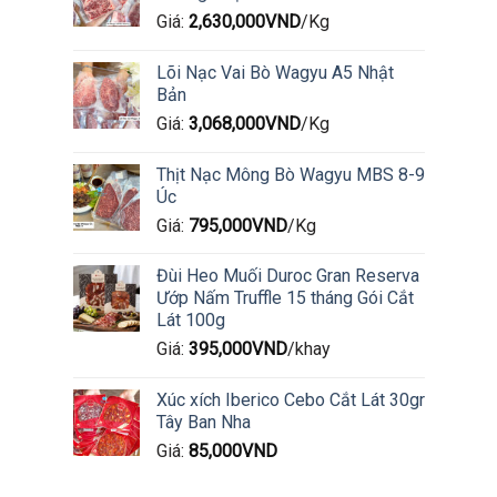
Giá:
2,630,000
VND
/Kg
Lõi Nạc Vai Bò Wagyu A5 Nhật
Bản
Giá:
3,068,000
VND
/Kg
Thịt Nạc Mông Bò Wagyu MBS 8-9
Úc
Giá:
795,000
VND
/Kg
Đùi Heo Muối Duroc Gran Reserva
Ướp Nấm Truffle 15 tháng Gói Cắt
Lát 100g
Giá:
395,000
VND
/khay
Xúc xích Iberico Cebo Cắt Lát 30gr
Tây Ban Nha
Giá:
85,000
VND