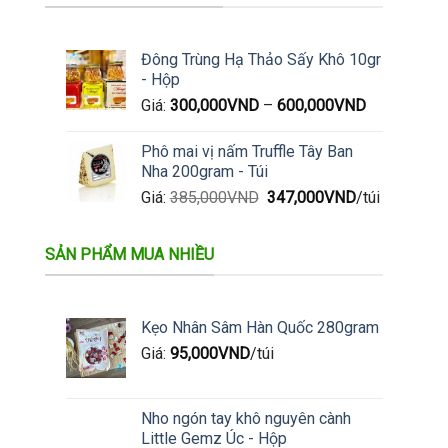
Đông Trùng Hạ Thảo Sấy Khô 10gr
- Hộp
Giá:
300,000
VND
–
600,000
VND
Phô mai vị nấm Truffle Tây Ban
Nha 200gram - Túi
Giá
Giá
Giá:
385,000
VND
347,000
VND
/túi
gốc
hiện
là:
tại
SẢN PHẨM MUA NHIỀU
385,000VND.
là:
347,000VND.
Kẹo Nhân Sâm Hàn Quốc 280gram
Giá:
95,000
VND
/túi
Nho ngón tay khô nguyên cành
Little Gemz Úc - Hộp