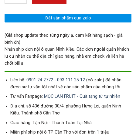
Đặt sản phẩm qua zalo
(Giá shop update theo từng ngày ạ, cam kết hàng sạch - giá
bình ổn)
Nhận ship đơn nội ô quận Ninh Kiều. Các đơn ngoài quận khách
iu cứ nhắn cụ thể địa chỉ giao hàng, nhà em check và liên hệ
chốt bill ạ
Liên hệ:
0901 24 2772
-
093 111 25 12
(có zalo) để nhận
được sự tư vấn tốt nhất về các sản phẩm của chúng tôi.
Tư vấn Fanpage:
MỘC LAN FRUIT - Quà tặng từ tự nhiên
Địa chỉ: số 436 đường 30/4, phường Hưng Lợi, quận Ninh
Kiều, Thành phố Cần Thơ
Giao hàng: Tận Nơi - Thanh Toán Tại Nhà
Miễn phí ship nội ô TP Cần Thơ với đơn trên 1 triệu