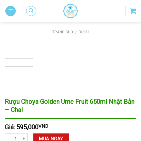
Skip
to
content
TRANG CHỦ
/
RƯỢU
Rượu Choya Golden Ume Fruit 650ml Nhật Bản
– Chai
Giá:
595,000
VND
Rượu Choya Golden Ume Fruit 650ml Nhật Bản - Chai số lượng
MUA NGAY