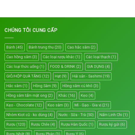
CHÚNG TÔI CUNG CẤP
Bánh
(45)
Bánh trung thu
(20)
Cao hắc sâm
(2)
Cao hồng sâm
(3)
Các loại rượu khác
(1)
Các loại thạch
(1)
Các loại thức uống
(1)
FOOD & DRINK
(2)
GIA DỤNG
(4)
GIỎ/HỘP QUÀ TẶNG
(12)
Hạt
(9)
Hải sản - Sashimi
(19)
Hắc sâm
(1)
Hồng Sâm
(9)
Hồng sâm củ khô
(3)
Hồng sâm tẩm mật ong
(2)
Khác
(16)
Kẹo
(4)
Kẹo - Chocolate
(12)
Kẹo sâm
(3)
Mì - Gạo - Gia vị
(21)
Nhóm Kiot cũ - ko dùng
(4)
Nước - Sữa - Trà
(50)
Nấm Linh Chi
(1)
Rượu
(120)
Rượu Chile
(4)
Rượu Hàn Quốc
(1)
Rượu ký gửi
(6)
Rượu Nhật
(8)
Rượu Pháp
(3)
Rượu Ý
(6)