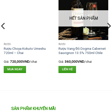
HẾT SẢN PHẨM
RƯỢU
RƯỢU
Rượu Choya Kokuto Umeshu
Rượu Vang Đỏ Dogma Cabernet
720ml – Chai
Sauvignon 13.5% 750ml Chile
Giá:
720,000
VND
/chai
Giá:
360,000
VND
/chai
MUA NGAY
LIÊN HỆ
SẢN PHẨM KHUYẾN MÃI