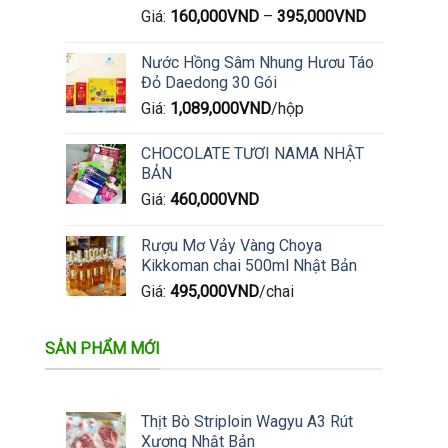
Giá:
160,000
VND
–
395,000
VND
Nước Hồng Sâm Nhung Hươu Táo
Đỏ Daedong 30 Gói
Giá:
1,089,000
VND
/hộp
CHOCOLATE TƯƠI NAMA NHẬT
BẢN
Giá:
460,000
VND
Rượu Mơ Vảy Vàng Choya
Kikkoman chai 500ml Nhật Bản
Giá:
495,000
VND
/chai
SẢN PHẨM MỚI
Thịt Bò Striploin Wagyu A3 Rút
Xương Nhật Bản