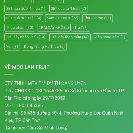
SET quà dưới 1 triệu
(1)
SET quà từ 1 triệu
(7)
SET quà từ 2 triệu
(4)
Sâm - TPBVSK
(72)
Thịt - Trứng
(21)
Thực phẩm
(30)
TRÁI CÂY KHÔ
(5)
Trà
(17)
Trái cây nhập khẩu
(14)
Trái cây theo mùa
(14)
Viên hồng sâm
(1)
Yến
(3)
Đông Trùng Hạ Thảo
(5)
VỀ MỘC LAN FRUIT
CTY TNHH MTV TM DV TH ĐẶNG UYÊN
Giấy CNĐKKD: 1801645386 do Sở Kế hoạch và Đầu tư TP
Cần Thơ cấp ngày 29/7/2019
MST: 1801645386
Địa chỉ: Số 436 đường 30/4, Phường Hưng Lợi, Quận Ninh
Kiều, TP. Cần Thơ
(Cạnh bên Gốm Sứ Minh Long)