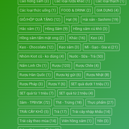
Cao hồng sâm
(3)
Các loại rượu khác
(1)
Các loại thạch
(1)
Các loại thức uống
(1)
FOOD & DRINK
(2)
GIA DỤNG
(4)
GIỎ/HỘP QUÀ TẶNG
(12)
Hạt
(9)
Hải sản - Sashimi
(19)
Hắc sâm
(1)
Hồng Sâm
(9)
Hồng sâm củ khô
(3)
Hồng sâm tẩm mật ong
(2)
Khác
(16)
Kẹo
(4)
Kẹo - Chocolate
(12)
Kẹo sâm
(3)
Mì - Gạo - Gia vị
(21)
Nhóm Kiot cũ - ko dùng
(4)
Nước - Sữa - Trà
(50)
Nấm Linh Chi
(1)
Rượu
(120)
Rượu Chile
(4)
Rượu Hàn Quốc
(1)
Rượu ký gửi
(6)
Rượu Nhật
(8)
Rượu Pháp
(3)
Rượu Ý
(6)
SET quà dưới 1 triệu
(1)
SET quà từ 1 triệu
(7)
SET quà từ 2 triệu
(4)
Sâm - TPBVSK
(72)
Thịt - Trứng
(18)
Thực phẩm
(27)
TRÁI CÂY KHÔ
(5)
Trà
(17)
Trái cây nhập khẩu
(14)
Trái cây theo mùa
(14)
Viên hồng sâm
(1)
Yến
(3)