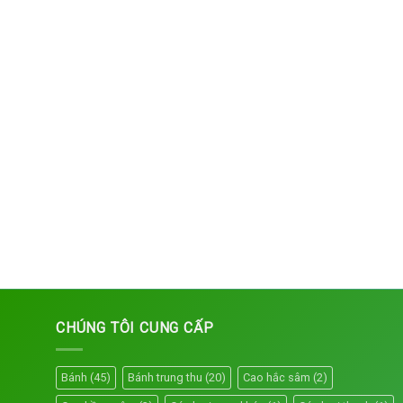
CHÚNG TÔI CUNG CẤP
Bánh
(45)
Bánh trung thu
(20)
Cao hắc sâm
(2)