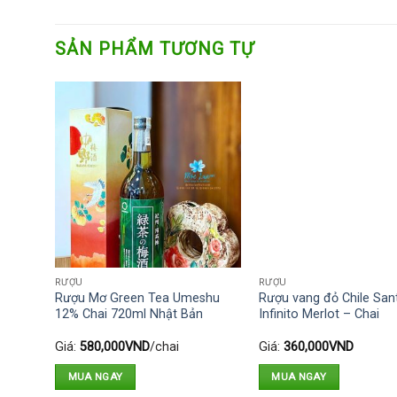
SẢN PHẨM TƯƠNG TỰ
RƯỢU
RƯỢU
ana
Rượu Mơ Green Tea Umeshu
Rượu vang đỏ Chile San
12% Chai 720ml Nhật Bản
Infinito Merlot – Chai
Giá:
580,000
VND
/chai
Giá:
360,000
VND
MUA NGAY
MUA NGAY