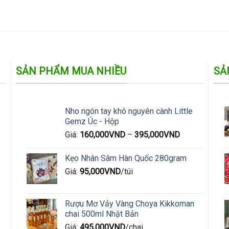
SẢN PHẨM MUA NHIỀU
SẢ
Nho ngón tay khô nguyên cành Little
Gemz Úc - Hộp
Giá:
160,000
VND
–
395,000
VND
Kẹo Nhân Sâm Hàn Quốc 280gram
Giá:
95,000
VND
/túi
Rượu Mơ Vảy Vàng Choya Kikkoman
chai 500ml Nhật Bản
Giá:
495,000
VND
/chai