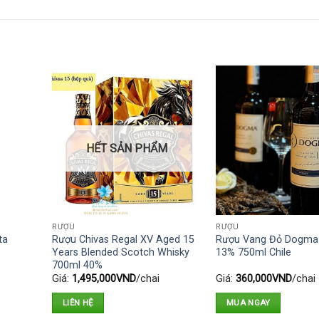
HẾT SẢN PHẨM
RƯỢU
RƯỢU
ta
Rượu Chivas Regal XV Aged 15
Rượu Vang Đỏ Dogma 
Years Blended Scotch Whisky
13% 750ml Chile
700ml 40%
Giá:
1,495,000
VND
/chai
Giá:
360,000
VND
/chai
LIÊN HỆ
MUA NGAY