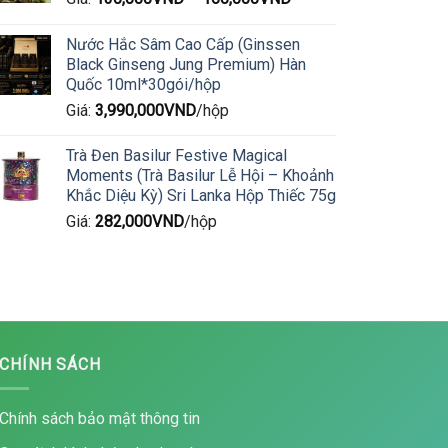
Nước Hắc Sâm Cao Cấp (Ginssen
Black Ginseng Jung Premium) Hàn
Quốc 10ml*30gói/hộp
Giá:
3,990,000
VND
/hộp
Trà Đen Basilur Festive Magical
Moments (Trà Basilur Lễ Hội – Khoảnh
Khắc Diệu Kỳ) Sri Lanka Hộp Thiếc 75g
Giá:
282,000
VND
/hộp
CHÍNH SÁCH
Chính sách bảo mật thông tin