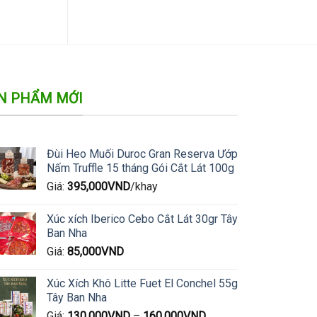
N PHẨM MỚI
Đùi Heo Muối Duroc Gran Reserva Ướp
Nấm Truffle 15 tháng Gói Cắt Lát 100g
Giá:
395,000
VND
/khay
Xúc xích Iberico Cebo Cắt Lát 30gr Tây
Ban Nha
Giá:
85,000
VND
Xúc Xích Khô Litte Fuet El Conchel 55g
Tây Ban Nha
Giá:
130,000
VND
–
160,000
VND