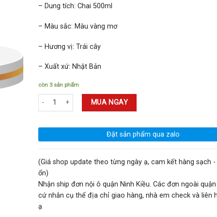
– Dung tích: Chai 500ml
– Màu sắc: Màu vàng mơ
– Hương vị: Trái cây
– Xuất xứ: Nhật Bản
còn 3 sản phẩm
Rượu Choya JA Gold Edition 500ml 19% số lượng
MUA NGAY
Đặt sản phẩm qua zalo
(Giá shop update theo từng ngày ạ, cam kết hàng sạch - 
ổn)
Nhận ship đơn nội ô quận Ninh Kiều. Các đơn ngoài quận
cứ nhắn cụ thể địa chỉ giao hàng, nhà em check và liên hệ
ạ