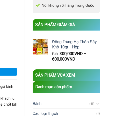
Nói không với hàng Trung Quốc
SẢN PHẨM GIẢM GIÁ
Đông Trùng Hạ Thảo Sấy
Khô 10gr - Hộp
Giá:
300,000
VND
–
600,000
VND
SẢN PHẨM VỪA XEM
Danh mục sản phẩm
giá bình
 khách iu
Bánh
(45)
 chốt bill
Các loại thạch
(1)