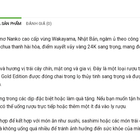
Ả SẢN PHẨM
ĐÁNH GIÁ (0)
mơ Nanko cao cấp vùng Wakayama, Nhật Bản, ngâm ủ theo công 
 chua thanh hài hòa, điểm xuyết vảy vàng 24K sang trọng, mang đế
ương vị trái cây chín, mật ong và gia vị. Đây là một loại rượu t
old Edition được đóng chai trong lọ thủy tinh sang trọng và đư
.
 trong các dịp đặc biệt hoặc làm quà tặng. Nếu bạn muốn tận h
ó thể uống rượu trực tiếp hoặc thêm một ít đá vào ly rượu.
ợp để kết hợp với món ăn như sushi, sashimi hoặc các món trái c
và không uống quá nhiều để tránh ảnh hưởng đến sức khỏe của mì