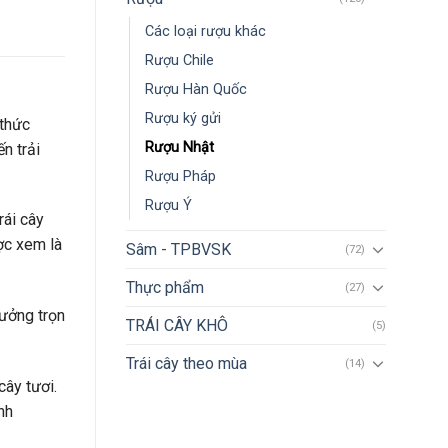
Các loại rượu khác
Rượu Chile
Rượu Hàn Quốc
Rượu ký gửi
thức
Rượu Nhật
n trải
Rượu Pháp
Rượu Ý
rái cây
ợc xem là
Sâm - TPBVSK
(72)
Thực phẩm
(27)
ưởng trọn
TRÁI CÂY KHÔ
(5)
Trái cây theo mùa
(14)
ây tươi.
nh