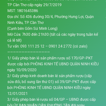
TP Cần Thơ cấp ngày 29/7/2019
MST: 1801645386
Địa chỉ: Số 436 đường 30/4, Phường Hưng Lợi, Quận
Ninh Kiều, TP. Cần Thơ
(Cạnh bên Gốm Sứ Minh Long)
Mở Cửa: 7h30 đến 21h30 (tất cả các ngày trong tuần kể
cả lễ tết)
Tư vấn: 093 111 25 12 – 0901 24 2772 (có zalo)
———————————————
1/ Giấy phép bán lẻ sản phẩm rượu số 170/GP-PKT
được cấp bởi PHÒNG KINH TẾ UBND QUẬN NINH KIỀU
ngày 10/09/2020
2/ Giấy phép kinh doanh bán lẻ sản phẩm rượu (cấp
sửa đổi, bổ sung lần thứ 01) số 39/GP-PKT được cấp
bởi PHÒNG KINH TẾ UBND QUẬN NINH KIỀU ngày
12/01/2021
3/ Giấy phép bán lẻ rượu số 04/GP – UBND được cấp
bởi ỦY BAN NHÂN DÂN PHƯỜNG TÂN AN ngày