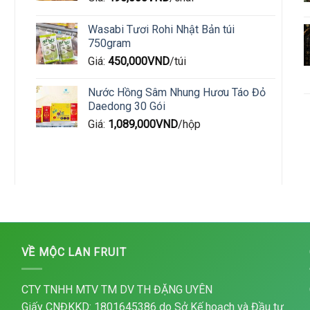
Wasabi Tươi Rohi Nhật Bản túi
750gram
Giá:
450,000
VND
/túi
Nước Hồng Sâm Nhung Hươu Táo Đỏ
Daedong 30 Gói
Giá:
1,089,000
VND
/hộp
VỀ MỘC LAN FRUIT
CTY TNHH MTV TM DV TH ĐẶNG UYÊN
Giấy CNĐKKD: 1801645386 do Sở Kế hoạch và Đầu tư