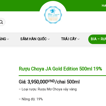
Hot
ẶNG
SÂM HÀN QUỐC
TRÁI CÂY
BIA – R
Rượu Choya JA Gold Edition 500ml 19%
Giá:
3,950,000
VND
/chai 500ml
– Loại rượu: Rượu Mơ Choya vảy vàng
– Nồng độ: 19%