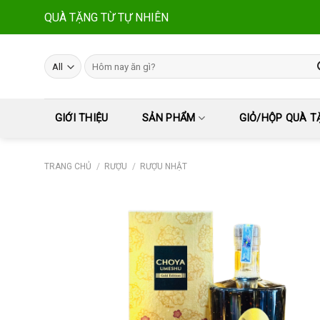
Skip
QUÀ TẶNG TỪ TỰ NHIÊN
to
content
Tìm
kiếm:
GIỚI THIỆU
SẢN PHẨM
GIỎ/HỘP QUÀ T
TRANG CHỦ
/
RƯỢU
/
RƯỢU NHẬT