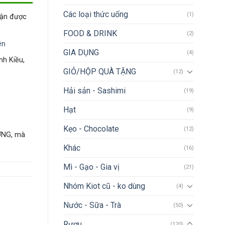
Các loại thức uống
(1)
hận được
FOOD & DRINK
(2)
ên
GIA DỤNG
(4)
nh Kiều,
GIỎ/HỘP QUÀ TẶNG
(12)
Hải sản - Sashimi
(19)
Hạt
(9)
Kẹo - Chocolate
(12)
ỢNG, mà
Khác
(16)
Mì - Gạo - Gia vị
(21)
Nhóm Kiot cũ - ko dùng
(4)
Nước - Sữa - Trà
(50)
Rượu
(120)