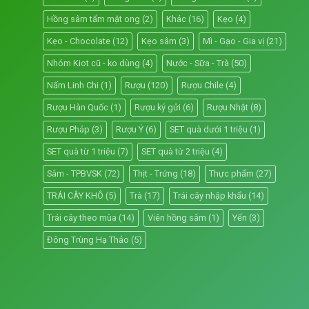
Hồng sâm tẩm mật ong
(2)
Khác
(16)
Kẹo
(4)
Kẹo - Chocolate
(12)
Kẹo sâm
(3)
Mì - Gạo - Gia vị
(21)
Nhóm Kiot cũ - ko dùng
(4)
Nước - Sữa - Trà
(50)
Nấm Linh Chi
(1)
Rượu
(120)
Rượu Chile
(4)
Rượu Hàn Quốc
(1)
Rượu ký gửi
(6)
Rượu Nhật
(8)
Rượu Pháp
(3)
Rượu Ý
(6)
SET quà dưới 1 triệu
(1)
SET quà từ 1 triệu
(7)
SET quà từ 2 triệu
(4)
Sâm - TPBVSK
(72)
Thịt - Trứng
(18)
Thực phẩm
(27)
TRÁI CÂY KHÔ
(5)
Trà
(17)
Trái cây nhập khẩu
(14)
Trái cây theo mùa
(14)
Viên hồng sâm
(1)
Yến
(3)
Đông Trùng Hạ Thảo
(5)