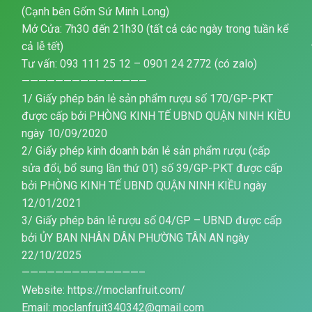
(Cạnh bên Gốm Sứ Minh Long)
Mở Cửa: 7h30 đến 21h30 (tất cả các ngày trong tuần kể
cả lễ tết)
Tư vấn: 093 111 25 12 – 0901 24 2772 (có zalo)
———————————————
1/ Giấy phép bán lẻ sản phẩm rượu số 170/GP-PKT
được cấp bởi PHÒNG KINH TẾ UBND QUẬN NINH KIỀU
ngày 10/09/2020
2/ Giấy phép kinh doanh bán lẻ sản phẩm rượu (cấp
sửa đổi, bổ sung lần thứ 01) số 39/GP-PKT được cấp
bởi PHÒNG KINH TẾ UBND QUẬN NINH KIỀU ngày
12/01/2021
3/ Giấy phép bán lẻ rượu số 04/GP – UBND được cấp
bởi ỦY BAN NHÂN DÂN PHƯỜNG TÂN AN ngày
22/10/2025
——————————————–
Website: https://moclanfruit.com/
Email: moclanfruit340342@gmail.com