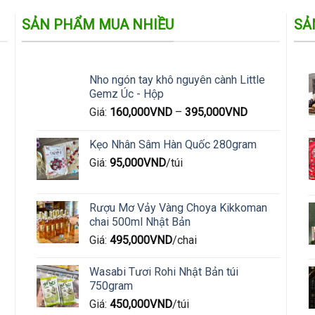
SẢN PHẨM MUA NHIỀU
SẢ
Nho ngón tay khô nguyên cành Little
Gemz Úc - Hộp
Giá:
160,000
VND
–
395,000
VND
Kẹo Nhân Sâm Hàn Quốc 280gram
Giá:
95,000
VND
/túi
Rượu Mơ Vảy Vàng Choya Kikkoman
chai 500ml Nhật Bản
Giá:
495,000
VND
/chai
Wasabi Tươi Rohi Nhật Bản túi
750gram
Giá:
450,000
VND
/túi