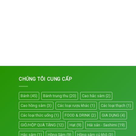
CHÚNG TÔI CUNG CẤP
Bánh
(45)
Bánh trung thu
(20)
Cao hắc sâm
(2)
Cao hồng sâm
(3)
Các loại rượu khác
(1)
Các loại thạch
(1)
Các loại thức uống
(1)
FOOD & DRINK
(2)
GIA DỤNG
(4)
GIỎ/HỘP QUÀ TẶNG
(12)
Hạt
(9)
Hải sản - Sashimi
(19)
Hắc sâm
(1)
Hồng Sâm
(9)
Hồng sâm củ khô
(3)