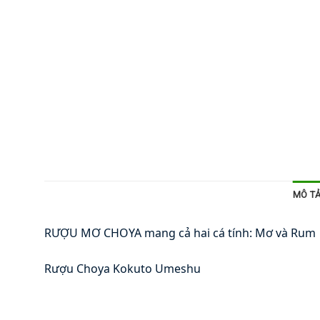
MÔ T
RƯỢU MƠ CHOYA mang cả hai cá tính: Mơ và Rum
🌸
Rượu Choya Kokuto Umeshu 
🌸