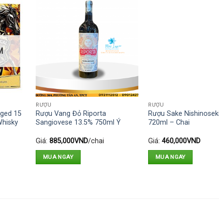
M
RƯỢU
RƯỢU
Aged 15
Rượu Vang Đỏ Riporta
Rượu Sake Nishinosek
Whisky
Sangiovese 13.5% 750ml Ý
720ml – Chai
Giá:
885,000
VND
/chai
Giá:
460,000
VND
MUA NGAY
MUA NGAY