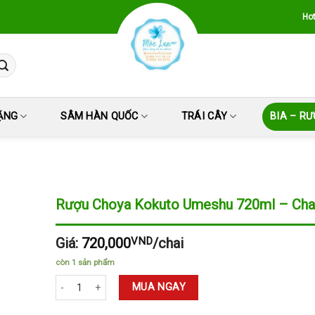
Hot
ẶNG
SÂM HÀN QUỐC
TRÁI CÂY
BIA – R
Rượu Choya Kokuto Umeshu 720ml – Cha
Giá:
720,000
VND
/chai
còn 1 sản phẩm
Rượu Choya Kokuto Umeshu 720ml - Chai số lượng
MUA NGAY