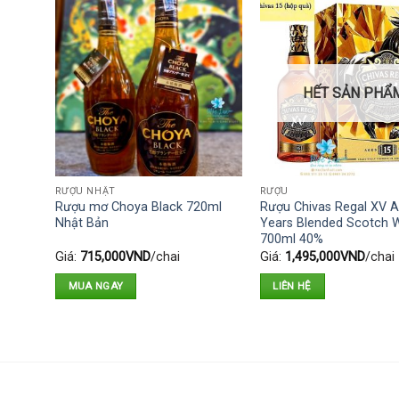
HẾT SẢN PHẨ
RƯỢU NHẬT
RƯỢU
ruit
Rượu mơ Choya Black 720ml
Rượu Chivas Regal XV 
Nhật Bản
Years Blended Scotch 
700ml 40%
Giá:
715,000
VND
/chai
Giá:
1,495,000
VND
/chai
MUA NGAY
LIÊN HỆ