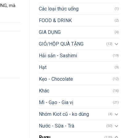
ỢNG, mà
Các loại thức uống
(1)
FOOD & DRINK
(2)
GIA DỤNG
(4)
GIỎ/HỘP QUÀ TẶNG
(12)
Hải sản - Sashimi
(19)
Hạt
(9)
Kẹo - Chocolate
(12)
Khác
(16)
Mì - Gạo - Gia vị
(21)
Nhóm Kiot cũ - ko dùng
(4)
Nước - Sữa - Trà
(50)
Rượu
(120)