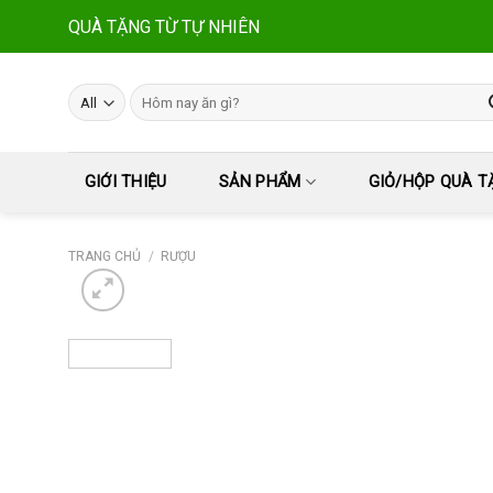
Skip
QUÀ TẶNG TỪ TỰ NHIÊN
to
content
Tìm
kiếm:
GIỚI THIỆU
SẢN PHẨM
GIỎ/HỘP QUÀ T
TRANG CHỦ
/
RƯỢU