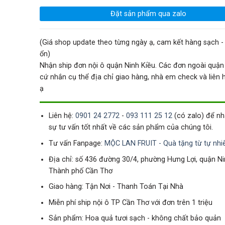
Đặt sản phẩm qua zalo
(Giá shop update theo từng ngày ạ, cam kết hàng sạch - 
ổn)
Nhận ship đơn nội ô quận Ninh Kiều. Các đơn ngoài quận
cứ nhắn cụ thể địa chỉ giao hàng, nhà em check và liên hệ
ạ
Liên hệ:
0901 24 2772
-
093 111 25 12
(có zalo) để n
sự tư vấn tốt nhất về các sản phẩm của chúng tôi.
Tư vấn Fanpage:
MỘC LAN FRUIT - Quà tặng từ tự nhi
Địa chỉ: số 436 đường 30/4, phường Hưng Lợi, quận Ni
Thành phố Cần Thơ
Giao hàng: Tận Nơi - Thanh Toán Tại Nhà
Miễn phí ship nội ô TP Cần Thơ với đơn trên 1 triệu
Sản phẩm: Hoa quả tươi sạch - không chất bảo quản