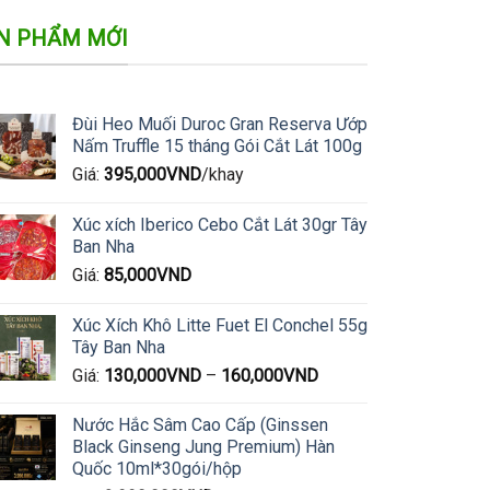
N PHẨM MỚI
Đùi Heo Muối Duroc Gran Reserva Ướp
Nấm Truffle 15 tháng Gói Cắt Lát 100g
Giá:
395,000
VND
/khay
Xúc xích Iberico Cebo Cắt Lát 30gr Tây
Ban Nha
Giá:
85,000
VND
Xúc Xích Khô Litte Fuet El Conchel 55g
Tây Ban Nha
Giá:
130,000
VND
–
160,000
VND
Nước Hắc Sâm Cao Cấp (Ginssen
Black Ginseng Jung Premium) Hàn
Quốc 10ml*30gói/hộp