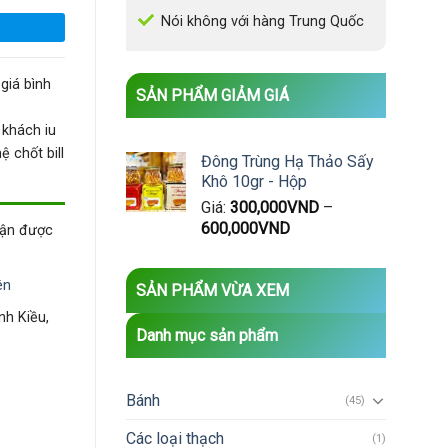
Nói không với hàng Trung Quốc
giá bình
SẢN PHẨM GIẢM GIÁ
 khách iu
 chốt bill
Đông Trùng Hạ Thảo Sấy
Khô 10gr - Hộp
Giá:
300,000
VND
–
600,000
VND
hận được
ên
SẢN PHẨM VỪA XEM
nh Kiều,
Danh mục sản phẩm
Bánh
(45)
Các loại thạch
(1)