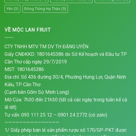
Yến
(3)
Đông Trùng Hạ Thảo
(5)
VỀ MỘC LAN FRUIT
CTY TNHH MTV TM DV TH ĐẶNG UYÊN
Giấy CNĐKKD: 1801645386 do Sở Kế hoạch và Đầu tư TP
Cần Thơ cấp ngày 29/7/2019
MST: 1801645386
Địa chỉ: Số 436 đường 30/4, Phường Hưng Lợi, Quận Ninh
Kiều, TP. Cần Thơ
(Cạnh bên Gốm Sứ Minh Long)
Mở Cửa: 7h30 đến 21h30 (tất cả các ngày trong tuần kể cả
lễ tết)
Tư vấn: 093 111 25 12 – 0901 24 2772 (có zalo)
———————————————
1/ Giấy phép bán lẻ sản phẩm rượu số 170/GP-PKT được