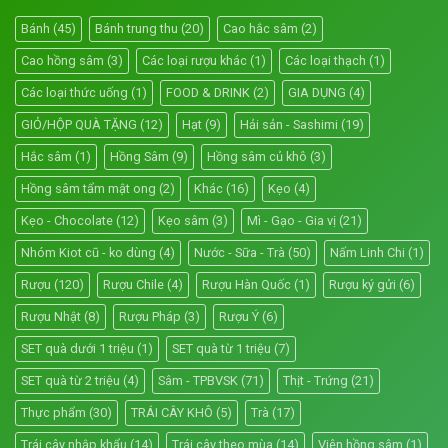
Bánh
(45)
Bánh trung thu
(20)
Cao hắc sâm
(2)
Cao hồng sâm
(3)
Các loại rượu khác
(1)
Các loại thạch
(1)
Các loại thức uống
(1)
FOOD & DRINK
(2)
GIA DỤNG
(4)
GIỎ/HỘP QUÀ TẶNG
(12)
Hạt
(9)
Hải sản - Sashimi
(19)
Hắc sâm
(1)
Hồng Sâm
(9)
Hồng sâm củ khô
(3)
Hồng sâm tẩm mật ong
(2)
Khác
(16)
Kẹo
(4)
Kẹo - Chocolate
(12)
Kẹo sâm
(3)
Mì - Gạo - Gia vị
(21)
Nhóm Kiot cũ - ko dùng
(4)
Nước - Sữa - Trà
(50)
Nấm Linh Chi
(1)
Rượu
(120)
Rượu Chile
(4)
Rượu Hàn Quốc
(1)
Rượu ký gửi
(6)
Rượu Nhật
(8)
Rượu Pháp
(3)
Rượu Ý
(6)
SET quà dưới 1 triệu
(1)
SET quà từ 1 triệu
(7)
SET quà từ 2 triệu
(4)
Sâm - TPBVSK
(71)
Thịt - Trứng
(21)
Thực phẩm
(30)
TRÁI CÂY KHÔ
(5)
Trà
(17)
Trái cây nhập khẩu
(14)
Trái cây theo mùa
(14)
Viên hồng sâm
(1)