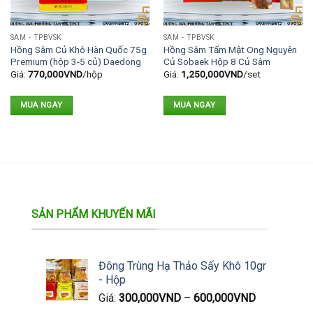
SÂM - TPBVSK
SÂM - TPBVSK
Hồng Sâm Củ Khô Hàn Quốc 75g
Hồng Sâm Tẩm Mật Ong Nguyên
Premium (hộp 3-5 củ) Daedong
Củ Sobaek Hộp 8 Củ Sâm
Giá:
770,000
VND
/hộp
Giá:
1,250,000
VND
/set
MUA NGAY
MUA NGAY
SẢN PHẨM KHUYẾN MÃI
Đông Trùng Hạ Thảo Sấy Khô 10gr
- Hộp
Giá:
300,000
VND
–
600,000
VND