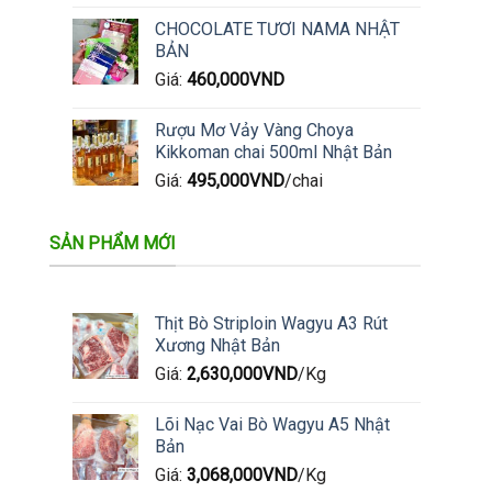
CHOCOLATE TƯƠI NAMA NHẬT
BẢN
Giá:
460,000
VND
Rượu Mơ Vảy Vàng Choya
Kikkoman chai 500ml Nhật Bản
Giá:
495,000
VND
/chai
SẢN PHẨM MỚI
Thịt Bò Striploin Wagyu A3 Rút
Xương Nhật Bản
Giá:
2,630,000
VND
/Kg
Lõi Nạc Vai Bò Wagyu A5 Nhật
Bản
Giá:
3,068,000
VND
/Kg