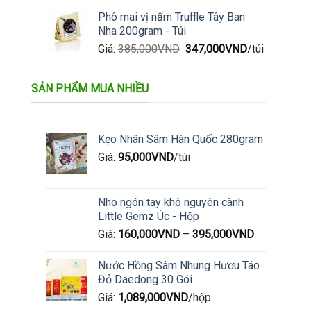
Phô mai vị nấm Truffle Tây Ban
Nha 200gram - Túi
Giá
Giá
Giá:
385,000
VND
347,000
VND
/túi
gốc
hiện
là:
tại
SẢN PHẨM MUA NHIỀU
385,000VND.
là:
347,000VND.
Kẹo Nhân Sâm Hàn Quốc 280gram
Giá:
95,000
VND
/túi
Nho ngón tay khô nguyên cành
Little Gemz Úc - Hộp
Giá:
160,000
VND
–
395,000
VND
Nước Hồng Sâm Nhung Hươu Táo
Đỏ Daedong 30 Gói
Giá:
1,089,000
VND
/hộp