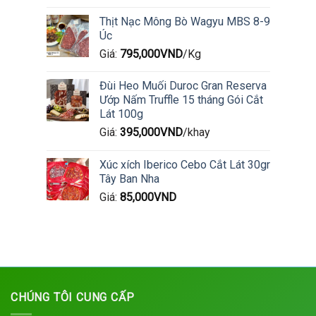
Thịt Nạc Mông Bò Wagyu MBS 8-9
Úc
Giá:
795,000
VND
/Kg
Đùi Heo Muối Duroc Gran Reserva
Ướp Nấm Truffle 15 tháng Gói Cắt
Lát 100g
Giá:
395,000
VND
/khay
Xúc xích Iberico Cebo Cắt Lát 30gr
Tây Ban Nha
Giá:
85,000
VND
CHÚNG TÔI CUNG CẤP