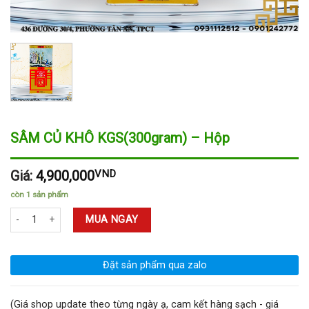
SÂM CỦ KHÔ KGS(300gram) – Hộp
Giá:
4,900,000
VND
còn 1 sản phẩm
SÂM CỦ KHÔ KGS(300gram) - Hộp số lượng
MUA NGAY
Đặt sản phẩm qua zalo
(Giá shop update theo từng ngày ạ, cam kết hàng sạch - giá