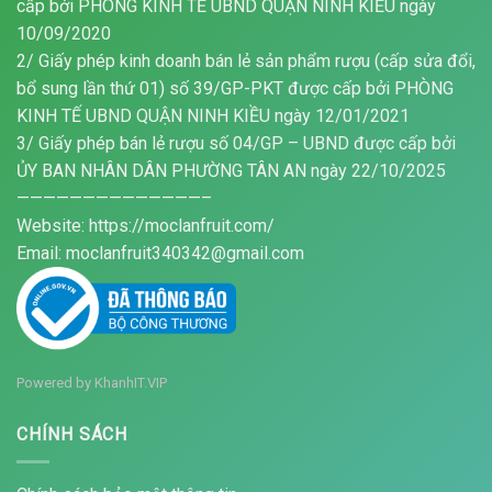
cấp bởi PHÒNG KINH TẾ UBND QUẬN NINH KIỀU ngày
10/09/2020
2/ Giấy phép kinh doanh bán lẻ sản phẩm rượu (cấp sửa đổi,
bổ sung lần thứ 01) số 39/GP-PKT được cấp bởi PHÒNG
KINH TẾ UBND QUẬN NINH KIỀU ngày 12/01/2021
3/ Giấy phép bán lẻ rượu số 04/GP – UBND được cấp bởi
ỦY BAN NHÂN DÂN PHƯỜNG TÂN AN ngày 22/10/2025
——————————————–
Website: https://moclanfruit.com/
Email: moclanfruit340342@gmail.com
Powered by
KhanhIT.VIP
CHÍNH SÁCH