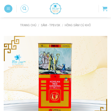
Skip
to
content
TRANG CHỦ
/
SÂM - TPBVSK
/
HỒNG SÂM CỦ KHÔ