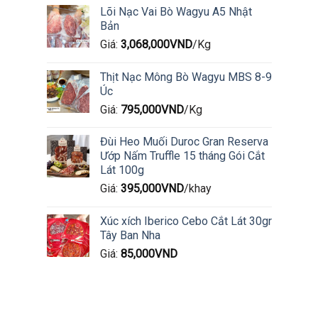
Lõi Nạc Vai Bò Wagyu A5 Nhật
Bản
Giá:
3,068,000
VND
/Kg
Thịt Nạc Mông Bò Wagyu MBS 8-9
Úc
Giá:
795,000
VND
/Kg
Đùi Heo Muối Duroc Gran Reserva
Ướp Nấm Truffle 15 tháng Gói Cắt
Lát 100g
Giá:
395,000
VND
/khay
Xúc xích Iberico Cebo Cắt Lát 30gr
Tây Ban Nha
Giá:
85,000
VND