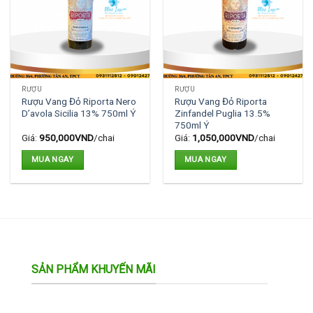
RƯỢU
RƯỢU
Rượu Vang Đỏ Riporta Nero
Rượu Vang Đỏ Riporta
D’avola Sicilia 13% 750ml Ý
Zinfandel Puglia 13.5%
750ml Ý
Giá:
950,000
VND
/chai
Giá:
1,050,000
VND
/chai
MUA NGAY
MUA NGAY
SẢN PHẨM KHUYẾN MÃI