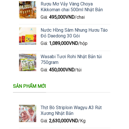
Rượu Mơ Vảy Vàng Choya
Kikkoman chai 500ml Nhật Bản
Giá:
495,000
VND
/chai
Nước Hồng Sâm Nhung Hươu Táo
Đỏ Daedong 30 Gói
Giá:
1,089,000
VND
/hộp
Wasabi Tươi Rohi Nhật Bản túi
750gram
Giá:
450,000
VND
/túi
SẢN PHẨM MỚI
Thịt Bò Striploin Wagyu A3 Rút
Xương Nhật Bản
Giá:
2,630,000
VND
/Kg