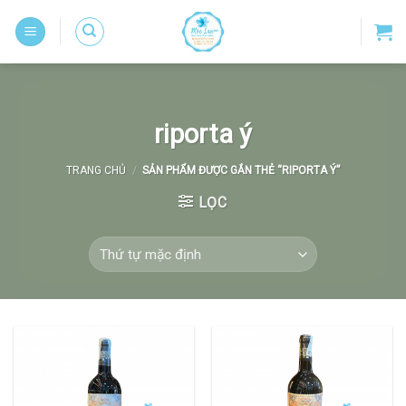
Skip
to
content
riporta ý
TRANG CHỦ
/
SẢN PHẨM ĐƯỢC GẮN THẺ “RIPORTA Ý”
LỌC