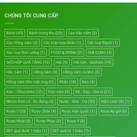
CHÚNG TÔI CUNG CẤP
Bánh
(45)
Bánh trung thu
(20)
Cao hắc sâm
(2)
Cao hồng sâm
(3)
Các loại rượu khác
(1)
Các loại thạch
(1)
Các loại thức uống
(1)
FOOD & DRINK
(2)
GIA DỤNG
(4)
GIỎ/HỘP QUÀ TẶNG
(12)
Hạt
(9)
Hải sản - Sashimi
(19)
Hắc sâm
(1)
Hồng Sâm
(9)
Hồng sâm củ khô
(3)
Hồng sâm tẩm mật ong
(2)
Khác
(16)
Kẹo
(4)
Kẹo - Chocolate
(12)
Kẹo sâm
(3)
Mì - Gạo - Gia vị
(21)
Nhóm Kiot cũ - ko dùng
(4)
Nước - Sữa - Trà
(50)
Nấm Linh Chi
(1)
Rượu
(120)
Rượu Chile
(4)
Rượu Hàn Quốc
(1)
Rượu ký gửi
(6)
Rượu Nhật
(8)
Rượu Pháp
(3)
Rượu Ý
(6)
SET quà dưới 1 triệu
(1)
SET quà từ 1 triệu
(7)