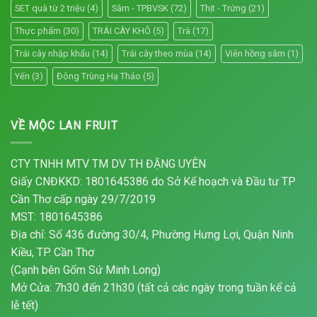
SET quà từ 2 triệu
(4)
Sâm - TPBVSK
(72)
Thịt - Trứng
(21)
Thực phẩm
(30)
TRÁI CÂY KHÔ
(5)
Trà
(17)
Trái cây nhập khẩu
(14)
Trái cây theo mùa
(14)
Viên hồng sâm
(1)
Yến
(3)
Đông Trùng Hạ Thảo
(5)
VỀ MỘC LAN FRUIT
CTY TNHH MTV TM DV TH ĐẶNG UYÊN
Giấy CNĐKKD: 1801645386 do Sở Kế hoạch và Đầu tư TP
Cần Thơ cấp ngày 29/7/2019
MST: 1801645386
Địa chỉ: Số 436 đường 30/4, Phường Hưng Lợi, Quận Ninh
Kiều, TP. Cần Thơ
(Cạnh bên Gốm Sứ Minh Long)
Mở Cửa: 7h30 đến 21h30 (tất cả các ngày trong tuần kể cả
lễ tết)