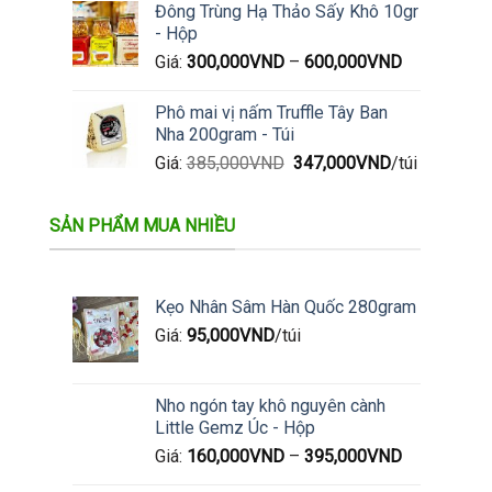
Đông Trùng Hạ Thảo Sấy Khô 10gr
- Hộp
Giá:
300,000
VND
–
600,000
VND
Phô mai vị nấm Truffle Tây Ban
Nha 200gram - Túi
Giá
Giá
Giá:
385,000
VND
347,000
VND
/túi
gốc
hiện
là:
tại
SẢN PHẨM MUA NHIỀU
385,000VND.
là:
347,000VND.
Kẹo Nhân Sâm Hàn Quốc 280gram
Giá:
95,000
VND
/túi
Nho ngón tay khô nguyên cành
Little Gemz Úc - Hộp
Giá:
160,000
VND
–
395,000
VND