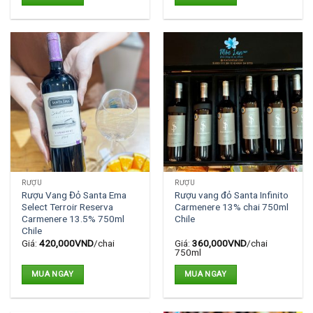
RƯỢU
RƯỢU
Rượu Vang Đỏ Santa Ema
Rượu vang đỏ Santa Infinito
Select Terroir Reserva
Carmenere 13% chai 750ml
Carmenere 13.5% 750ml
Chile
Chile
Giá:
420,000
VND
/chai
Giá:
360,000
VND
/chai
750ml
MUA NGAY
MUA NGAY