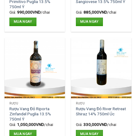
Primitivo Puglia 13.5%
Sangiovese 13.5% 750ml Ý
750ml Ý
Giá:
990,000
VND
/chai
Giá:
885,000
VND
/chai
MUA NGAY
MUA NGAY
RƯỢU
RƯỢU
Rượu Vang Đỏ Riporta
Rượu Vang Đỏ River Retreat
Zinfandel Puglia 13.5%
Shiraz 14% 750ml Úc
750ml Ý
Giá:
1,050,000
VND
/chai
Giá:
330,000
VND
/chai
MUA NGAY
MUA NGAY