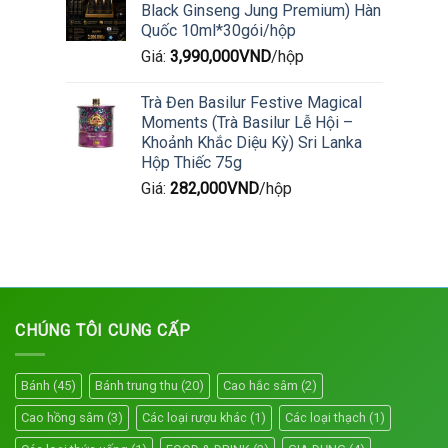
Black Ginseng Jung Premium) Hàn
Quốc 10ml*30gói/hộp
Giá:
3,990,000
VND
/hộp
Trà Đen Basilur Festive Magical
Moments (Trà Basilur Lễ Hội –
Khoảnh Khắc Diệu Kỳ) Sri Lanka
Hộp Thiếc 75g
Giá:
282,000
VND
/hộp
CHÚNG TÔI CUNG CẤP
Bánh
(45)
Bánh trung thu
(20)
Cao hắc sâm
(2)
Cao hồng sâm
(3)
Các loại rượu khác
(1)
Các loại thạch
(1)