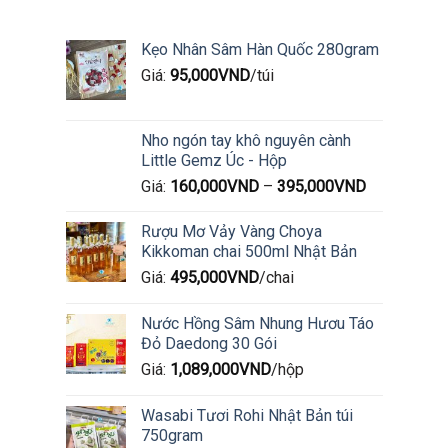
Kẹo Nhân Sâm Hàn Quốc 280gram
Giá:
95,000
VND
/túi
Nho ngón tay khô nguyên cành
Little Gemz Úc - Hộp
Giá:
160,000
VND
–
395,000
VND
Rượu Mơ Vảy Vàng Choya
Kikkoman chai 500ml Nhật Bản
Giá:
495,000
VND
/chai
Nước Hồng Sâm Nhung Hươu Táo
Đỏ Daedong 30 Gói
Giá:
1,089,000
VND
/hộp
Wasabi Tươi Rohi Nhật Bản túi
750gram