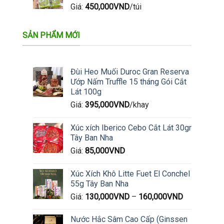
Giá:
450,000
VND
/túi
SẢN PHẨM MỚI
Đùi Heo Muối Duroc Gran Reserva
Ướp Nấm Truffle 15 tháng Gói Cắt
Lát 100g
Giá:
395,000
VND
/khay
Xúc xích Iberico Cebo Cắt Lát 30gr
Tây Ban Nha
Giá:
85,000
VND
Xúc Xích Khô Litte Fuet El Conchel
55g Tây Ban Nha
Giá:
130,000
VND
–
160,000
VND
Nước Hắc Sâm Cao Cấp (Ginssen