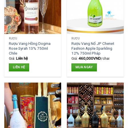
RƯỢU
RƯỢU
Rượu Vang Hồng Dogma
Rượu Vang Nổ JP Chenet
Rose Syrah 13% 750ml
Fashion Apple Sparkling
Chile
12% 750ml Pháp
Giá:
Liên hệ
Giá:
460,000
VND
/chai
LIÊN HỆ
MUA NGAY