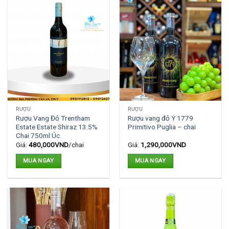
RƯỢU
RƯỢU
Rượu Vang Đỏ Trentham
Rượu vang đỏ Ý 1779
Estate Estate Shiraz 13.5%
Primitivo Puglia – chai
Chai 750ml Úc
Giá:
480,000
VND
/chai
Giá:
1,290,000
VND
MUA NGAY
MUA NGAY