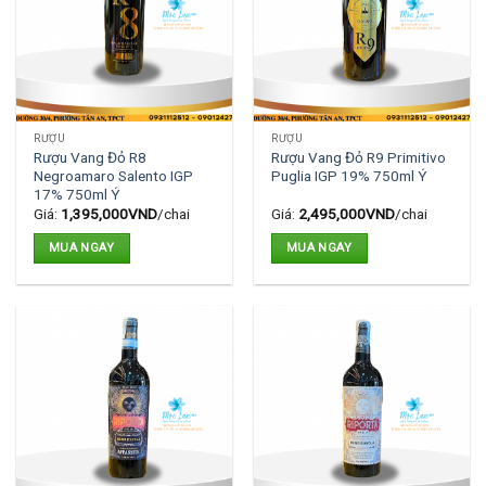
RƯỢU
RƯỢU
Rượu Vang Đỏ R8
Rượu Vang Đỏ R9 Primitivo
Negroamaro Salento IGP
Puglia IGP 19% 750ml Ý
17% 750ml Ý
Giá:
1,395,000
VND
/chai
Giá:
2,495,000
VND
/chai
MUA NGAY
MUA NGAY