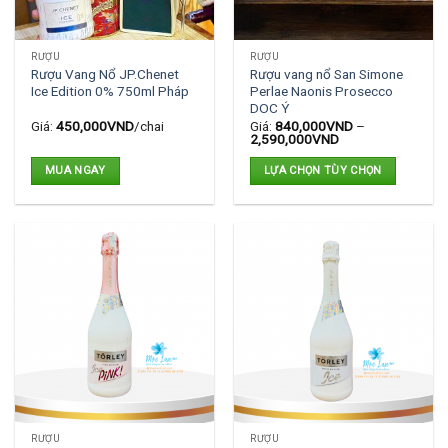
RƯỢU
RƯỢU
Rượu Vang Nổ JP.Chenet
Rượu vang nổ San Simone
Ice Edition 0% 750ml Pháp
Perlae Naonis Prosecco
DOC Ý
Giá:
450,000
VND
/chai
Giá:
840,000
VND
–
2,590,000
VND
MUA NGAY
LỰA CHỌN TÙY CHỌN
Sản
phẩm
này
có
nhiều
biến
thể.
Các
tùy
chọn
có
thể
RƯỢU
RƯỢU
được