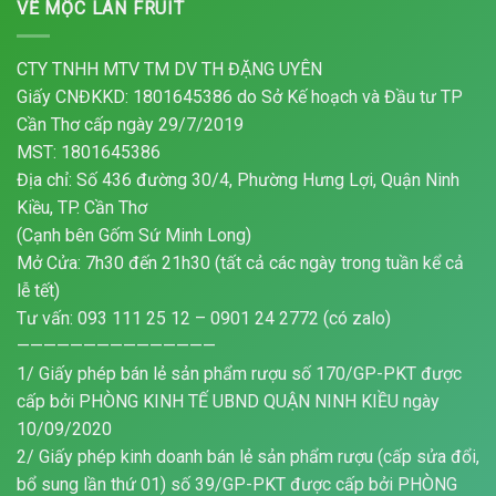
VỀ MỘC LAN FRUIT
CTY TNHH MTV TM DV TH ĐẶNG UYÊN
Giấy CNĐKKD: 1801645386 do Sở Kế hoạch và Đầu tư TP
Cần Thơ cấp ngày 29/7/2019
MST: 1801645386
Địa chỉ: Số 436 đường 30/4, Phường Hưng Lợi, Quận Ninh
Kiều, TP. Cần Thơ
(Cạnh bên Gốm Sứ Minh Long)
Mở Cửa: 7h30 đến 21h30 (tất cả các ngày trong tuần kể cả
lễ tết)
Tư vấn: 093 111 25 12 – 0901 24 2772 (có zalo)
———————————————
1/ Giấy phép bán lẻ sản phẩm rượu số 170/GP-PKT được
cấp bởi PHÒNG KINH TẾ UBND QUẬN NINH KIỀU ngày
10/09/2020
2/ Giấy phép kinh doanh bán lẻ sản phẩm rượu (cấp sửa đổi,
bổ sung lần thứ 01) số 39/GP-PKT được cấp bởi PHÒNG