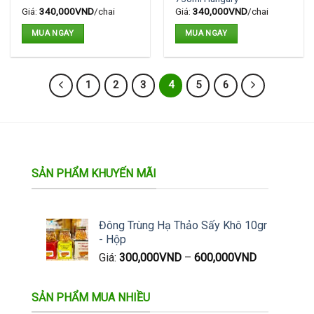
Giá:
340,000
VND
/chai
Giá:
340,000
VND
/chai
MUA NGAY
MUA NGAY
1
2
3
4
5
6
SẢN PHẨM KHUYẾN MÃI
Đông Trùng Hạ Thảo Sấy Khô 10gr
- Hộp
Giá:
300,000
VND
–
600,000
VND
SẢN PHẨM MUA NHIỀU