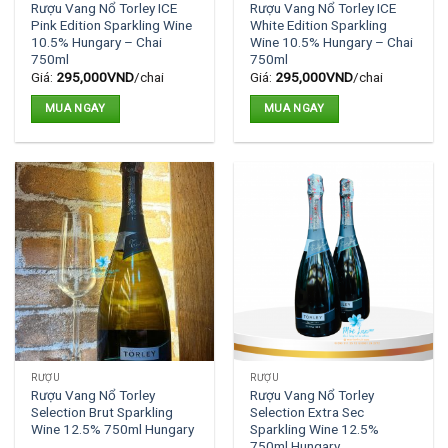
Rượu Vang Nổ Torley ICE
Rượu Vang Nổ Torley ICE
chọn
Pink Edition Sparkling Wine
White Edition Sparkling
trên
10.5% Hungary – Chai
Wine 10.5% Hungary – Chai
750ml
750ml
trang
Giá:
295,000
VND
/chai
Giá:
295,000
VND
/chai
sản
phẩm
MUA NGAY
MUA NGAY
RƯỢU
RƯỢU
Rượu Vang Nổ Torley
Rượu Vang Nổ Torley
Selection Brut Sparkling
Selection Extra Sec
Wine 12.5% 750ml Hungary
Sparkling Wine 12.5%
750ml Hungary