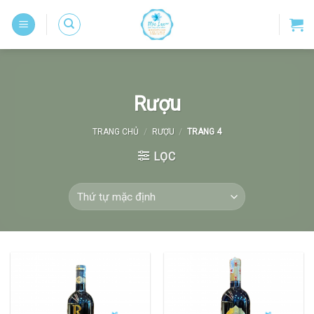
Skip
to
content
Rượu
TRANG CHỦ
/
RƯỢU
/
TRANG 4
LỌC