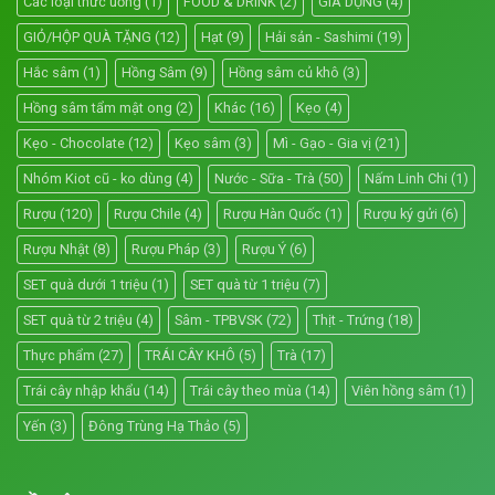
Các loại thức uống
(1)
FOOD & DRINK
(2)
GIA DỤNG
(4)
GIỎ/HỘP QUÀ TẶNG
(12)
Hạt
(9)
Hải sản - Sashimi
(19)
Hắc sâm
(1)
Hồng Sâm
(9)
Hồng sâm củ khô
(3)
Hồng sâm tẩm mật ong
(2)
Khác
(16)
Kẹo
(4)
Kẹo - Chocolate
(12)
Kẹo sâm
(3)
Mì - Gạo - Gia vị
(21)
Nhóm Kiot cũ - ko dùng
(4)
Nước - Sữa - Trà
(50)
Nấm Linh Chi
(1)
Rượu
(120)
Rượu Chile
(4)
Rượu Hàn Quốc
(1)
Rượu ký gửi
(6)
Rượu Nhật
(8)
Rượu Pháp
(3)
Rượu Ý
(6)
SET quà dưới 1 triệu
(1)
SET quà từ 1 triệu
(7)
SET quà từ 2 triệu
(4)
Sâm - TPBVSK
(72)
Thịt - Trứng
(18)
Thực phẩm
(27)
TRÁI CÂY KHÔ
(5)
Trà
(17)
Trái cây nhập khẩu
(14)
Trái cây theo mùa
(14)
Viên hồng sâm
(1)
Yến
(3)
Đông Trùng Hạ Thảo
(5)